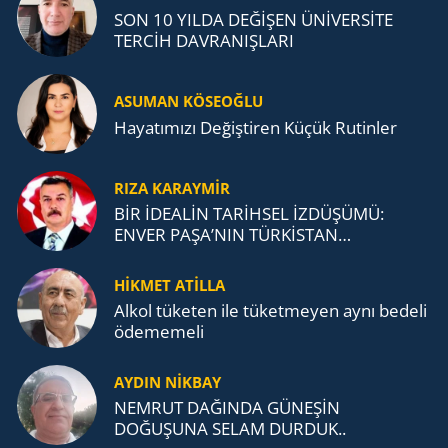
SON 10 YILDA DEĞİŞEN ÜNİVERSİTE
TERCİH DAVRANIŞLARI
ASUMAN KÖSEOĞLU
Ha­ya­tı­mı­zı De­ğiş­ti­ren Küçük Ru­tin­ler
RIZA KARAYMIR
BİR İDEALİN TARİHSEL İZDÜŞÜMÜ:
ENVER PAŞA’NIN TÜRKİSTAN
MÜCADELESİ VE TÜRK DEVLETLERİ
TEŞKİLATI’NA UZANAN MİRASI
HİKMET ATİLLA
Alkol tü­ke­ten ile tü­ket­me­yen aynı be­de­li
öde­me­me­li
AYDIN NİKBAY
NEMRUT DAĞINDA GÜNEŞİN
DOĞUŞUNA SELAM DURDUK..