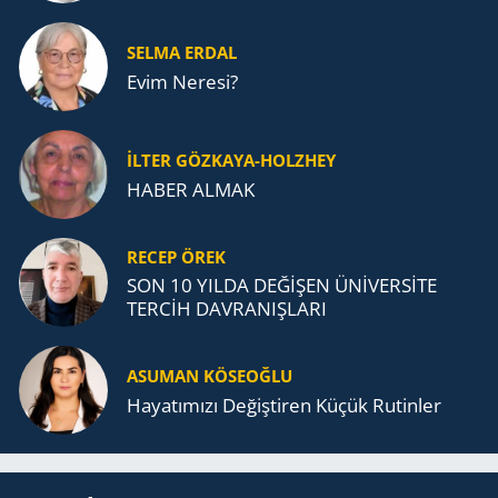
SELMA ERDAL
Evim Neresi?
İLTER GÖZKAYA-HOLZHEY
HABER ALMAK
RECEP ÖREK
SON 10 YILDA DEĞİŞEN ÜNİVERSİTE
TERCİH DAVRANIŞLARI
ASUMAN KÖSEOĞLU
Ha­ya­tı­mı­zı De­ğiş­ti­ren Küçük Ru­tin­ler