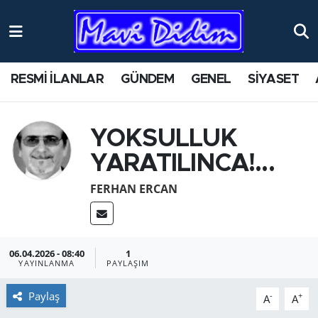
ANTİK YERLER
Nöbetçi Eczaneler
RESMİ İLANLAR
GÜNDEM
GENEL
SİYASET
ASAYİŞ
Hava Durumu
AYDIN
Namaz Vakitleri
YOKSULLUK
YARATILINCA!...
BİLİM VE TEKNOLOJİ
Trafik Durumu
FERHAN ERCAN
ÇEVRE
Süper Lig Puan Durumu ve Fikstür
EĞİTİM
Tüm Manşetler
06.04.2026 - 08:40
1
YAYINLANMA
PAYLAŞIM
EKONOMİ
Son Dakika Haberleri
Paylaş
-
+
A
A
GENEL
Haber Arşivi