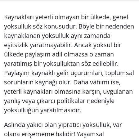
GÜNDEM
Kaynakları yeterli olmayan bir ülkede, genel
yoksulluk söz konusudur. Böyle bir nedenden
HABERDE İNSAN
kaynaklanan yoksulluk aynı zamanda
KÜLTÜR SANAT
eşitsizlik yaratmayabilir. Ancak yoksul bir
ülkede paylaşım adil olmazsa o zaman
MAGAZİN
yaratılmış bir yoksulluktan söz edilebilir.
Paylaşım kaynaklı gelir uçurumları, toplumsal
POLİTİKA
sorunların kaynağı olur. Daha vahimi ise,
RESMİ İLANLAR
yeterli kaynakları olmasına karşın, uygulanan
yanlış veya çıkarcı politikalar nedeniyle
SAĞLIK
yoksulluğun yaratılmasıdır.
SİYASET
Aslında yakıcı olan yıpratıcı yoksulluk, var
olana erişememe halidir! Yaşamsal
SPOR