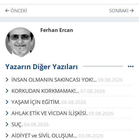
ÖNCEKI
SONRAKI
Ferhan Ercan
Yazarın Diğer Yazıları
İNSAN OLMANIN SAKINCASI YOK!...
08.08.2026
KORKUDAN KORKMAMAK!...
07.08.2026
YAŞAM İÇİN EĞİTİM.
06.08.2026
AHLAK ETİK VE VİCDAN İLİŞKİSİ.
05.08.2026
SUÇ.
04.08.2026
AİDİYET ve SİVİL OLUŞUM…
03.08.2026