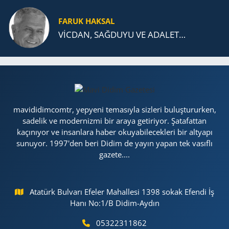
FARUK HAKSAL
VİCDAN, SAĞ­DU­YU VE ADA­LET…
mavididimcomtr, yepyeni temasıyla sizleri buluştururken,
sadelik ve modernizmi bir araya getiriyor. Şatafattan
kaçınıyor ve insanlara haber okuyabilecekleri bir altyapı
sunuyor. 1997'den beri Didim de yayın yapan tek vasıflı
gazete....
Atatürk Bulvarı Efeler Mahallesi 1398 sokak Efendi İş
Hanı No:1/B Didim-Aydın
05322311862