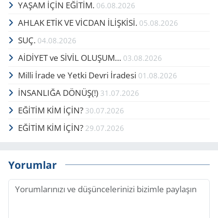
YAŞAM İÇİN EĞİTİM.
06.08.2026
AHLAK ETİK VE VİCDAN İLİŞKİSİ.
05.08.2026
SUÇ.
04.08.2026
AİDİYET ve SİVİL OLUŞUM…
03.08.2026
Milli İrade ve Yetki Devri İradesi
01.08.2026
İNSANLIĞA DÖNÜŞ(!)
31.07.2026
EĞİTİM KİM İÇİN?
30.07.2026
EĞİTİM KİM İÇİN?
29.07.2026
Yorumlar