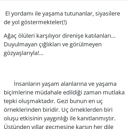
GÜNDEM
El yordamı ile yaşama tutunanlar, siyasilere
de yol göstermekteler(!)
HABERDE İNSAN
Ağaç ölüleri karşılıyor direnişe katılanları…
KÜLTÜR SANAT
Duyulmayan çığlıkları ve görülmeyen
gözyaşlarıyla!...
MAGAZİN
POLİTİKA
İnsanların yaşam alanlarına ve yaşama
RESMİ İLANLAR
biçimlerine müdahale edildiği zaman mutlaka
SAĞLIK
tepki oluşmaktadır. Gezi bunun en uç
örneklerinden biridir. Uç örneklerden biri
SİYASET
oluşu etkisinin yaygınlığı ile kanıtlanmıştır.
Üstünden yıllar geçmesine karşın her dile
SPOR