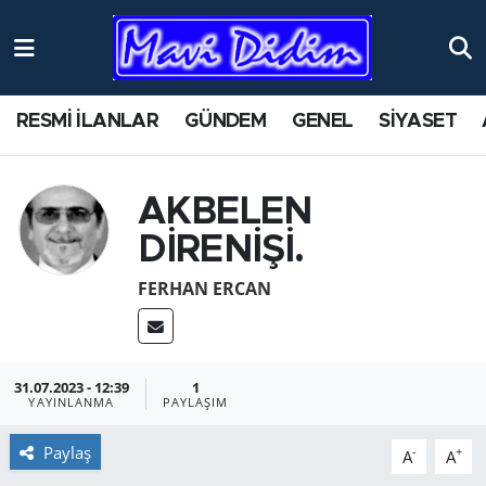
ANTİK YERLER
Nöbetçi Eczaneler
RESMİ İLANLAR
GÜNDEM
GENEL
SİYASET
ASAYİŞ
Hava Durumu
AYDIN
Namaz Vakitleri
AKBELEN
DİRENİŞİ.
BİLİM VE TEKNOLOJİ
Trafik Durumu
FERHAN ERCAN
ÇEVRE
Süper Lig Puan Durumu ve Fikstür
EĞİTİM
Tüm Manşetler
31.07.2023 - 12:39
1
YAYINLANMA
PAYLAŞIM
EKONOMİ
Son Dakika Haberleri
Paylaş
-
+
A
A
GENEL
Haber Arşivi