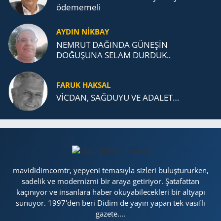
öde­me­me­li
AYDIN NİKBAY
NEMRUT DAĞINDA GÜNEŞİN
DOĞUŞUNA SELAM DURDUK..
FARUK HAKSAL
VİCDAN, SAĞ­DU­YU VE ADA­LET…
mavididimcomtr, yepyeni temasıyla sizleri buluştururken,
sadelik ve modernizmi bir araya getiriyor. Şatafattan
kaçınıyor ve insanlara haber okuyabilecekleri bir altyapı
sunuyor. 1997'den beri Didim de yayın yapan tek vasıflı
gazete....