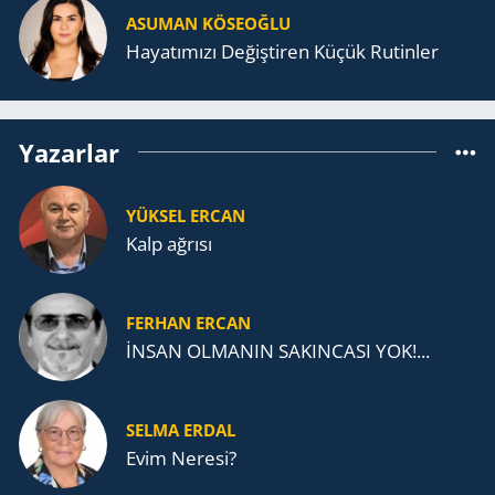
ASUMAN KÖSEOĞLU
Ha­ya­tı­mı­zı De­ğiş­ti­ren Küçük Ru­tin­ler
Yazarlar
YÜKSEL ERCAN
Kalp ağrısı
FERHAN ERCAN
İNSAN OLMANIN SAKINCASI YOK!...
SELMA ERDAL
Evim Neresi?