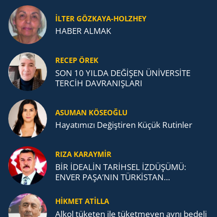
İLTER GÖZKAYA-HOLZHEY
HABER ALMAK
RECEP ÖREK
SON 10 YILDA DEĞİŞEN ÜNİVERSİTE
TERCİH DAVRANIŞLARI
ASUMAN KÖSEOĞLU
Ha­ya­tı­mı­zı De­ğiş­ti­ren Küçük Ru­tin­ler
RIZA KARAYMIR
BİR İDEALİN TARİHSEL İZDÜŞÜMÜ:
ENVER PAŞA’NIN TÜRKİSTAN
MÜCADELESİ VE TÜRK DEVLETLERİ
TEŞKİLATI’NA UZANAN MİRASI
HİKMET ATİLLA
Alkol tü­ke­ten ile tü­ket­me­yen aynı be­de­li