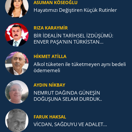
ASUMAN KÖSEOĞLU
Ha­ya­tı­mı­zı De­ğiş­ti­ren Küçük Ru­tin­ler
RIZA KARAYMIR
BİR İDEALİN TARİHSEL İZDÜŞÜMÜ:
ENVER PAŞA’NIN TÜRKİSTAN
MÜCADELESİ VE TÜRK DEVLETLERİ
TEŞKİLATI’NA UZANAN MİRASI
HİKMET ATİLLA
Alkol tü­ke­ten ile tü­ket­me­yen aynı be­de­li
öde­me­me­li
AYDIN NİKBAY
NEMRUT DAĞINDA GÜNEŞİN
DOĞUŞUNA SELAM DURDUK..
FARUK HAKSAL
VİCDAN, SAĞ­DU­YU VE ADA­LET…