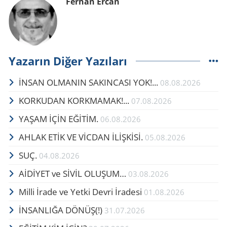
Ferhan Ercan
Yazarın Diğer Yazıları
İNSAN OLMANIN SAKINCASI YOK!...
08.08.2026
KORKUDAN KORKMAMAK!...
07.08.2026
YAŞAM İÇİN EĞİTİM.
06.08.2026
AHLAK ETİK VE VİCDAN İLİŞKİSİ.
05.08.2026
SUÇ.
04.08.2026
AİDİYET ve SİVİL OLUŞUM…
03.08.2026
Milli İrade ve Yetki Devri İradesi
01.08.2026
İNSANLIĞA DÖNÜŞ(!)
31.07.2026