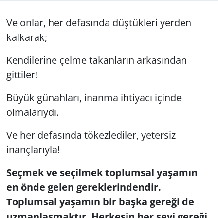
GÜNDEM
Ve onlar, her defasında düştükleri yerden
kalkarak;
HABERDE İNSAN
Kendilerine çelme takanların arkasından
KÜLTÜR SANAT
gittiler!
MAGAZİN
Büyük günahları, inanma ihtiyacı içinde
olmalarıydı.
POLİTİKA
Ve her defasında tökezlediler, yetersiz
RESMİ İLANLAR
inançlarıyla!
SAĞLIK
Seçmek ve seçilmek toplumsal yaşamın
en önde gelen gereklerindendir.
SİYASET
Toplumsal yaşamın bir başka gereği de
uzmanlaşmaktır. Herkesin her şeyi gereği
SPOR