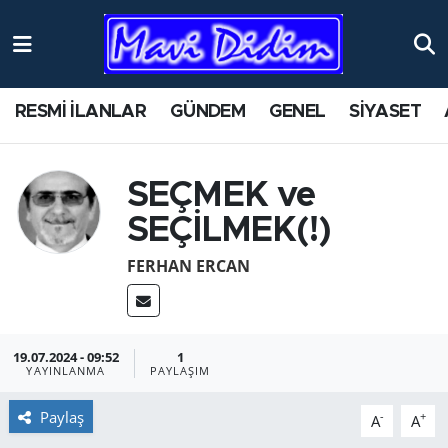
ANTİK YERLER
Nöbetçi Eczaneler
RESMİ İLANLAR
GÜNDEM
GENEL
SİYASET
ASAYİŞ
Hava Durumu
AYDIN
Namaz Vakitleri
SEÇMEK ve
SEÇİLMEK(!)
BİLİM VE TEKNOLOJİ
Trafik Durumu
FERHAN ERCAN
ÇEVRE
Süper Lig Puan Durumu ve Fikstür
EĞİTİM
Tüm Manşetler
19.07.2024 - 09:52
1
YAYINLANMA
PAYLAŞIM
EKONOMİ
Son Dakika Haberleri
Paylaş
-
+
A
A
GENEL
Haber Arşivi