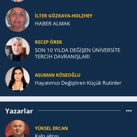
İLTER GÖZKAYA-HOLZHEY
HABER ALMAK
RECEP ÖREK
SON 10 YILDA DEĞİŞEN ÜNİVERSİTE
TERCİH DAVRANIŞLARI
ASUMAN KÖSEOĞLU
Ha­ya­tı­mı­zı De­ğiş­ti­ren Küçük Ru­tin­ler
Yazarlar
YÜKSEL ERCAN
Kalp ağrısı