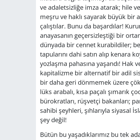
ve adaletsizliğe imza atarak; hile 
Yerel
meşru ve haklı sayarak büyük bir a
çalıştılar. Bunu da başardılar! Kuru
anayasanın geçersizleştiği bir orta
dünyada bir cennet kurabildiler; b
tapularını dahi satın alıp kenara 
yozlaşma pahasına yaşandı! Hak ve 
kapitalizme bir alternatif bir adil 
bir daha geri dönmemek üzere çök
lüks arabalı, kısa paçalı şımarık ço
bürokratları, rüşvetçi bakanları; pa
sahibi şeyhleri, şıhlarıyla siyasal 
şey değil!
Bütün bu yaşadıklarımız bu tek ad