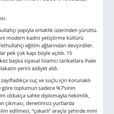
sı.
ullahçı yapıyla ortaklık üzerinden yürüttü.
yani modern kadro yetiştirme kültürü
Fethullahçı eğitim ağlarından devşirdiler.
r pek çok kapı böyle açıldı. 15
ez başka siyasal İslamcı tarikatlara ihale
lakatın yerini aidiyet aldı.
yıfladıkça suç ve suçlu için korunaklı
ze göre toplumun sadece %7’sinin
kim oldukça sahte diplomayla hekimlik,
n çıkması, denetimsiz yurtlarda
lim edilmesi, “çakarlı” araçla şehirde mini