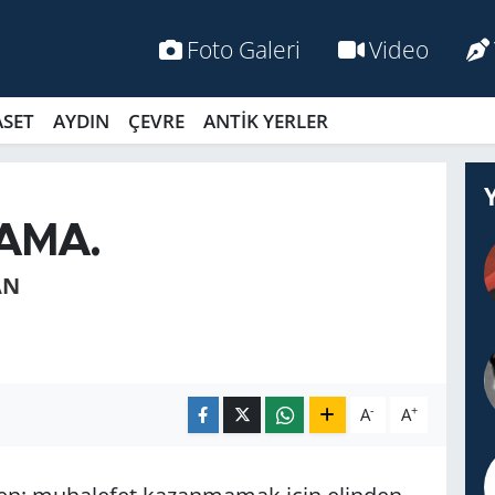
Foto Galeri
Video
ASET
AYDIN
ÇEVRE
ANTİK YERLER
AMA.
AN
-
+
A
A