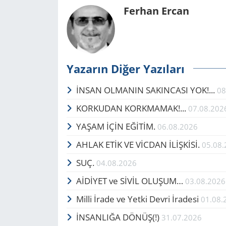
Ferhan Ercan
Yazarın Diğer Yazıları
İNSAN OLMANIN SAKINCASI YOK!...
08
KORKUDAN KORKMAMAK!...
07.08.202
YAŞAM İÇİN EĞİTİM.
06.08.2026
AHLAK ETİK VE VİCDAN İLİŞKİSİ.
05.08
SUÇ.
04.08.2026
AİDİYET ve SİVİL OLUŞUM…
03.08.2026
Milli İrade ve Yetki Devri İradesi
01.08.
İNSANLIĞA DÖNÜŞ(!)
31.07.2026