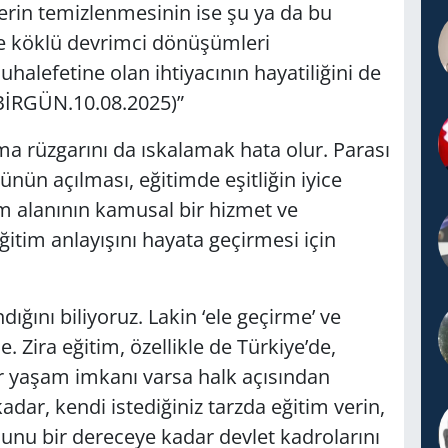
klerin temizlenmesinin ise şu ya da bu
de köklü devrimci dönüşümleri
halefetine olan ihtiyacının hayatiliğini de
. BİRGÜN.10.08.2025)”
ma rüzgarını da ıskalamak hata olur. Parası
ünün açılması, eğitimde eşitliğin iyice
m alanının kamusal bir hizmet ve
itim anlayışını hayata geçirmesi için
ğını biliyoruz. Lakin ‘ele geçirme’ ve
 Zira eğitim, özellikle de Türkiye’de,
ir yaşam imkanı varsa halk açısından
kadar, kendi istediğiniz tarzda eğitim verin,
Bunu bir dereceye kadar devlet kadrolarını