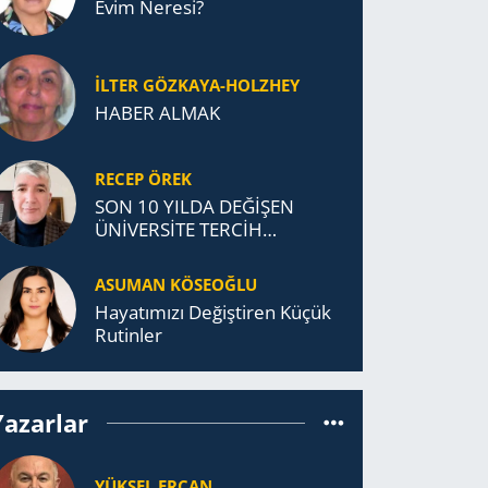
Evim Neresi?
İLTER GÖZKAYA-HOLZHEY
HABER ALMAK
RECEP ÖREK
SON 10 YILDA DEĞİŞEN
ÜNİVERSİTE TERCİH
DAVRANIŞLARI
ASUMAN KÖSEOĞLU
Ha­ya­tı­mı­zı De­ğiş­ti­ren Küçük
Ru­tin­ler
Yazarlar
YÜKSEL ERCAN