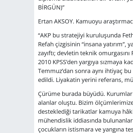
BİRGÜN)”
Ertan AKSOY. Kamuoyu araştırmacı
“AKP bu stratejiyi kuruluşunda Feth
Refah çizgisinin “insana yatırım”, 
zayıftı; devletin teknik omurgasını 
2010 KPSS’den yargıya sızmaya kada
Temmuz’dan sonra aynı ihtiyaç bu k
edildi. Liyakatin yerini referans, mü
Çürüme burada büyüdü. Kurumlar za
alanlar oluştu. Bizim ölçümlerimi
desteklediği tarikatlar kamuya hâ
mühendislik iddiasında bulunanları
çocukların istismara ve yangına tes