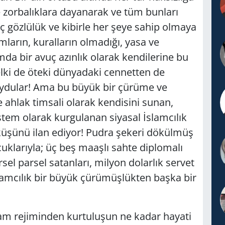
ve zorbalıklara dayanarak ve tüm bunları
ç gözlülük ve kibirle her şeye sahip olmaya
mların, kuralların olmadığı, yasa ve
mda bir avuç azınlık olarak kendilerine bu
elki de öteki dünyadaki cennetten de
koydular! Ama bu büyük bir çürüme ve
ahlak timsali olarak kendisini sunan,
sistem olarak kurgulanan siyasal İslamcılık
üşünü ilan ediyor! Pudra şekeri dökülmüş
cuklarıyla; üç beş maaşlı sahte diplomalı
rsel parsel satanları, milyon dolarlık servet
İslamcılık bir büyük çürümüşlükten başka bir
am rejiminden kurtuluşun ne kadar hayati