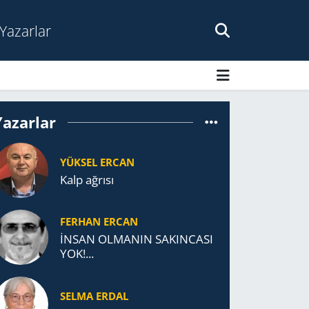
Yazarlar
Yazarlar
YÜKSEL ERCAN
Kalp ağrısı
FERHAN ERCAN
İNSAN OLMANIN SAKINCASI
YOK!...
SELMA ERDAL