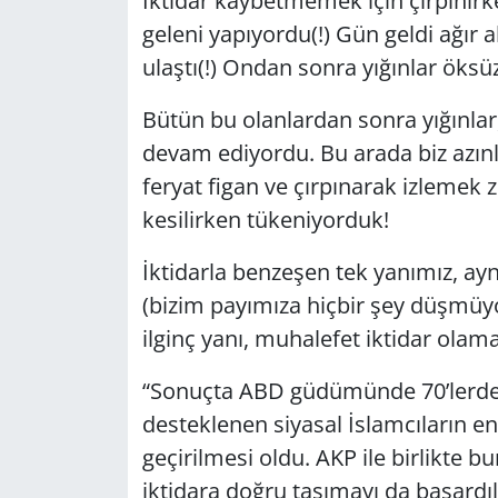
İktidar kaybetmemek için çırpınır
geleni yapıyordu(!) Gün geldi ağır 
GÜNDEM
ulaştı(!) Ondan sonra yığınlar öksüz
HABERDE İNSAN
Bütün bu olanlardan sonra yığınlar
devam ediyordu. Bu arada biz azınlı
KÜLTÜR SANAT
feryat figan ve çırpınarak izlemek
MAGAZİN
kesilirken tükeniyorduk!
POLİTİKA
İktidarla benzeşen tek yanımız, ay
(bizim payımıza hiçbir şey düşmüyord
RESMİ İLANLAR
ilginç yanı, muhalefet iktidar olama
SAĞLIK
“Sonuçta ABD güdümünde 70’lerden i
desteklenen siyasal İslamcıların en
SİYASET
geçirilmesi oldu. AKP ile birlikte b
iktidara doğru taşımayı da başardıla
SPOR