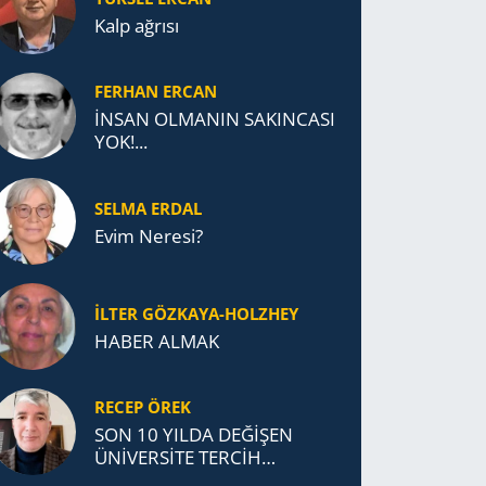
Kalp ağrısı
FERHAN ERCAN
İNSAN OLMANIN SAKINCASI
YOK!...
SELMA ERDAL
Evim Neresi?
İLTER GÖZKAYA-HOLZHEY
HABER ALMAK
RECEP ÖREK
SON 10 YILDA DEĞİŞEN
ÜNİVERSİTE TERCİH
DAVRANIŞLARI