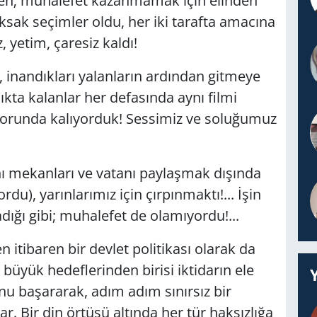
ken; muhalefet kazanmamak için elinden
aksak seçimler oldu, her iki tarafta amacına
, yetim, çaresiz kaldı!
, inandıkları yalanların ardından gitmeye
kta kalanlar her defasında aynı filmi
 zorunda kalıyorduk! Sessimiz ve soluğumuz
nı mekanları ve vatanı paylaşmak dışında
u), yarınlarımız için çırpınmaktı!... İşin
dığı gibi; muhalefet de olamıyordu!...
tibaren bir devlet politikası olarak da
 büyük hedeflerinden birisi iktidarın ele
unu başararak, adım adım sınırsız bir
r. Bir din örtüsü altında her tür haksızlığa