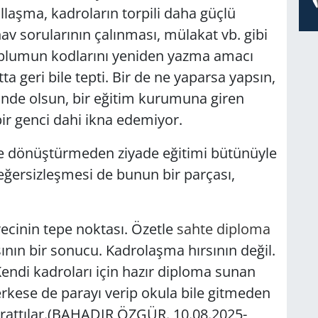
ullaşma, kadroların torpili daha güçlü
nav sorularının çalınması, mülakat vb. gibi
oplumun kodlarını yeniden yazma amacı
 geri bile tepti. Bir de ne yaparsa yapsın,
elinde olsun, bir eğitim kurumuna giren
bir genci dahi ikna edemiyor.
 ve dönüştürmeden ziyade eğitimi bütünüyle
eğersizleşmesi de bunun bir parçası,
ecinin tepe noktası. Özetle
sahte diploma
ının bir sonucu. Kadrolaşma hırsının değil.
Kendi kadroları için hazır diploma sunan
erkese de parayı verip okula bile gitmeden
arattılar.(BAHADIR ÖZGÜR. 10.08.2025-