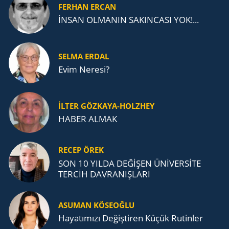
FERHAN ERCAN
İNSAN OLMANIN SAKINCASI YOK!...
SELMA ERDAL
Evim Neresi?
İLTER GÖZKAYA-HOLZHEY
HABER ALMAK
RECEP ÖREK
SON 10 YILDA DEĞİŞEN ÜNİVERSİTE
TERCİH DAVRANIŞLARI
ASUMAN KÖSEOĞLU
Ha­ya­tı­mı­zı De­ğiş­ti­ren Küçük Ru­tin­ler