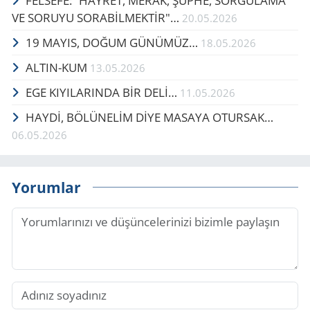
FELSEFE: “HAYRET, MERAK, ŞÜPHE, SORGULAMA
VE SORUYU SORABİLMEKTİR"…
20.05.2026
19 MAYIS, DOĞUM GÜ­NÜ­MÜZ…
18.05.2026
ALTIN-KUM
13.05.2026
EGE KIYILARINDA BİR DELİ…
11.05.2026
HAYDİ, BÖ­LÜ­NELİM DİYE MA­SA­YA OTUR­SAK…
06.05.2026
Yorumlar