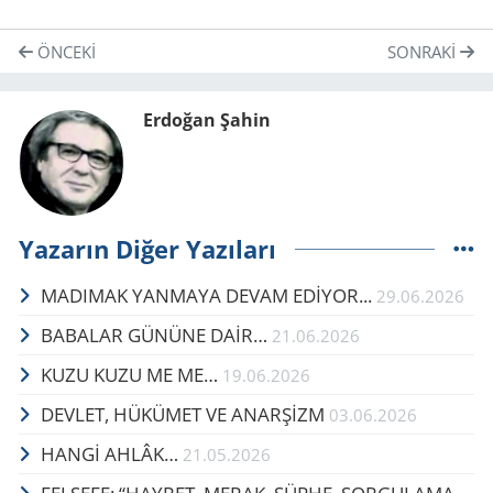
ÖNCEKI
SONRAKI
Erdoğan Şahin
Yazarın Diğer Yazıları
MADIMAK YANMAYA DEVAM EDİYOR...
29.06.2026
BA­BA­LAR GÜ­NÜ­NE DAİR…
21.06.2026
KUZU KUZU ME ME…
19.06.2026
DEVLET, HÜKÜMET VE ANARŞİZM
03.06.2026
HANGİ AHLÂK…
21.05.2026