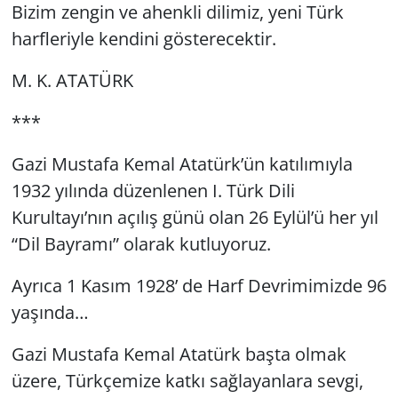
Bizim zengin ve ahenkli dilimiz, yeni Türk
GÜNDEM
harfleriyle kendini gösterecektir.
HABERDE İNSAN
M. K. ATATÜRK
***
KÜLTÜR SANAT
Gazi Mustafa Kemal Atatürk’ün katılımıyla
MAGAZİN
1932 yılında düzenlenen I. Türk Dili
POLİTİKA
Kurultayı’nın açılış günü olan 26 Eylül’ü her yıl
“Dil Bayramı” olarak kutluyoruz.
RESMİ İLANLAR
Ayrıca 1 Kasım 1928’ de Harf Devrimimizde 96
SAĞLIK
yaşında…
SİYASET
Gazi Mustafa Kemal Atatürk başta olmak
üzere, Türkçemize katkı sağlayanlara sevgi,
SPOR