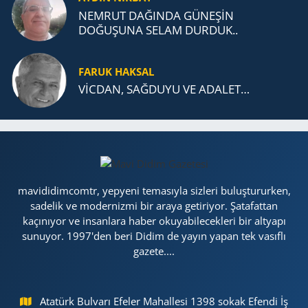
NEMRUT DAĞINDA GÜNEŞİN
DOĞUŞUNA SELAM DURDUK..
FARUK HAKSAL
VİCDAN, SAĞ­DU­YU VE ADA­LET…
mavididimcomtr, yepyeni temasıyla sizleri buluştururken,
sadelik ve modernizmi bir araya getiriyor. Şatafattan
kaçınıyor ve insanlara haber okuyabilecekleri bir altyapı
sunuyor. 1997'den beri Didim de yayın yapan tek vasıflı
gazete....
Atatürk Bulvarı Efeler Mahallesi 1398 sokak Efendi İş