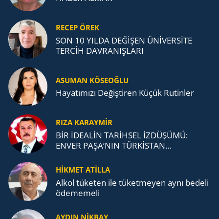
RECEP ÖREK
SON 10 YILDA DEĞİŞEN ÜNİVERSİTE
TERCİH DAVRANIŞLARI
ASUMAN KÖSEOĞLU
Ha­ya­tı­mı­zı De­ğiş­ti­ren Küçük Ru­tin­ler
RIZA KARAYMIR
BİR İDEALİN TARİHSEL İZDÜŞÜMÜ:
ENVER PAŞA’NIN TÜRKİSTAN
MÜCADELESİ VE TÜRK DEVLETLERİ
TEŞKİLATI’NA UZANAN MİRASI
HİKMET ATİLLA
Alkol tü­ke­ten ile tü­ket­me­yen aynı be­de­li
öde­me­me­li
AYDIN NİKBAY