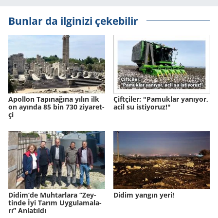
Bunlar da ilginizi çekebilir
Apol­lon Ta­pı­na­ğına yılın ilk
Çift­çi­ler: "Pa­muk­lar ya­nı­yor,
on ayın­da 85 bin 730 zi­ya­ret­
acil su is­ti­yo­ruz!"
çi
Didim’de Muh­tar­la­ra “Zey­
Didim yangın yeri!
tin­de İyi Tarım Uy­gu­la­ma­la­
rı” An­la­tıl­dı