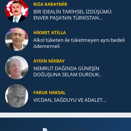
RIZA KARAYMIR
BİR İDEALİN TARİHSEL İZDÜŞÜMÜ:
ENVER PAŞA’NIN TÜRKİSTAN
MÜCADELESİ VE TÜRK DEVLETLERİ
TEŞKİLATI’NA UZANAN MİRASI
HİKMET ATİLLA
Alkol tü­ke­ten ile tü­ket­me­yen aynı be­de­li
öde­me­me­li
AYDIN NİKBAY
NEMRUT DAĞINDA GÜNEŞİN
DOĞUŞUNA SELAM DURDUK..
FARUK HAKSAL
VİCDAN, SAĞ­DU­YU VE ADA­LET…