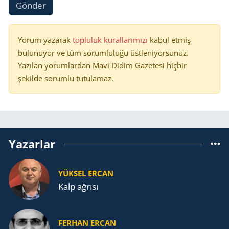
Gönder
Yorum yazarak
topluluk kurallarımızı
kabul etmiş
bulunuyor ve tüm sorumluluğu üstleniyorsunuz.
Yazılan yorumlardan Mavi Didim Gazetesi hiçbir
şekilde sorumlu tutulamaz.
Yazarlar
YÜKSEL ERCAN
Kalp ağrısı
FERHAN ERCAN