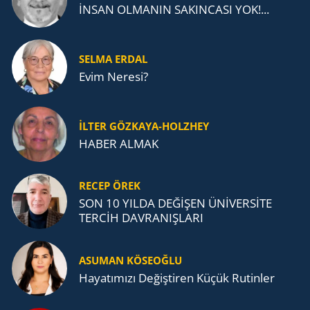
İNSAN OLMANIN SAKINCASI YOK!...
SELMA ERDAL
Evim Neresi?
İLTER GÖZKAYA-HOLZHEY
HABER ALMAK
RECEP ÖREK
SON 10 YILDA DEĞİŞEN ÜNİVERSİTE
TERCİH DAVRANIŞLARI
ASUMAN KÖSEOĞLU
Ha­ya­tı­mı­zı De­ğiş­ti­ren Küçük Ru­tin­ler