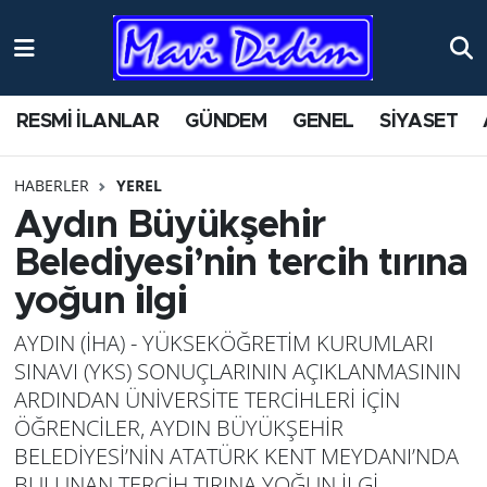
ANTİK YERLER
Nöbetçi Eczaneler
RESMİ İLANLAR
GÜNDEM
GENEL
SİYASET
ASAYİŞ
Hava Durumu
HABERLER
YEREL
AYDIN
Namaz Vakitleri
Aydın Büyükşehir
BİLİM VE TEKNOLOJİ
Trafik Durumu
Belediyesi’nin tercih tırına
yoğun ilgi
ÇEVRE
Süper Lig Puan Durumu ve Fikstür
AYDIN (İHA) - YÜKSEKÖĞRETİM KURUMLARI
EĞİTİM
Tüm Manşetler
SINAVI (YKS) SONUÇLARININ AÇIKLANMASININ
ARDINDAN ÜNİVERSİTE TERCİHLERİ İÇİN
EKONOMİ
Son Dakika Haberleri
ÖĞRENCİLER, AYDIN BÜYÜKŞEHİR
BELEDİYESİ’NİN ATATÜRK KENT MEYDANI’NDA
GENEL
Haber Arşivi
BULUNAN TERCİH TIRINA YOĞUN İLGİ