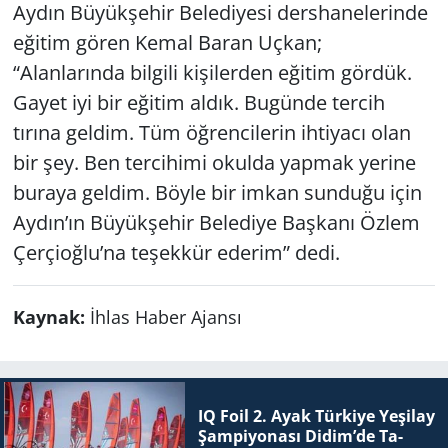
Aydın Büyükşehir Belediyesi dershanelerinde
eğitim gören Kemal Baran Uçkan;
“Alanlarında bilgili kişilerden eğitim gördük.
Gayet iyi bir eğitim aldık. Bugünde tercih
tırına geldim. Tüm öğrencilerin ihtiyacı olan
bir şey. Ben tercihimi okulda yapmak yerine
buraya geldim. Böyle bir imkan sunduğu için
Aydın’ın Büyükşehir Belediye Başkanı Özlem
Çerçioğlu’na teşekkür ederim” dedi.
Kaynak:
İhlas Haber Ajansı
IQ Foil 2. Ayak Tür­ki­ye Ye­şi­lay
Şam­pi­yo­na­sı Didim’de Ta­