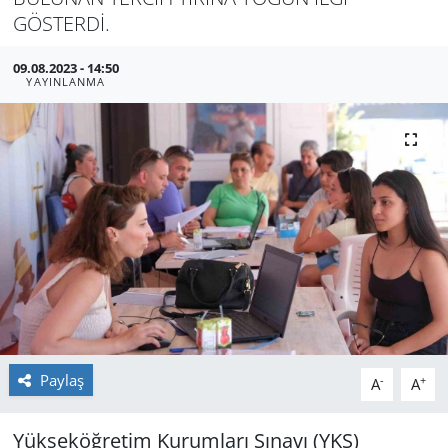
GÖSTERDİ.
GÜNDEM
09.08.2023 - 14:50
HABERDE İNSAN
YAYINLANMA
KÜLTÜR SANAT
MAGAZİN
POLİTİKA
RESMİ İLANLAR
SAĞLIK
Paylaş
-
+
A
A
SİYASET
Yükseköğretim Kurumları Sınavı (YKS)
SPOR