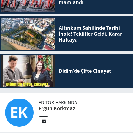
mam­lan­dı
Altınkum Sahilinde Tarihi
İhale! Teklifler Geldi, Karar
Haftaya
Didim’de Çifte Ci­na­yet
EDITÖR HAKKINDA
Ergun Korkmaz