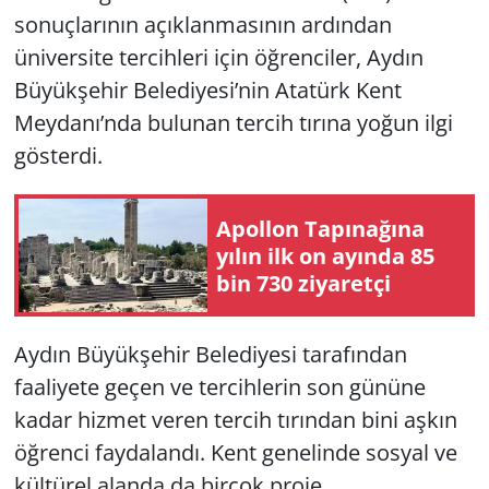
sonuçlarının açıklanmasının ardından
Yerel
üniversite tercihleri için öğrenciler, Aydın
Büyükşehir Belediyesi’nin Atatürk Kent
Meydanı’nda bulunan tercih tırına yoğun ilgi
gösterdi.
Apol­lon Ta­pı­na­ğına
yılın ilk on ayın­da 85
bin 730 zi­ya­ret­çi
Aydın Büyükşehir Belediyesi tarafından
faaliyete geçen ve tercihlerin son gününe
kadar hizmet veren tercih tırından bini aşkın
öğrenci faydalandı. Kent genelinde sosyal ve
kültürel alanda da birçok proje