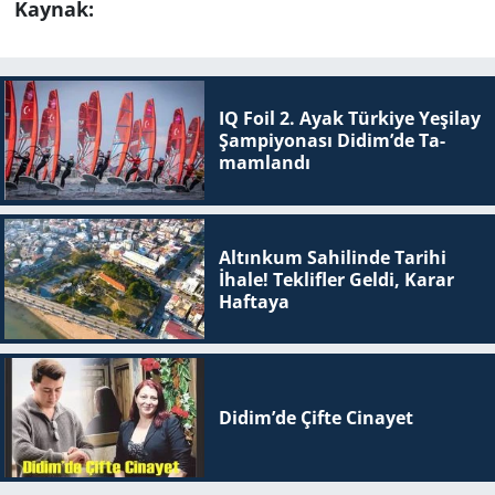
Kaynak:
IQ Foil 2. Ayak Tür­ki­ye Ye­şi­lay
Şam­pi­yo­na­sı Didim’de Ta­
mam­lan­dı
Altınkum Sahilinde Tarihi
İhale! Teklifler Geldi, Karar
Haftaya
Didim’de Çifte Ci­na­yet