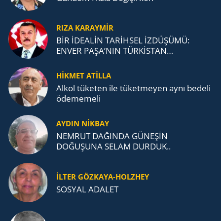
RIZA KARAYMIR
BİR İDEALİN TARİHSEL İZDÜŞÜMÜ:
ENVER PAŞA’NIN TÜRKİSTAN
MÜCADELESİ VE TÜRK DEVLETLERİ
TEŞKİLATI’NA UZANAN MİRASI
HİKMET ATİLLA
Alkol tü­ke­ten ile tü­ket­me­yen aynı be­de­li
öde­me­me­li
AYDIN NİKBAY
NEMRUT DAĞINDA GÜNEŞİN
DOĞUŞUNA SELAM DURDUK..
İLTER GÖZKAYA-HOLZHEY
SOSYAL ADALET