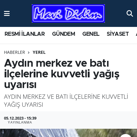
ANTİK YERLER
Nöbetçi Eczaneler
RESMİ İLANLAR
GÜNDEM
GENEL
SİYASET
ASAYİŞ
Hava Durumu
HABERLER
YEREL
AYDIN
Namaz Vakitleri
Aydın merkez ve batı
BİLİM VE TEKNOLOJİ
Trafik Durumu
ilçelerine kuvvetli yağış
uyarısı
ÇEVRE
Süper Lig Puan Durumu ve Fikstür
AYDIN MERKEZ VE BATI İLÇELERİNE KUVVETLİ
EĞİTİM
Tüm Manşetler
YAĞIŞ UYARISI
EKONOMİ
Son Dakika Haberleri
05.12.2023 - 15:39
YAYINLANMA
GENEL
Haber Arşivi