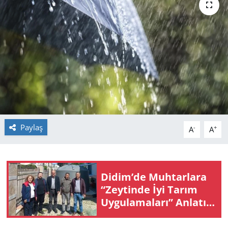
GÜNDEM
HABERDE İNSAN
KÜLTÜR SANAT
MAGAZİN
POLİTİKA
Paylaş
-
+
A
A
RESMİ İLANLAR
SAĞLIK
Didim’de Muh­tar­la­ra
“Zey­tin­de İyi Tarım
SİYASET
Uy­gu­la­ma­la­rı” An­la­tıl­
dı
SPOR