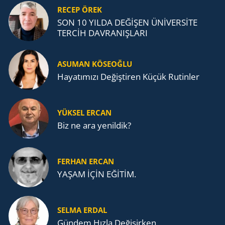
RECEP ÖREK
SON 10 YILDA DEĞİŞEN ÜNİVERSİTE
TERCİH DAVRANIŞLARI
ASUMAN KÖSEOĞLU
Ha­ya­tı­mı­zı De­ğiş­ti­ren Küçük Ru­tin­ler
YÜKSEL ERCAN
Biz ne ara yenildik?
FERHAN ERCAN
YAŞAM İÇİN EĞİTİM.
SELMA ERDAL
Gündem Hızla Değişirken