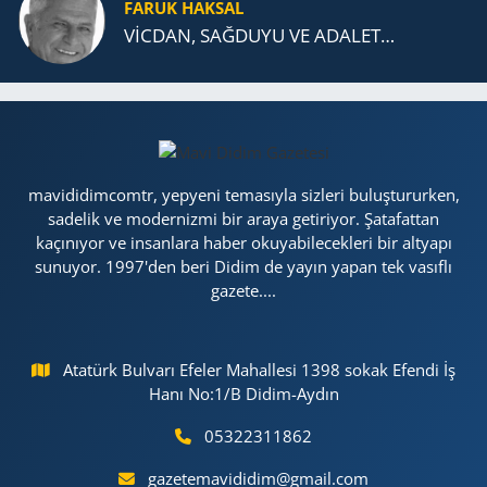
FARUK HAKSAL
VİCDAN, SAĞ­DU­YU VE ADA­LET…
mavididimcomtr, yepyeni temasıyla sizleri buluştururken,
sadelik ve modernizmi bir araya getiriyor. Şatafattan
kaçınıyor ve insanlara haber okuyabilecekleri bir altyapı
sunuyor. 1997'den beri Didim de yayın yapan tek vasıflı
gazete....
Atatürk Bulvarı Efeler Mahallesi 1398 sokak Efendi İş
Hanı No:1/B Didim-Aydın
05322311862
gazetemavididim@gmail.com