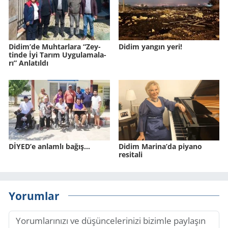
Didim’de Muh­tar­la­ra “Zey­
Didim yangın yeri!
tin­de İyi Tarım Uy­gu­la­ma­la­
rı” An­la­tıl­dı
DİYED’e anlamlı bağış…
Didim Marina’da piyano
resitali
Yorumlar