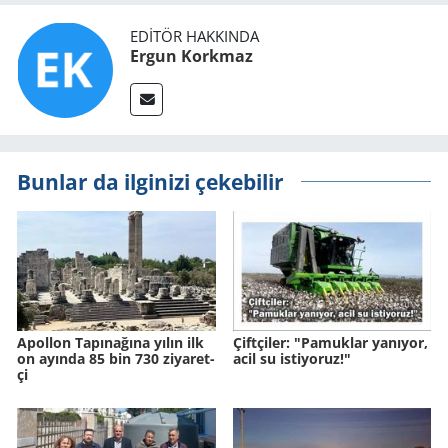
EDITÖR HAKKINDA
Ergun Korkmaz
Bunlar da ilginizi çekebilir
Apol­lon Ta­pı­na­ğına yılın ilk
Çift­çi­ler: "Pa­muk­lar ya­nı­yor,
on ayın­da 85 bin 730 zi­ya­ret­
acil su is­ti­yo­ruz!"
çi