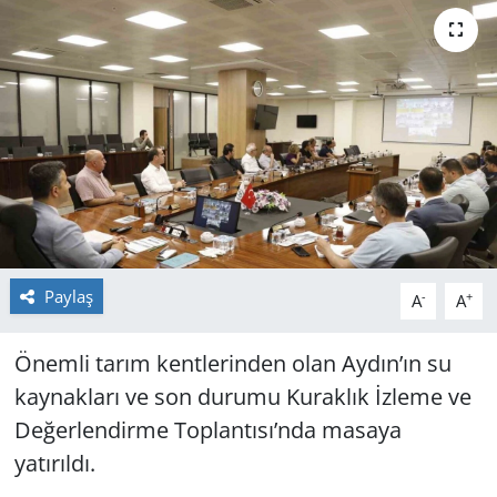
GÜNDEM
HABERDE İNSAN
KÜLTÜR SANAT
MAGAZİN
POLİTİKA
Paylaş
-
+
A
A
RESMİ İLANLAR
Önemli tarım kentlerinden olan Aydın’ın su
SAĞLIK
kaynakları ve son durumu Kuraklık İzleme ve
Değerlendirme Toplantısı’nda masaya
SİYASET
yatırıldı.
SPOR