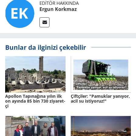
EDITÖR HAKKINDA
Ergun Korkmaz
Bunlar da ilginizi çekebilir
Apol­lon Ta­pı­na­ğına yılın ilk
Çift­çi­ler: "Pa­muk­lar ya­nı­yor,
on ayın­da 85 bin 730 zi­ya­ret­
acil su is­ti­yo­ruz!"
çi