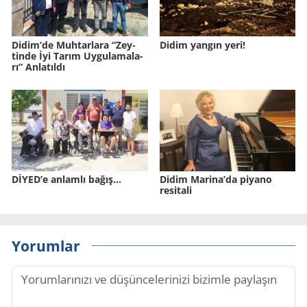
Didim’de Muh­tar­la­ra “Zey­
Didim yangın yeri!
tin­de İyi Tarım Uy­gu­la­ma­la­
rı” An­la­tıl­dı
DİYED’e anlamlı bağış…
Didim Marina’da piyano
resitali
Yorumlar