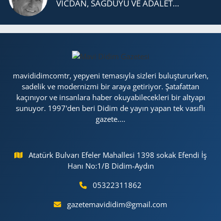
VİCDAN, SAĞ­DU­YU VE ADA­LET…
mavididimcomtr, yepyeni temasıyla sizleri buluştururken,
sadelik ve modernizmi bir araya getiriyor. Şatafattan
kaçınıyor ve insanlara haber okuyabilecekleri bir altyapı
sunuyor. 1997'den beri Didim de yayın yapan tek vasıflı
gazete....
Atatürk Bulvarı Efeler Mahallesi 1398 sokak Efendi İş
Hanı No:1/B Didim-Aydın
05322311862
gazetemavididim@gmail.com