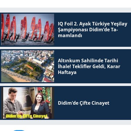
IQ Foil 2. Ayak Tür­ki­ye Ye­şi­lay
Şam­pi­yo­na­sı Didim’de Ta­
mam­lan­dı
Altınkum Sahilinde Tarihi
İhale! Teklifler Geldi, Karar
Haftaya
Didim’de Çifte Ci­na­yet