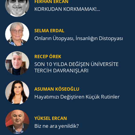
FERHAN ERCAN
KORKUDAN KORKMAMAK!...
SELMA ERDAL
Onların Ütopyası, İnsanlığın Distopyası
RECEP ÖREK
SON 10 YILDA DEĞİŞEN ÜNİVERSİTE
TERCİH DAVRANIŞLARI
ASUMAN KÖSEOĞLU
Ha­ya­tı­mı­zı De­ğiş­ti­ren Küçük Ru­tin­ler
YÜKSEL ERCAN
Biz ne ara yenildik?