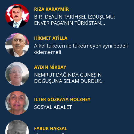
RIZA KARAYMIR
BİR İDEALİN TARİHSEL İZDÜŞÜMÜ:
ENVER PAŞA’NIN TÜRKİSTAN
MÜCADELESİ VE TÜRK DEVLETLERİ
TEŞKİLATI’NA UZANAN MİRASI
HİKMET ATİLLA
Alkol tü­ke­ten ile tü­ket­me­yen aynı be­de­li
öde­me­me­li
AYDIN NİKBAY
NEMRUT DAĞINDA GÜNEŞİN
DOĞUŞUNA SELAM DURDUK..
İLTER GÖZKAYA-HOLZHEY
SOSYAL ADALET
FARUK HAKSAL