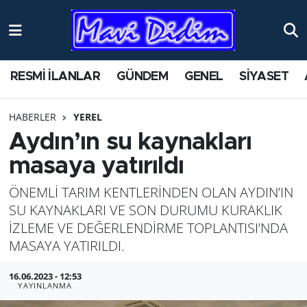
ANTİK YERLER
Nöbetçi Eczaneler
RESMİ İLANLAR
GÜNDEM
GENEL
SİYASET
ASAYİŞ
Hava Durumu
HABERLER
YEREL
AYDIN
Namaz Vakitleri
Aydın’ın su kaynakları
BİLİM VE TEKNOLOJİ
Trafik Durumu
masaya yatırıldı
ÖNEMLİ TARIM KENTLERİNDEN OLAN AYDIN’IN
ÇEVRE
Süper Lig Puan Durumu ve Fikstür
SU KAYNAKLARI VE SON DURUMU KURAKLIK
EĞİTİM
Tüm Manşetler
İZLEME VE DEĞERLENDİRME TOPLANTISI’NDA
MASAYA YATIRILDI.
EKONOMİ
Son Dakika Haberleri
16.06.2023 - 12:53
YAYINLANMA
GENEL
Haber Arşivi