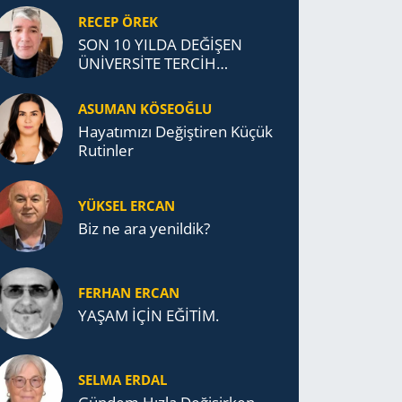
RECEP ÖREK
SON 10 YILDA DEĞİŞEN
ÜNİVERSİTE TERCİH
DAVRANIŞLARI
ASUMAN KÖSEOĞLU
Ha­ya­tı­mı­zı De­ğiş­ti­ren Küçük
Ru­tin­ler
YÜKSEL ERCAN
Biz ne ara yenildik?
FERHAN ERCAN
YAŞAM İÇİN EĞİTİM.
SELMA ERDAL