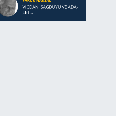
FARUK HAKSAL
VİCDAN, SAĞ­DU­YU VE ADA­
LET…