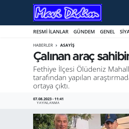
ANTİK YERLER
Nöbetçi Eczaneler
RESMİ İLANLAR
GÜNDEM
GENEL
SİY
ASAYİŞ
Hava Durumu
HABERLER
ASAYİŞ
AYDIN
Namaz Vakitleri
Çalınan araç sahibin
BİLİM VE TEKNOLOJİ
Trafik Durumu
Fethiye İlçesi Ölüdeniz Mahall
tarafından yapılan araştırmad
ÇEVRE
Süper Lig Puan Durumu ve Fikstür
ortaya çıktı.
EĞİTİM
Tüm Manşetler
07.08.2023 - 11:41
YAYINLANMA
EKONOMİ
Son Dakika Haberleri
GENEL
Haber Arşivi