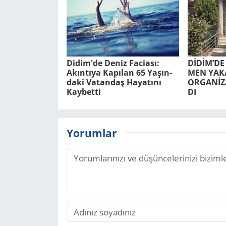
Didim'de Deniz Fa­ci­ası:
DİDİM’DE
Akın­tı­ya Ka­pı­lan 65 Ya­şın­
MEN YA­KA
da­ki Va­tan­daş Ha­ya­tı­nı
ORGANİZA
Kay­bet­ti
DI
Yorumlar