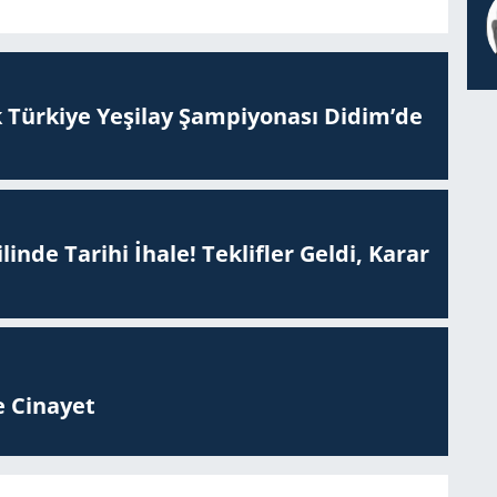
 Tür­ki­ye Ye­şi­lay Şam­pi­yo­na­sı Didim’de
inde Tarihi İhale! Teklifler Geldi, Karar
 Ci­na­yet