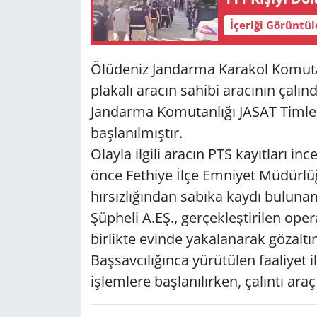
İçeriği Görüntü
Yerel
Ölüdeniz Jandarma Karakol Komuta
plakalı aracın sahibi aracının çalın
Jandarma Komutanlığı JASAT Timler
başlanılmıştır.
Olayla ilgili aracın PTS kayıtları i
önce Fethiye İlçe Emniyet Müdürlü
hırsızlığından sabıka kaydı bulunan 
Şüpheli A.EŞ., gerçekleştirilen ope
birlikte evinde yakalanarak gözaltı
Başsavcılığınca yürütülen faaliyet il
işlemlere başlanılırken, çalıntı araç