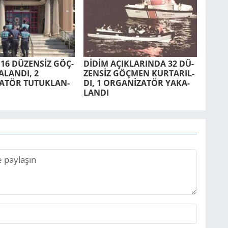
 16 DÜ­ZENSİZ GÖÇ­
DİDİM AÇIK­LA­RIN­DA 32 DÜ­
­LAN­DI, 2
ZENSİZ GÖÇ­MEN KUR­TA­RIL­
TÖR TU­TUK­LAN­
DI, 1 ORGANİZATÖR YA­KA­
LAN­DI