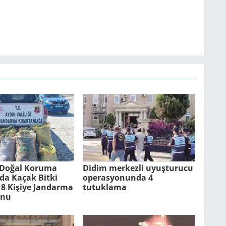
Doğal Ko­ru­ma
Didim merkezli uyuşturucu
n­da Kaçak Bitki
operasyonunda 4
8 Ki­şi­ye Jan­dar­ma
tutuklama
­nu