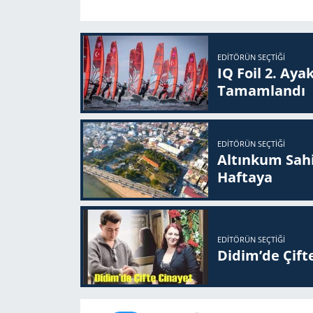
EDITÖRÜN SEÇTIĞI
IQ Foil 2. Ayak
Ta­mam­lan­dı
EDITÖRÜN SEÇTIĞI
Altınkum Sahil
Haftaya
EDITÖRÜN SEÇTIĞI
Didim’de Çifte