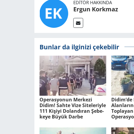
EDITÖR HAKKINDA
Ergun Korkmaz
Bunlar da ilginizi çekebilir
Ope­ras­yo­nun Mer­ke­zi
Didim’de 
Didim! Sahte Vize Si­te­le­riy­le
Alan­la­rı
111 Ki­şi­yi Do­lan­dı­ran Şe­be­
Top­la­yan 
ke­ye Büyük Darbe
Ope­ras­yo