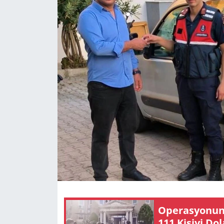
GÜNDEM
HABERDE İNSAN
KÜLTÜR SANAT
MAGAZİN
POLİTİKA
RESMİ İLANLAR
SAĞLIK
SİYASET
Ope­ras­yo­nun 
111 Ki­şi­yi Do
SPOR