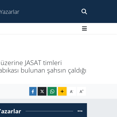
Yazarlar
 üzerine JASAT timleri
abıkası bulunan şahsın çaldığı
-
+
A
A
Yazarlar