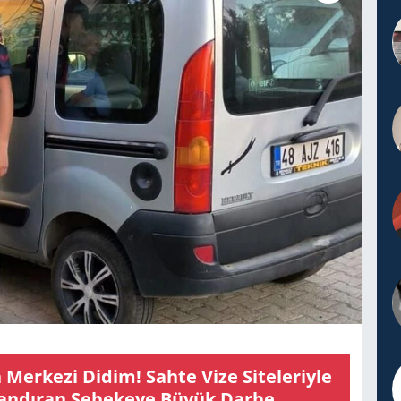
Mer­ke­zi Didim! Sahte Vize Si­te­le­riy­le
­lan­dı­ran Şe­be­ke­ye Büyük Darbe