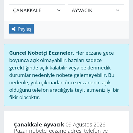
GÜNDEM
HABERDE İNSAN
Paylaş
KÜLTÜR SANAT
Güncel Nöbetçi Eczaneler.
Her eczane gece
MAGAZİN
boyunca açık olmayabilir, bazıları sadece
gerektiğinde açık kalabilir veya beklenmedik
POLİTİKA
durumlar nedeniyle nöbete gelemeyebilir. Bu
nedenle, yola çıkmadan önce eczanenin açık
RESMİ İLANLAR
olduğunu telefon aracılığıyla teyit etmeniz iyi bir
fikir olacaktır.
SAĞLIK
SİYASET
Çanakkale Ayvacık
09 Ağustos 2026
Pazar nöbetçi eczane adres, telefon ve
SPOR