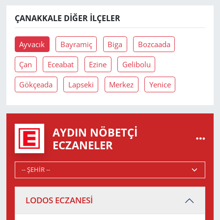
ÇANAKKALE DIĞER İLÇELER
Ayvacık
Bayramiç
Biga
Bozcaada
Çan
Eceabat
Ezine
Gelibolu
Gökçeada
Lapseki
Merkez
Yenice
AYDIN NÖBETÇI
ECZANELER
LODOS ECZANESİ