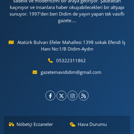
sadelik ve modernizmi bir araya getiriyor. Şatafattan
kaçınıyor ve insanlara haber okuyabilecekleri bir altyapı
sunuyor. 1997'den beri Didim de yayın yapan tek vasıflı
gazete....
Atatürk Bulvarı Efeler Mahallesi 1398 sokak Efendi İş
Hanı No:1/B Didim-Aydın
05322311862
gazetemavididim@gmail.com
Nöbetçi Eczaneler
Hava Durumu