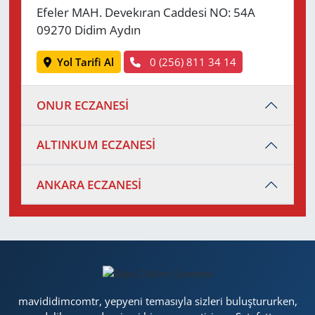
Efeler MAH. Devekıran Caddesi NO: 54A
09270 Didim Aydın
Yol Tarifi Al
0 (256) 811 34 14
ONUR ECZANESİ
ALTINKUM ECZANESİ
ANKARA ECZANESİ
mavididimcomtr, yepyeni temasıyla sizleri buluştururken,