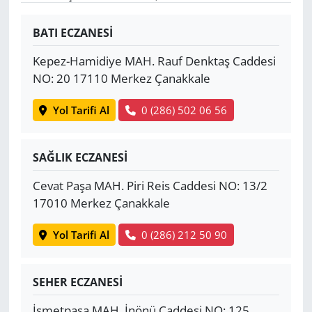
Yerel
BATI ECZANESİ
Kepez-Hamidiye MAH. Rauf Denktaş Caddesi
NO: 20 17110 Merkez Çanakkale
Yol Tarifi Al
0 (286) 502 06 56
SAĞLIK ECZANESİ
Cevat Paşa MAH. Piri Reis Caddesi NO: 13/2
17010 Merkez Çanakkale
Yol Tarifi Al
0 (286) 212 50 90
SEHER ECZANESİ
İsmetpaşa MAH. İnönü Caddesi NO: 125