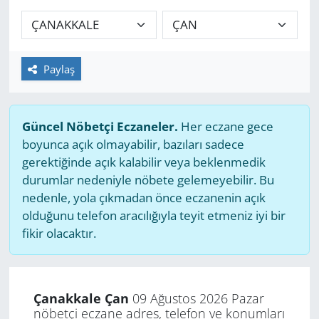
GÜNDEM
HABERDE İNSAN
Paylaş
KÜLTÜR SANAT
Güncel Nöbetçi Eczaneler.
Her eczane gece
MAGAZİN
boyunca açık olmayabilir, bazıları sadece
gerektiğinde açık kalabilir veya beklenmedik
POLİTİKA
durumlar nedeniyle nöbete gelemeyebilir. Bu
nedenle, yola çıkmadan önce eczanenin açık
RESMİ İLANLAR
olduğunu telefon aracılığıyla teyit etmeniz iyi bir
fikir olacaktır.
SAĞLIK
SİYASET
Çanakkale Çan
09 Ağustos 2026 Pazar
nöbetçi eczane adres, telefon ve konumları
SPOR