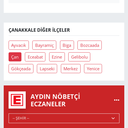
ÇANAKKALE DIĞER İLÇELER
Ayvacık
Bayramiç
Biga
Bozcaada
Çan
Eceabat
Ezine
Gelibolu
Gökçeada
Lapseki
Merkez
Yenice
AYDIN NÖBETÇI
ECZANELER