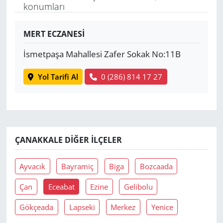
konumları
Yerel
MERT ECZANESİ
İsmetpaşa Mahallesi Zafer Sokak No:11B
Yol Tarifi Al
0 (286) 814 17 27
ÇANAKKALE DIĞER İLÇELER
Ayvacık
Bayramiç
Biga
Bozcaada
Çan
Eceabat
Ezine
Gelibolu
Gökçeada
Lapseki
Merkez
Yenice