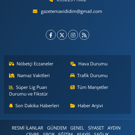
gazetemavididim@gmail.com
Nöbetçi Eczaneler
Hava Durumu
Namaz Vakitleri
Trafik Durumu
Süper Lig Puan
Tüm Manşetler
Durumu ve Fikstür
Son Dakika Haberleri
Haber Arşivi
RESMİ İLANLAR
GÜNDEM
GENEL
SİYASET
AYDIN
ÇEVRE
SPOR
EĞİTİM
ASAYİŞ
SAĞLIK