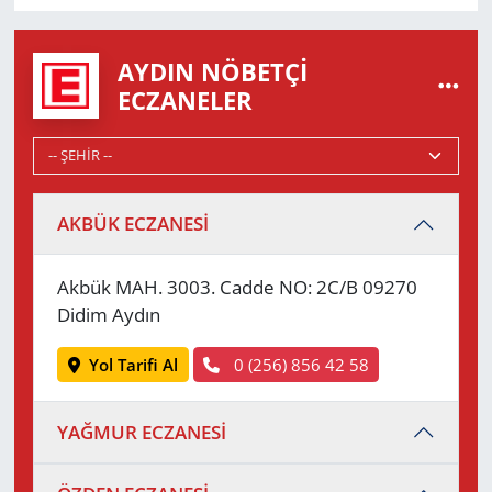
AYDIN NÖBETÇI
ECZANELER
AKBÜK ECZANESİ
Akbük MAH. 3003. Cadde NO: 2C/B 09270
Didim Aydın
Yol Tarifi Al
0 (256) 856 42 58
YAĞMUR ECZANESİ