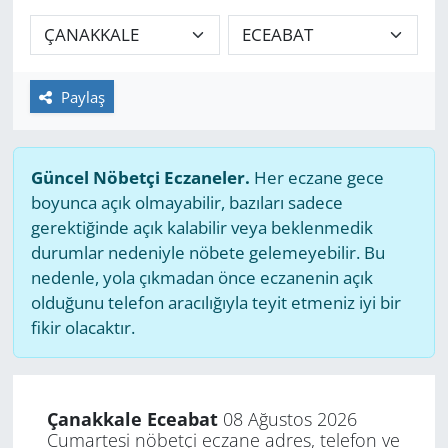
GÜNDEM
HABERDE İNSAN
Paylaş
KÜLTÜR SANAT
Güncel Nöbetçi Eczaneler.
Her eczane gece
MAGAZİN
boyunca açık olmayabilir, bazıları sadece
gerektiğinde açık kalabilir veya beklenmedik
POLİTİKA
durumlar nedeniyle nöbete gelemeyebilir. Bu
nedenle, yola çıkmadan önce eczanenin açık
RESMİ İLANLAR
olduğunu telefon aracılığıyla teyit etmeniz iyi bir
fikir olacaktır.
SAĞLIK
SİYASET
Çanakkale Eceabat
08 Ağustos 2026
Cumartesi nöbetçi eczane adres, telefon ve
SPOR