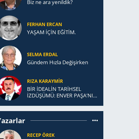
Biz ne ara yenildik?
FERHAN ERCAN
YAŞAM İÇİN EĞİTİM.
SELMA ERDAL
Gündem Hızla Değişirken
RIZA KARAYMIR
BİR İDEALİN TARİHSEL
İZDÜŞÜMÜ: ENVER PAŞA’NIN
TÜRKİSTAN MÜCADELESİ VE
TÜRK DEVLETLERİ
TEŞKİLATI’NA UZANAN
Yazarlar
MİRASI
RECEP ÖREK