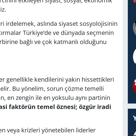
hini etkileyen siyasi, sosyal, ekonomik
iz.
i irdelemek, aslında siyaset sosyolojisinin
ştırmalar Türkiye’de ve dünyada seçmenin
birbirine bağlı ve çok katmanlı olduğunu
 genellikle kendilerini yakın hissettikleri
önelir. Bu yönelim, sorun çözme temelli
, en zengin ile en yoksulu aynı partinin
asi faktörün temel öznesi; özgür iradi
 veya krizleri yönetebilen liderler