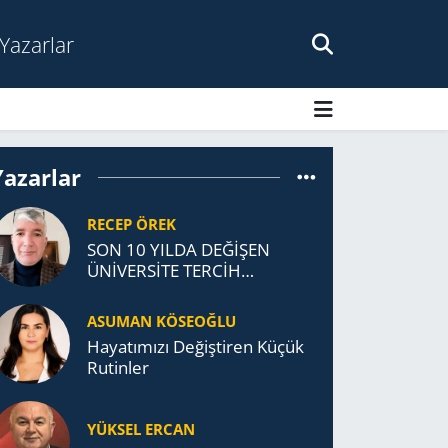
Yazarlar
Yazarlar
RECEP ÖREK
SON 10 YILDA DEĞİŞEN
ÜNİVERSİTE TERCİH
DAVRANIŞLARI
ASUMAN KÖSEOĞLU
Ha­ya­tı­mı­zı De­ğiş­ti­ren Küçük
Ru­tin­ler
YÜKSEL ERCAN