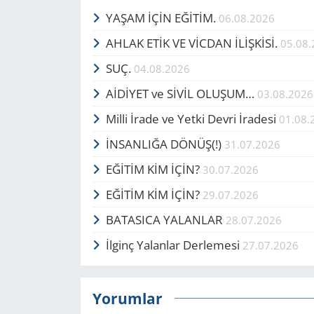
YAŞAM İÇİN EĞİTİM.
06.08.2026
AHLAK ETİK VE VİCDAN İLİŞKİSİ.
05.08
SUÇ.
04.08.2026
AİDİYET ve SİVİL OLUŞUM…
03.08.2026
Milli İrade ve Yetki Devri İradesi
01.08.
İNSANLIĞA DÖNÜŞ(!)
31.07.2026
EĞİTİM KİM İÇİN?
30.07.2026
EĞİTİM KİM İÇİN?
29.07.2026
BATASICA YALANLAR
28.07.2026
İlginç Yalanlar Derlemesi
27.07.2026
Yorumlar