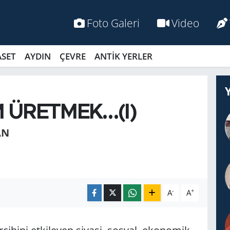
Foto Galeri
Video
ASET
AYDIN
ÇEVRE
ANTİK YERLER
 ÜRETMEK…(I)
AN
-
+
A
A