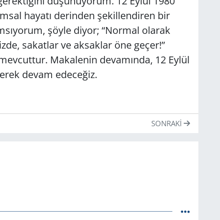
k gerektiğini düşünüyorum. 12 Eylül 1980
umsal hayatı derinden şekillendiren bir
msıyorum, şöyle diyor; “Normal olarak
izde, sakatlar ve aksaklar öne geçer!”
 mevcuttur. Makalenin devamında, 12 Eylül
rerek devam edeceğiz.
SONRAKI