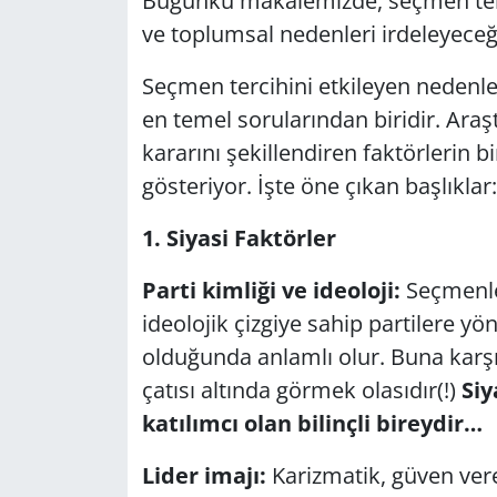
Bugünkü makalemizde, seçmen terci
ve toplumsal nedenleri irdeleyeceğ
GÜNDEM
Seçmen tercihini etkileyen nedenler
HABERDE İNSAN
en temel sorularından biridir. Ara
kararını şekillendiren faktörlerin 
KÜLTÜR SANAT
gösteriyor. İşte öne çıkan başlıklar:
MAGAZİN
1. Siyasi Faktörler
POLİTİKA
Parti kimliği ve ideoloji:
Seçmenler
ideolojik çizgiye sahip partilere y
RESMİ İLANLAR
olduğunda anlamlı olur. Buna karşın
SAĞLIK
çatısı altında görmek olasıdır(!)
Siy
katılımcı olan bilinçli bireydir…
SİYASET
Lider imajı:
Karizmatik, güven veren
SPOR