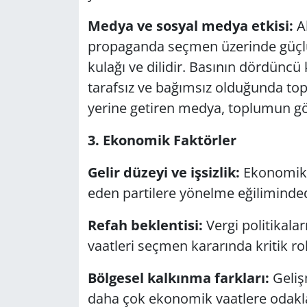
Medya ve sosyal medya etkisi:
Al
propaganda seçmen üzerinde güçlü 
kulağı ve dilidir. Basının dördüncü k
tarafsız ve bağımsız olduğunda toplu
yerine getiren medya, toplumun gözü
3. Ekonomik Faktörler
Gelir düzeyi ve işsizlik:
Ekonomik s
eden partilere yönelme eğiliminded
Refah beklentisi:
Vergi politikala
vaatleri seçmen kararında kritik ro
Bölgesel kalkınma farkları:
Geliş
daha çok ekonomik vaatlere odakla