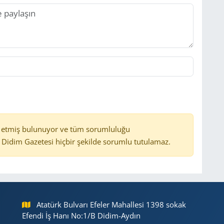
 etmiş bulunuyor ve tüm sorumluluğu
Didim Gazetesi hiçbir şekilde sorumlu tutulamaz.
Atatürk Bulvarı Efeler Mahallesi 1398 sokak
Efendi İş Hanı No:1/B Didim-Aydın