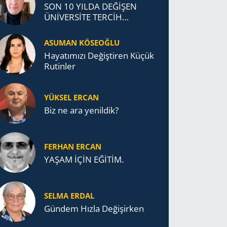
SON 10 YILDA DEĞİŞEN
ÜNİVERSİTE TERCİH
DAVRANIŞLARI
ASUMAN KÖSEOĞLU
Ha­ya­tı­mı­zı De­ğiş­ti­ren Küçük
Ru­tin­ler
YÜKSEL ERCAN
Biz ne ara yenildik?
FERHAN ERCAN
YAŞAM İÇİN EĞİTİM.
SELMA ERDAL
Gündem Hızla Değişirken