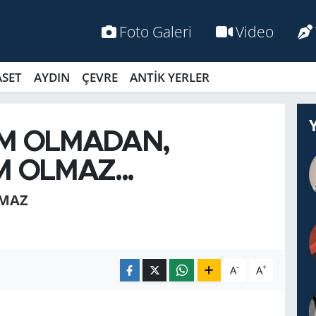
Foto Galeri
Video
ASET
AYDIN
ÇEVRE
ANTİK YERLER
İM OLMADAN,
M OLMAZ...
MAZ
-
+
A
A