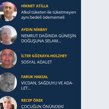
TÜRK DEVLETLERİ
HİKMET ATİLLA
TEŞKİLATI’NA UZANAN
Alkol tü­ke­ten ile tü­ket­me­yen
MİRASI
aynı be­de­li öde­me­me­li
AYDIN NİKBAY
NEMRUT DAĞINDA GÜNEŞİN
DOĞUŞUNA SELAM
DURDUK..
İLTER GÖZKAYA-HOLZHEY
SOSYAL ADALET
FARUK HAKSAL
VİCDAN, SAĞ­DU­YU VE ADA­
LET…
RECEP ÖREK
ÇOCUĞUN ÖNÜNDEKİ