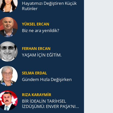
Ha­ya­tı­mı­zı De­ğiş­ti­ren Küçük
Ru­tin­ler
YÜKSEL ERCAN
Biz ne ara yenildik?
FERHAN ERCAN
YAŞAM İÇİN EĞİTİM.
SELMA ERDAL
Gündem Hızla Değişirken
RIZA KARAYMIR
BİR İDEALİN TARİHSEL
İZDÜŞÜMÜ: ENVER PAŞA’NIN
TÜRKİSTAN MÜCADELESİ VE