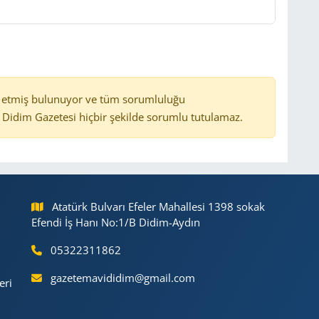
 etmiş bulunuyor ve tüm sorumluluğu
Didim Gazetesi hiçbir şekilde sorumlu tutulamaz.
Atatürk Bulvarı Efeler Mahallesi 1398 sokak
Efendi İş Hanı No:1/B Didim-Aydın
05322311862
gazetemavididim@gmail.com
eri