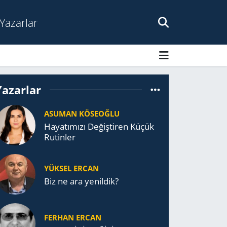
Yazarlar
Yazarlar
ASUMAN KÖSEOĞLU
Ha­ya­tı­mı­zı De­ğiş­ti­ren Küçük
Ru­tin­ler
YÜKSEL ERCAN
Biz ne ara yenildik?
FERHAN ERCAN