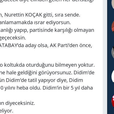
n, Nurettin KOÇAK gitti, sıra sende.
 anlamamakda ısrar ediyorsun.
nlığı yapıp, partisinde karşılığı olmayan
 geçeceksin.
ATABAY’da aday olsa, AK Parti’den önce,
o koltukda oturduğunu bilmeyen yoktur.
ne hale geldiğini görüyorsunuz. Didim’de
 gün Didim’de tatil yapıyor diye, Didim
0 yılını heba oldu. Didim’in bir 5 yıl daha
n diyeceksiniz.
eliyor.