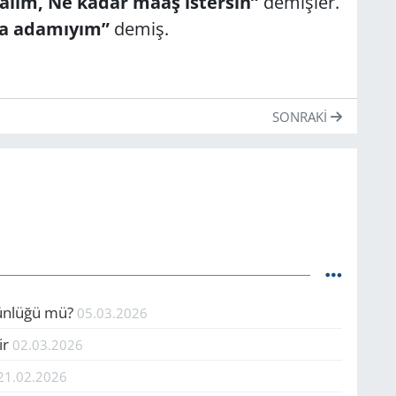
palım, Ne kadar maaş istersin”
demişler.
va adamıyım”
demiş.
SONRAKI
tünlüğü mü?
05.03.2026
ir
02.03.2026
21.02.2026