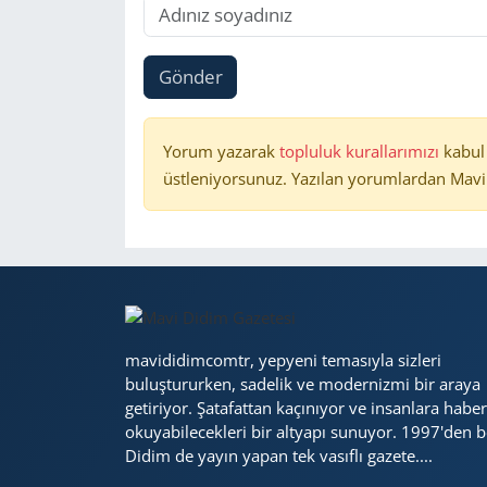
Gönder
Yorum yazarak
topluluk kurallarımızı
kabul
üstleniyorsunuz. Yazılan yorumlardan Mavi 
mavididimcomtr, yepyeni temasıyla sizleri
buluştururken, sadelik ve modernizmi bir araya
getiriyor. Şatafattan kaçınıyor ve insanlara haber
okuyabilecekleri bir altyapı sunuyor. 1997'den b
Didim de yayın yapan tek vasıflı gazete....