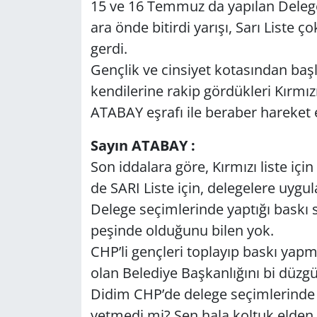
15 ve 16 Temmuz da yapılan Delege
GÜNDEM
ara önde bitirdi yarışı, Sarı Liste
gerdi.
HABERDE İNSAN
Gençlik ve cinsiyet kotasından baş
kendilerine rakip gördükleri Kırmızı 
KÜLTÜR SANAT
ATABAY eşrafı ile beraber hareket 
MAGAZİN
Sayın ATABAY :
Son iddalara göre, Kırmızı liste içi
POLİTİKA
de SARI Liste için, delegelere uyg
RESMİ İLANLAR
Delege seçimlerinde yaptığı baskı
peşinde olduğunu bilen yok.
SAĞLIK
CHP’li gençleri toplayıp baskı ya
olan Belediye Başkanlığını bi düzgü
SİYASET
Didim CHP’de delege seçimlerinde k
yetmedi mi? Sen hala koltuk elden 
SPOR