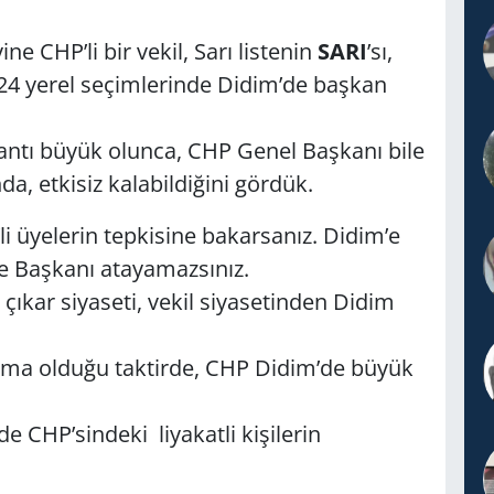
e CHP’li bir vekil, Sarı listenin
SARI
’sı,
2024 yerel seçimlerinde Didim’de başkan
ntı büyük olunca, CHP Genel Başkanı bile
ında, etkisiz kalabildiğini gördük.
i üyelerin tepkisine bakarsanız. Didim’e
e Başkanı atayamazsınız.
 çıkar siyaseti, vekil siyasetinden Didim
ma olduğu taktirde, CHP Didim’de büyük
e CHP’sindeki liyakatli kişilerin