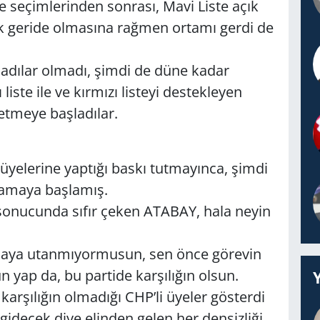
 seçimlerinden sonrası, Mavi Liste açık
 çok geride olmasına rağmen ortamı gerdi de
ladılar olmadı, şimdi de düne kadar
liste ile ve kırmızı listeyi destekleyen
etmeye başladılar.
n üyelerine yaptığı baskı tutmayınca, şimdi
ulamaya başlamış.
 sonucunda sıfır çeken ATABAY, hala neyin
pmaya utanmıyormusun, sen önce görevin
n yap da, bu partide karşılığın olsun.
arşılığın olmadığı CHP’li üyeler gösterdi
gidecek diye elinden gelen her densizliği