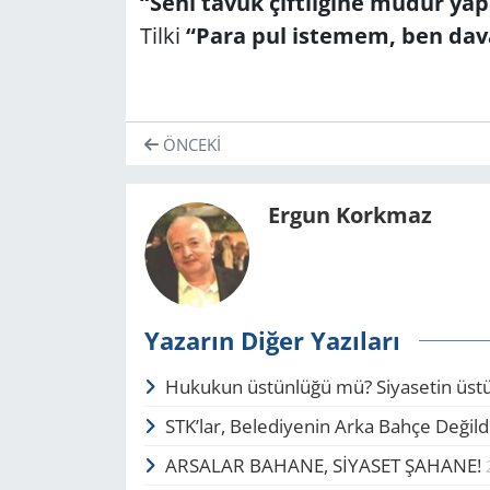
“Seni tavuk çiftliğine müdür ya
Tilki
“Para pul istemem, ben da
ÖNCEKI
Ergun Korkmaz
Yazarın Diğer Yazıları
Hukukun üstünlüğü mü? Si­ya­setin üs
STK’lar, Belediyenin Arka Bahçe De­ğil­d
AR­SA­LAR BA­HA­NE, SİYASET ŞA­HA­NE!