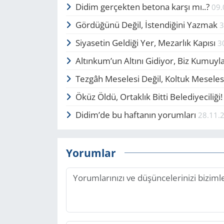
Didim ger­çek­ten be­to­na karşı mı..?
09.
Gör­dü­ğü­nü Değil, İsten­di­ği­ni Yaz­mak
3
Siyasetin Geldiği Yer, Mezarlık Kapısı
3
Altınkum’un Altını Gidiyor, Biz Kumuy
Tezgâh Meselesi Değil, Koltuk Mesele
Öküz Öldü, Or­tak­lık Bitti Belediyeciliği
Didim’de bu haftanın yorumları
28.11.
Yorumlar