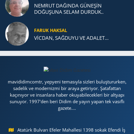
NEMRUT DAĞINDA GÜNEŞİN
DOĞUŞUNA SELAM DURDUK..
FARUK HAKSAL
VİCDAN, SAĞ­DU­YU VE ADA­LET…
mavididimcomtr, yepyeni temasıyla sizleri buluştururken,
sadelik ve modernizmi bir araya getiriyor. Şatafattan
kaçınıyor ve insanlara haber okuyabilecekleri bir altyapı
sunuyor. 1997'den beri Didim de yayın yapan tek vasıflı
gazete....
Atatürk Bulvarı Efeler Mahallesi 1398 sokak Efendi İş