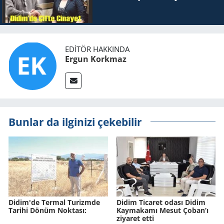
EDITÖR HAKKINDA
Ergun Korkmaz
Bunlar da ilginizi çekebilir
Didim'de Ter­mal Tu­rizm­de
Didim Ticaret odası Didim
Ta­ri­hi Dönüm Nok­ta­sı:
Kaymakamı Mesut Çoban’ı
ziyaret etti