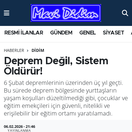
ANTİK YERLER
Nöbetçi Eczaneler
RESMİ İLANLAR
GÜNDEM
GENEL
SİYASET
ASAYİŞ
Hava Durumu
HABERLER
DİDİM
AYDIN
Namaz Vakitleri
Deprem Değil, Sistem
BİLİM VE TEKNOLOJİ
Trafik Durumu
Öldürür!
6 Şubat depremlerinin üzerinden üç yıl geçti.
ÇEVRE
Süper Lig Puan Durumu ve Fikstür
Bu sürede deprem bölgesinde yurttaşların
EĞİTİM
Tüm Manşetler
yaşam koşulları düzeltilmediği gibi, çocuklar ve
eğitim emekçileri için güvenli, nitelikli ve
EKONOMİ
Son Dakika Haberleri
erişilebilir bir eğitim ortamı yaratılamadı.
06.02.2026 - 21:46
GENEL
Haber Arşivi
YAYINLANMA