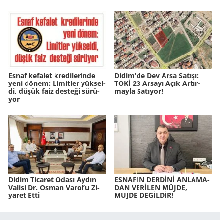
Esnaf ke­fa­let kre­di­le­rin­de
Didim'de Dev Arsa Sa­tı­şı:
yeni dönem: Li­mit­ler yük­sel­
TOKİ 23 Ar­sa­yı Açık Ar­tır­
di, düşük faiz des­te­ği sü­rü­
may­la Sa­tı­yor!
yor
Didim Ti­ca­ret Odası Aydın
ES­NA­FIN DERDİNİ AN­LA­MA­
Va­li­si Dr. Osman Varol’u Zi­
DAN VERİLEN MÜJDE,
ya­ret Etti
MÜJDE DEĞİLDİR!