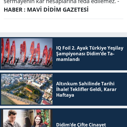
sermayenin kâr hesaplarına feda edilemez. -
HABER : MAVİ DİDİM GAZETESİ
IQ Foil 2. Ayak Tür­ki­ye Ye­şi­lay
Şam­pi­yo­na­sı Didim’de Ta­
mam­lan­dı
Altınkum Sahilinde Tarihi
İhale! Teklifler Geldi, Karar
Haftaya
Didim’de Çifte Ci­na­yet