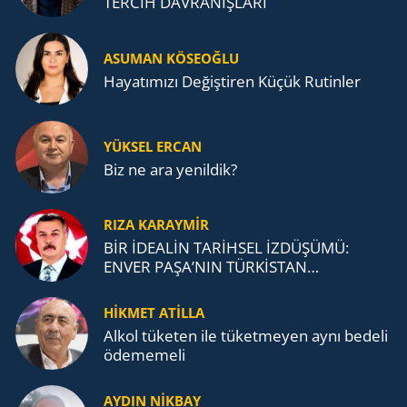
TERCİH DAVRANIŞLARI
ASUMAN KÖSEOĞLU
Ha­ya­tı­mı­zı De­ğiş­ti­ren Küçük Ru­tin­ler
YÜKSEL ERCAN
Biz ne ara yenildik?
RIZA KARAYMIR
BİR İDEALİN TARİHSEL İZDÜŞÜMÜ:
ENVER PAŞA’NIN TÜRKİSTAN
MÜCADELESİ VE TÜRK DEVLETLERİ
TEŞKİLATI’NA UZANAN MİRASI
HİKMET ATİLLA
Alkol tü­ke­ten ile tü­ket­me­yen aynı be­de­li
öde­me­me­li
AYDIN NİKBAY