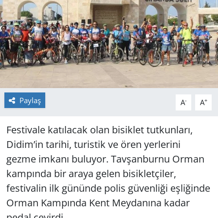
GÜNDEM
HABERDE İNSAN
KÜLTÜR SANAT
MAGAZİN
Paylaş
-
+
A
A
POLİTİKA
Festivale katılacak olan bisiklet tutkunları,
RESMİ İLANLAR
Didim’in tarihi, turistik ve ören yerlerini
gezme imkanı buluyor. Tavşanburnu Orman
SAĞLIK
kampında bir araya gelen bisikletçiler,
festivalin ilk gününde polis güvenliği eşliğinde
SİYASET
Orman Kampında Kent Meydanına kadar
SPOR
pedal çevirdi.