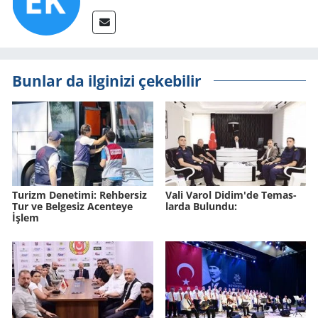
Bunlar da ilginizi çekebilir
Tu­rizm De­ne­ti­mi: Reh­ber­siz
Vali Varol Didim'de Te­mas­
Tur ve Bel­ge­siz Acen­te­ye
lar­da Bu­lun­du:
İşlem