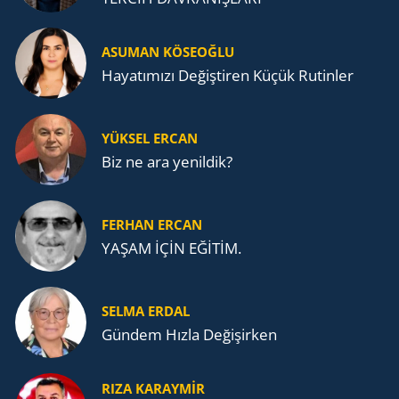
ASUMAN KÖSEOĞLU
Ha­ya­tı­mı­zı De­ğiş­ti­ren Küçük Ru­tin­ler
YÜKSEL ERCAN
Biz ne ara yenildik?
FERHAN ERCAN
YAŞAM İÇİN EĞİTİM.
SELMA ERDAL
Gündem Hızla Değişirken
RIZA KARAYMIR