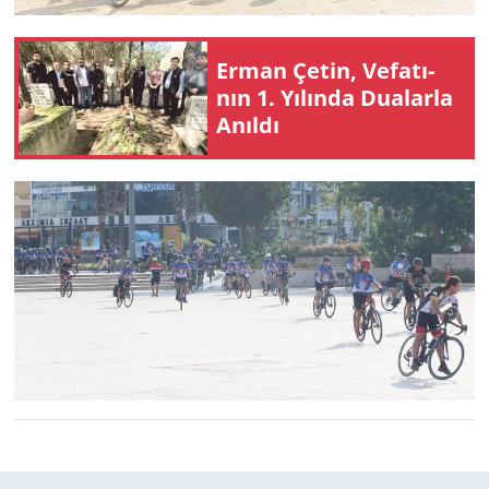
Erman Çetin, Ve­fa­tı­
nın 1. Yı­lın­da Du­alar­la
Anıl­dı