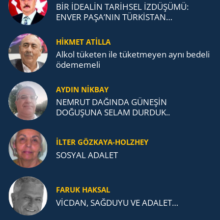
BİR İDEALİN TARİHSEL İZDÜŞÜMÜ:
ENVER PAŞA’NIN TÜRKİSTAN
MÜCADELESİ VE TÜRK DEVLETLERİ
TEŞKİLATI’NA UZANAN MİRASI
HİKMET ATİLLA
Alkol tü­ke­ten ile tü­ket­me­yen aynı be­de­li
öde­me­me­li
AYDIN NİKBAY
NEMRUT DAĞINDA GÜNEŞİN
DOĞUŞUNA SELAM DURDUK..
İLTER GÖZKAYA-HOLZHEY
SOSYAL ADALET
FARUK HAKSAL
VİCDAN, SAĞ­DU­YU VE ADA­LET…