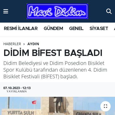
ANTİK YERLER
Nöbetçi Eczaneler
RESMİ İLANLAR
GÜNDEM
GENEL
SİYASET
ASAYİŞ
Hava Durumu
HABERLER
AYDIN
AYDIN
Namaz Vakitleri
DİDİM BİFEST BAŞLADI
BİLİM VE TEKNOLOJİ
Trafik Durumu
Didim Belediyesi ve Didim Posedion Bisiklet
Spor Kulübü tarafından düzenlenen 4. Didim
ÇEVRE
Süper Lig Puan Durumu ve Fikstür
Bisiklet Festivali (BİFEST) başladı.
EĞİTİM
Tüm Manşetler
07.10.2023 - 12:13
YAYINLANMA
EKONOMİ
Son Dakika Haberleri
GENEL
Haber Arşivi