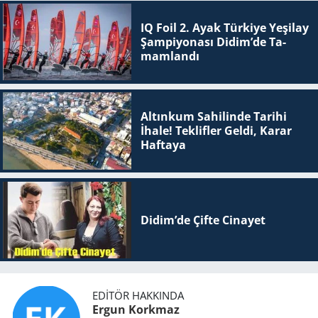
IQ Foil 2. Ayak Tür­ki­ye Ye­şi­lay
Şam­pi­yo­na­sı Didim’de Ta­
mam­lan­dı
Altınkum Sahilinde Tarihi
İhale! Teklifler Geldi, Karar
Haftaya
Didim’de Çifte Ci­na­yet
EDITÖR HAKKINDA
Ergun Korkmaz