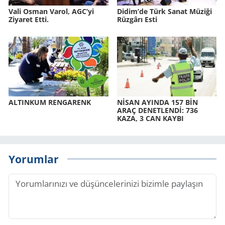
Vali Osman Varol, AGC’yi
Didim’de Türk Sanat Mü­zi­ği
Ziyaret Etti.
Rüz­gâ­rı Esti
AL­TIN­KUM REN­GA­RENK
NİSAN AYIN­DA 157 BİN
ARAÇ DE­NET­LENDİ: 736
KAZA, 3 CAN KAYBI
Yorumlar