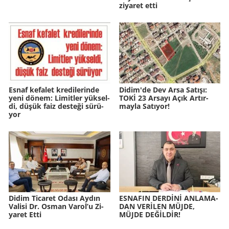
ziyaret etti
Esnaf ke­fa­let kre­di­le­rin­de
Didim'de Dev Arsa Sa­tı­şı:
yeni dönem: Li­mit­ler yük­sel­
TOKİ 23 Ar­sa­yı Açık Ar­tır­
di, düşük faiz des­te­ği sü­rü­
may­la Sa­tı­yor!
yor
Didim Ti­ca­ret Odası Aydın
ES­NA­FIN DERDİNİ AN­LA­MA­
Va­li­si Dr. Osman Varol’u Zi­
DAN VERİLEN MÜJDE,
ya­ret Etti
MÜJDE DEĞİLDİR!