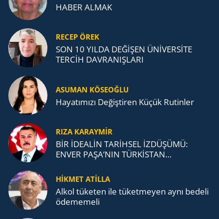
HABER ALMAK
RECEP ÖREK
SON 10 YILDA DEĞİŞEN ÜNİVERSİTE
TERCİH DAVRANIŞLARI
ASUMAN KÖSEOĞLU
Ha­ya­tı­mı­zı De­ğiş­ti­ren Küçük Ru­tin­ler
RIZA KARAYMIR
BİR İDEALİN TARİHSEL İZDÜŞÜMÜ:
ENVER PAŞA’NIN TÜRKİSTAN
MÜCADELESİ VE TÜRK DEVLETLERİ
TEŞKİLATI’NA UZANAN MİRASI
HİKMET ATİLLA
Alkol tü­ke­ten ile tü­ket­me­yen aynı be­de­li
öde­me­me­li