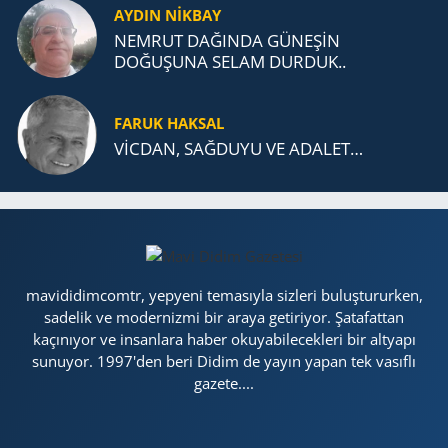
AYDIN NİKBAY
NEMRUT DAĞINDA GÜNEŞİN
DOĞUŞUNA SELAM DURDUK..
FARUK HAKSAL
VİCDAN, SAĞ­DU­YU VE ADA­LET…
mavididimcomtr, yepyeni temasıyla sizleri buluştururken,
sadelik ve modernizmi bir araya getiriyor. Şatafattan
kaçınıyor ve insanlara haber okuyabilecekleri bir altyapı
sunuyor. 1997'den beri Didim de yayın yapan tek vasıflı
gazete....