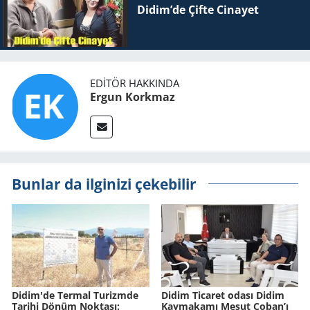
Didim’de Çifte Ci­na­yet
EDITÖR HAKKINDA
Ergun Korkmaz
Bunlar da ilginizi çekebilir
Didim'de Ter­mal Tu­rizm­de
Didim Ticaret odası Didim
Ta­ri­hi Dönüm Nok­ta­sı:
Kaymakamı Mesut Çoban’ı