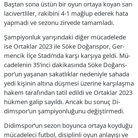
Baş­tan sona üstün bir oyun or­ta­ya koyan sarı
la­ci­vert­li­ler, ra­ki­bi­ni 4-1 mağ­lup ede­rek hata
yap­ma­dı ve se­zo­nu zir­ve­de ta­mam­la­dı.
Şam­pi­yon­luk ya­rı­şın­da­ki diğer mü­ca­de­le­de
ise Or­tak­lar 2023 ile Söke Do­ğans­por, Ger­
men­cik İlçe Stadı’nda karşı kar­şı­ya geldi. Mü­
ca­de­le­nin 35’inci da­ki­ka­sın­da Söke Do­ğans­
por’un ya­şa­nan sa­kat­lık­lar ne­de­niy­le sa­ha­da
yedi ki­şi­nin al­tı­na düş­me­si üze­ri­ne kar­şı­laş­ma
hakem ta­ra­fın­dan tatil edil­di ve Or­tak­lar 2023
hük­men galip sa­yıl­dı. Ancak bu sonuç Di­
dims­por’un şam­pi­yon­lu­ğu­nu de­ğiş­tir­me­di.
Di­dims­por’un sezon bo­yun­ca or­ta­ya koy­du­ğu
mü­ca­de­le­ci fut­bol, di­sip­lin­li oyun an­la­yı­şı ve