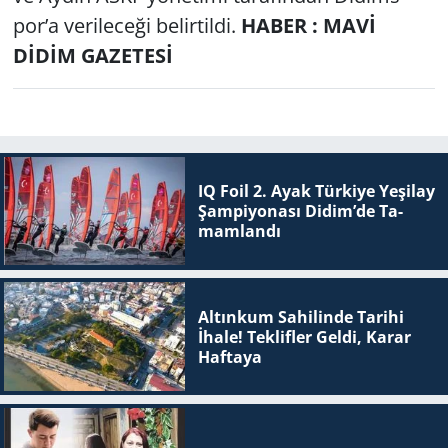
por’a ve­ri­le­ce­ği be­lir­til­di.
HABER : MAVİ
DİDİM GAZETESİ
IQ Foil 2. Ayak Tür­ki­ye Ye­şi­lay
Şam­pi­yo­na­sı Didim’de Ta­
mam­lan­dı
Altınkum Sahilinde Tarihi
İhale! Teklifler Geldi, Karar
Haftaya