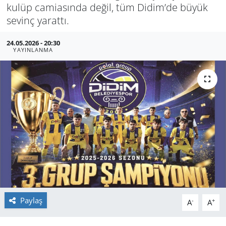
kulüp ca­mi­asın­da değil, tüm Didim’de büyük
GÜNDEM
se­vinç ya­rat­tı.
HABERDE İNSAN
24.05.2026 - 20:30
YAYINLANMA
KÜLTÜR SANAT
MAGAZİN
POLİTİKA
RESMİ İLANLAR
SAĞLIK
SİYASET
Paylaş
-
+
A
A
SPOR