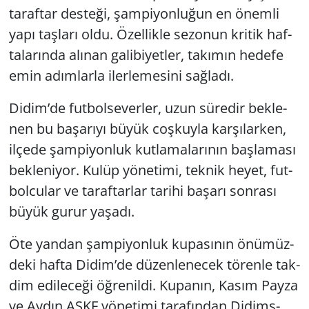
ta­raf­tar des­te­ği, şam­pi­yon­lu­ğun en önem­li
yapı taş­la­rı oldu. Özel­lik­le se­zo­nun kri­tik haf­
ta­la­rın­da alı­nan ga­li­bi­yet­ler, ta­kı­mın he­de­fe
emin adım­lar­la iler­le­me­si­ni sağ­la­dı.
Didim’de fut­bol­se­ver­ler, uzun sü­re­dir bek­le­
nen bu ba­şa­rı­yı büyük coş­kuy­la kar­şı­lar­ken,
il­çe­de şam­pi­yon­luk kut­la­ma­la­rı­nın baş­la­ma­sı
bek­le­ni­yor. Kulüp yö­ne­ti­mi, tek­nik heyet, fut­
bol­cu­lar ve ta­raf­tar­lar ta­ri­hi ba­şa­rı son­ra­sı
büyük gurur ya­şa­dı.
Öte yan­dan şam­pi­yon­luk ku­pa­sı­nın önü­müz­
de­ki hafta Didim’de dü­zen­le­necek tö­ren­le tak­
dim edi­le­ce­ği öğ­re­nil­di. Ku­pa­nın, Kasım Payza
ve Aydın ASKF yö­ne­ti­mi ta­ra­fın­dan Di­dims­