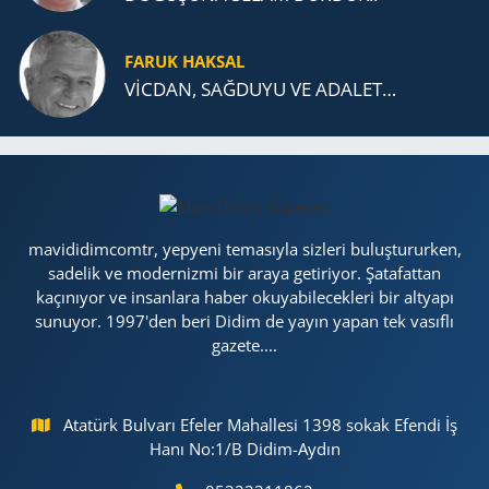
FARUK HAKSAL
VİCDAN, SAĞ­DU­YU VE ADA­LET…
mavididimcomtr, yepyeni temasıyla sizleri buluştururken,
sadelik ve modernizmi bir araya getiriyor. Şatafattan
kaçınıyor ve insanlara haber okuyabilecekleri bir altyapı
sunuyor. 1997'den beri Didim de yayın yapan tek vasıflı
gazete....
Atatürk Bulvarı Efeler Mahallesi 1398 sokak Efendi İş
Hanı No:1/B Didim-Aydın