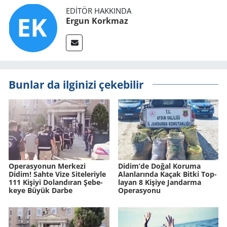
EDITÖR HAKKINDA
Ergun Korkmaz
Bunlar da ilginizi çekebilir
Ope­ras­yo­nun Mer­ke­zi
Didim’de Doğal Ko­ru­ma
Didim! Sahte Vize Si­te­le­riy­le
Alan­la­rın­da Kaçak Bitki Top­
111 Ki­şi­yi Do­lan­dı­ran Şe­be­
la­yan 8 Ki­şi­ye Jan­dar­ma
ke­ye Büyük Darbe
Ope­ras­yo­nu