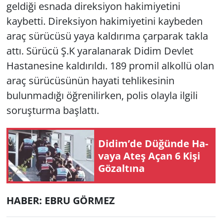
geldiği esnada direksiyon hakimiyetini
kaybetti. Direksiyon hakimiyetini kaybeden
Yerel
araç sürücüsü yaya kaldırıma çarparak takla
attı. Sürücü Ş.K yaralanarak Didim Devlet
Hastanesine kaldırıldı. 189 promil alkollü olan
araç sürücüsünün hayati tehlikesinin
bulunmadığı öğrenilirken, polis olayla ilgili
soruşturma başlattı.
Didim’de Dü­ğün­de Ha­
va­ya Ateş Açan 6 Kişi
Gö­zal­tı­na
HABER: EBRU GÖRMEZ