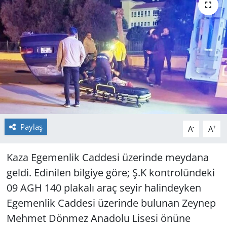
GÜNDEM
HABERDE İNSAN
KÜLTÜR SANAT
MAGAZİN
POLİTİKA
Paylaş
-
+
A
A
RESMİ İLANLAR
Kaza Egemenlik Caddesi üzerinde meydana
geldi. Edinilen bilgiye göre; Ş.K kontrolündeki
SAĞLIK
09 AGH 140 plakalı araç seyir halindeyken
SİYASET
Egemenlik Caddesi üzerinde bulunan Zeynep
Mehmet Dönmez Anadolu Lisesi önüne
SPOR