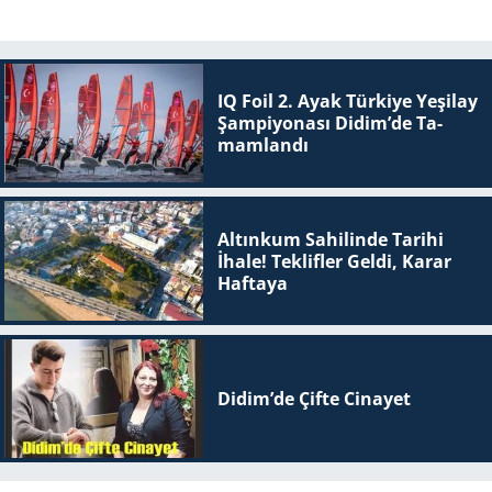
IQ Foil 2. Ayak Tür­ki­ye Ye­şi­lay
Şam­pi­yo­na­sı Didim’de Ta­
mam­lan­dı
Altınkum Sahilinde Tarihi
İhale! Teklifler Geldi, Karar
Haftaya
Didim’de Çifte Ci­na­yet