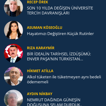
RECEP ÖREK
SON 10 YILDA DEĞİŞEN ÜNİVERSİTE
TERCİH DAVRANIŞLARI
ASUMAN KÖSEOĞLU
Ha­ya­tı­mı­zı De­ğiş­ti­ren Küçük Ru­tin­ler
RIZA KARAYMIR
BİR İDEALİN TARİHSEL İZDÜŞÜMÜ:
ENVER PAŞA’NIN TÜRKİSTAN
MÜCADELESİ VE TÜRK DEVLETLERİ
TEŞKİLATI’NA UZANAN MİRASI
HİKMET ATİLLA
Alkol tü­ke­ten ile tü­ket­me­yen aynı be­de­li
öde­me­me­li
AYDIN NİKBAY
NEMRUT DAĞINDA GÜNEŞİN
DOĞUŞUNA SELAM DURDUK..