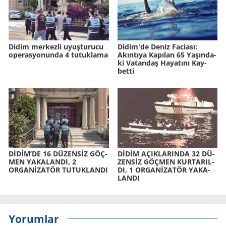
Didim merkezli uyuşturucu
Didim'de Deniz Fa­ci­ası:
operasyonunda 4 tutuklama
Akın­tı­ya Ka­pı­lan 65 Ya­şın­da­
ki Va­tan­daş Ha­ya­tı­nı Kay­
bet­ti
DİDİM’DE 16 DÜ­ZENSİZ GÖÇ­
DİDİM AÇIK­LA­RIN­DA 32 DÜ­
MEN YA­KA­LAN­DI, 2
ZENSİZ GÖÇ­MEN KUR­TA­RIL­
ORGANİZATÖR TU­TUK­LAN­DI
DI, 1 ORGANİZATÖR YA­KA­
LAN­DI
Yorumlar