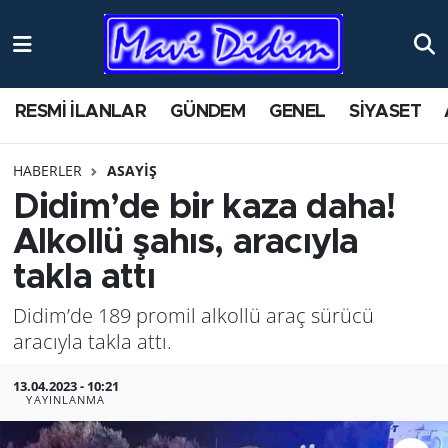
ANTİK YERLER
Nöbetçi Eczaneler
RESMİ İLANLAR
GÜNDEM
GENEL
SİYASET
ASAYİŞ
Hava Durumu
HABERLER
ASAYİŞ
AYDIN
Namaz Vakitleri
Didim’de bir kaza daha!
BİLİM VE TEKNOLOJİ
Trafik Durumu
Alkollü şahıs, aracıyla
takla attı
ÇEVRE
Süper Lig Puan Durumu ve Fikstür
Didim’de 189 promil alkollü araç sürücü
EĞİTİM
Tüm Manşetler
aracıyla takla attı.
EKONOMİ
Son Dakika Haberleri
13.04.2023 - 10:21
YAYINLANMA
GENEL
Haber Arşivi