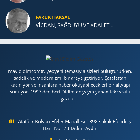
FARUK HAKSAL
VİCDAN, SAĞ­DU­YU VE ADA­LET…
mavididimcomtr, yepyeni temasıyla sizleri buluştururken,
sadelik ve modernizmi bir araya getiriyor. Şatafattan
kaçınıyor ve insanlara haber okuyabilecekleri bir altyapı
sunuyor. 1997'den beri Didim de yayın yapan tek vasıflı
gazete....
Atatürk Bulvarı Efeler Mahallesi 1398 sokak Efendi İş
Hanı No:1/B Didim-Aydın