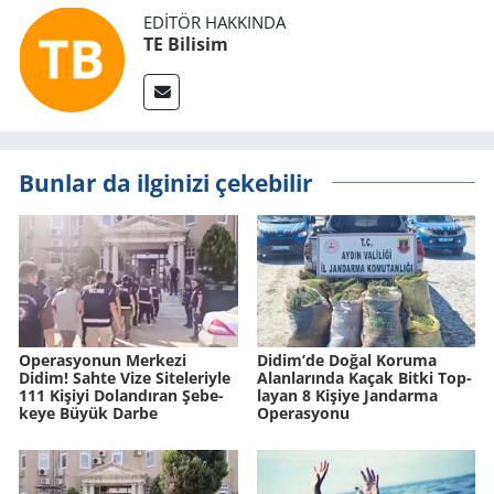
EDITÖR HAKKINDA
TE Bilisim
Bunlar da ilginizi çekebilir
Ope­ras­yo­nun Mer­ke­zi
Didim’de Doğal Ko­ru­ma
Didim! Sahte Vize Si­te­le­riy­le
Alan­la­rın­da Kaçak Bitki Top­
111 Ki­şi­yi Do­lan­dı­ran Şe­be­
la­yan 8 Ki­şi­ye Jan­dar­ma
ke­ye Büyük Darbe
Ope­ras­yo­nu