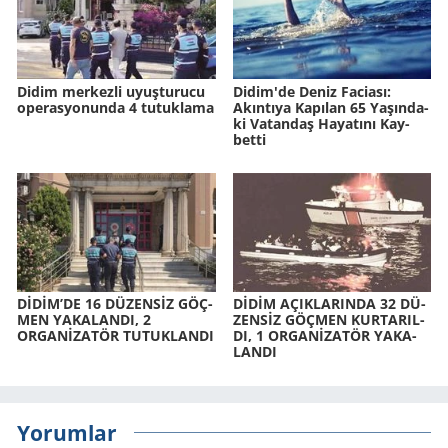
Didim merkezli uyuşturucu
Didim'de Deniz Fa­ci­ası:
operasyonunda 4 tutuklama
Akın­tı­ya Ka­pı­lan 65 Ya­şın­da­
ki Va­tan­daş Ha­ya­tı­nı Kay­
bet­ti
DİDİM’DE 16 DÜ­ZENSİZ GÖÇ­
DİDİM AÇIK­LA­RIN­DA 32 DÜ­
MEN YA­KA­LAN­DI, 2
ZENSİZ GÖÇ­MEN KUR­TA­RIL­
ORGANİZATÖR TU­TUK­LAN­DI
DI, 1 ORGANİZATÖR YA­KA­
LAN­DI
Yorumlar