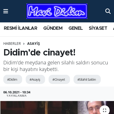
ANTİK YERLER
Nöbetçi Eczaneler
RESMİ İLANLAR
GÜNDEM
GENEL
SİYASET
ASAYİŞ
Hava Durumu
HABERLER
ASAYİŞ
AYDIN
Namaz Vakitleri
Didim’de cinayet!
BİLİM VE TEKNOLOJİ
Trafik Durumu
Didim’de meydana gelen silahlı saldırı sonucu
bir kişi hayatını kaybetti.
ÇEVRE
Süper Lig Puan Durumu ve Fikstür
#Didim
#Asayiş
#Cinayet
#Silahlı Saldırı
EĞİTİM
Tüm Manşetler
06.10.2021 - 10:34
YAYINLANMA
EKONOMİ
Son Dakika Haberleri
GENEL
Haber Arşivi