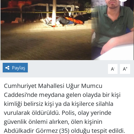
GÜNDEM
HABERDE İNSAN
KÜLTÜR SANAT
MAGAZİN
Paylaş
-
+
A
A
POLİTİKA
Cumhuriyet Mahallesi Uğur Mumcu
RESMİ İLANLAR
Caddesi’nde meydana gelen olayda bir kişi
SAĞLIK
kimliği belirsiz kişi ya da kişilerce silahla
vurularak öldürüldü. Polis, olay yerinde
SİYASET
güvenlik önlemi alırken, ölen kişinin
Abdülkadir Görmez (35) olduğu tespit edildi.
SPOR