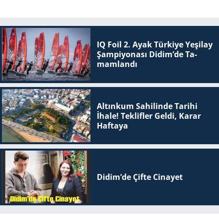
IQ Foil 2. Ayak Tür­ki­ye Ye­şi­lay
Şam­pi­yo­na­sı Didim’de Ta­
mam­lan­dı
Altınkum Sahilinde Tarihi
İhale! Teklifler Geldi, Karar
Haftaya
Didim’de Çifte Ci­na­yet