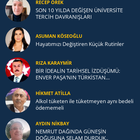
RECEP ÖREK
SON 10 YILDA DEĞİŞEN ÜNİVERSİTE
TERCİH DAVRANIŞLARI
ASUMAN KÖSEOĞLU
Ha­ya­tı­mı­zı De­ğiş­ti­ren Küçük Ru­tin­ler
RIZA KARAYMIR
BİR İDEALİN TARİHSEL İZDÜŞÜMÜ:
ENVER PAŞA’NIN TÜRKİSTAN
MÜCADELESİ VE TÜRK DEVLETLERİ
TEŞKİLATI’NA UZANAN MİRASI
HİKMET ATİLLA
Alkol tü­ke­ten ile tü­ket­me­yen aynı be­de­li
öde­me­me­li
AYDIN NİKBAY
NEMRUT DAĞINDA GÜNEŞİN
DOĞUŞUNA SELAM DURDUK..