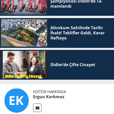
Şam­pi­yo­na­sı Didim’de Ta­
mam­lan­dı
Altınkum Sahilinde Tarihi
İhale! Teklifler Geldi, Karar
Haftaya
Didim’de Çifte Ci­na­yet
EDITÖR HAKKINDA
Ergun Korkmaz