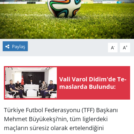
GÜNDEM
HABERDE İNSAN
KÜLTÜR SANAT
Paylaş
-
+
A
A
MAGAZİN
POLİTİKA
Vali Varol Didim'de Te­
mas­lar­da Bu­lun­du:
RESMİ İLANLAR
SAĞLIK
Türkiye Futbol Federasyonu (TFF) Başkanı
SİYASET
Mehmet Büyükekşi’nin, tüm liglerdeki
maçların süresiz olarak ertelendiğini
SPOR