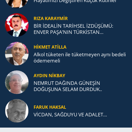
Ha­ya­tı­mı­zı De­ğiş­ti­ren Küçük Ru­tin­ler
RIZA KARAYMIR
BİR İDEALİN TARİHSEL İZDÜŞÜMÜ:
ENVER PAŞA’NIN TÜRKİSTAN
MÜCADELESİ VE TÜRK DEVLETLERİ
TEŞKİLATI’NA UZANAN MİRASI
HİKMET ATİLLA
Alkol tü­ke­ten ile tü­ket­me­yen aynı be­de­li
öde­me­me­li
AYDIN NİKBAY
NEMRUT DAĞINDA GÜNEŞİN
DOĞUŞUNA SELAM DURDUK..
FARUK HAKSAL
VİCDAN, SAĞ­DU­YU VE ADA­LET…