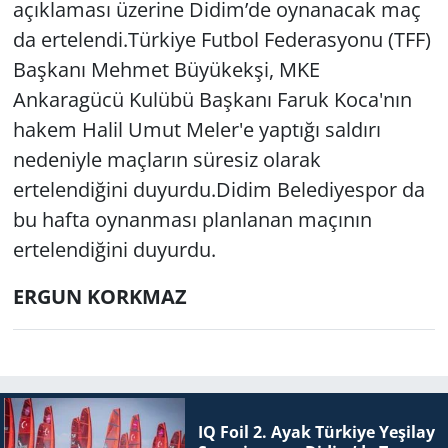
açıklaması üzerine Didim’de oynanacak maç
da ertelendi.Türkiye Futbol Federasyonu (TFF)
Yerel
Başkanı Mehmet Büyükekşi, MKE
Ankaragücü Kulübü Başkanı Faruk Koca'nın
hakem Halil Umut Meler'e yaptığı saldırı
nedeniyle maçların süresiz olarak
ertelendiğini duyurdu.Didim Belediyespor da
bu hafta oynanması planlanan maçının
ertelendiğini duyurdu.
ERGUN KORKMAZ
IQ Foil 2. Ayak Tür­ki­ye Ye­şi­lay