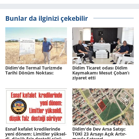
Bunlar da ilginizi çekebilir
Didim'de Ter­mal Tu­rizm­de
Didim Ticaret odası Didim
Ta­ri­hi Dönüm Nok­ta­sı:
Kaymakamı Mesut Çoban’ı
ziyaret etti
Esnaf ke­fa­let kre­di­le­rin­de
Didim'de Dev Arsa Sa­tı­şı:
yeni dönem: Li­mit­ler yük­sel­
TOKİ 23 Ar­sa­yı Açık Ar­tır­
di, düşük faiz des­te­ği sü­rü­
may­la Sa­tı­yor!