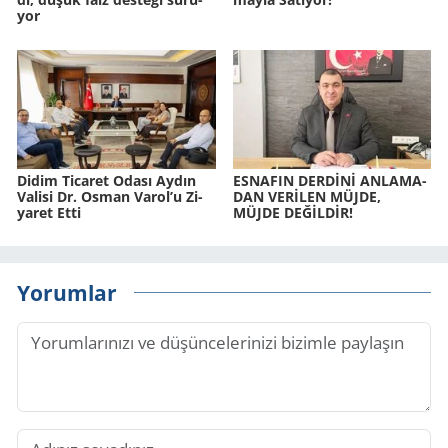
yor
Didim Ti­ca­ret Odası Aydın
ES­NA­FIN DERDİNİ AN­LA­MA­
Va­li­si Dr. Osman Varol’u Zi­
DAN VERİLEN MÜJDE,
ya­ret Etti
MÜJDE DEĞİLDİR!
Yorumlar