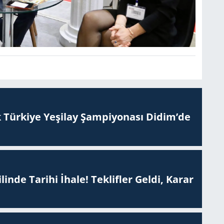
 Tür­ki­ye Ye­şi­lay Şam­pi­yo­na­sı Didim’de
inde Tarihi İhale! Teklifler Geldi, Karar