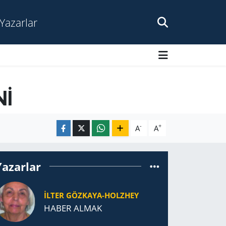
Yazarlar
Nİ
-
+
A
A
Yazarlar
İLTER GÖZKAYA-HOLZHEY
HABER ALMAK