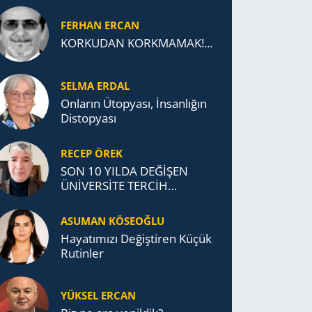
FERHAN ERCAN
KORKUDAN KORKMAMAK!...
SELMA ERDAL
Onların Ütopyası, İnsanlığın
Distopyası
RECEP ÖREK
SON 10 YILDA DEĞİŞEN
ÜNİVERSİTE TERCİH
DAVRANIŞLARI
ASUMAN KÖSEOĞLU
Ha­ya­tı­mı­zı De­ğiş­ti­ren Küçük
Ru­tin­ler
YÜKSEL ERCAN