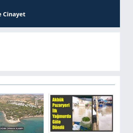
 Ci­na­yet