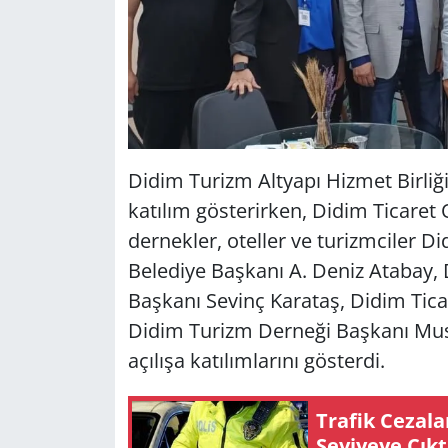
Didim Turizm Altyapı Hizmet Birli
katılım gösterirken, Didim Ticaret 
dernekler, oteller ve turizmciler Did
Belediye Başkanı A. Deniz Atabay, 
Başkanı Sevinç Karataş, Didim Tica
Didim Turizm Derneği Başkanı Must
açılışa katılımlarını gösterdi.
Tra­fik Ce­za­
Se­vi­ye­ye Çıkt