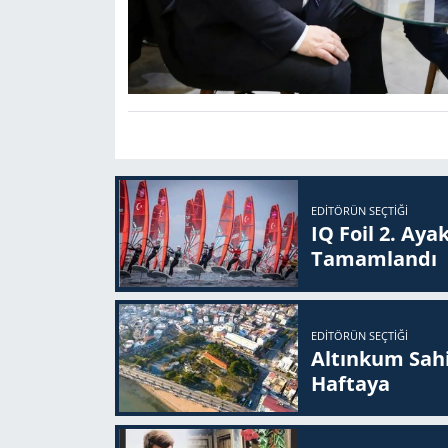
EDITÖRÜN SEÇTIĞI
IQ Foil 2. Ayak
Ta­mam­lan­dı
EDITÖRÜN SEÇTIĞI
Altınkum Sahil
Haftaya