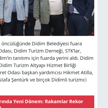
ği öncülüğünde Didim Belediyesi fuara
Odası, Didim Turizm Derneği, STK’lar,
im’in tanıtımı için fuarda yerini aldı. Didim
Didim Turizm Altyapı Hizmet Birliği
ret Odası başkan yardımcısı Hikmet Atilla,
afa Şentürk ve birçok Didimli turizmci
la­rın­da Yeni Dönem: Ra­kam­lar Rekor
ı