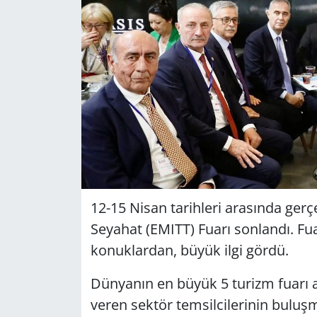
GÜNDEM
HABERDE İNSAN
KÜLTÜR SANAT
MAGAZİN
POLİTİKA
RESMİ İLANLAR
12-15 Nisan tarihleri arasında ger
Seyahat (EMITT) Fuarı sonlandı. F
SAĞLIK
konuklardan, büyük ilgi gördü.
SİYASET
Dünyanın en büyük 5 turizm fuarı 
veren sektör temsilcilerinin buluş
SPOR