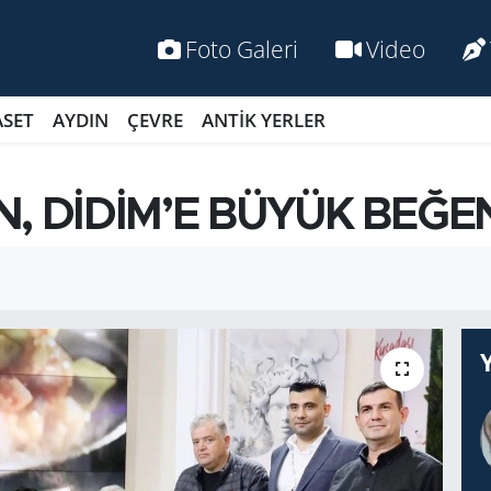
Foto Galeri
Video
ASET
AYDIN
ÇEVRE
ANTİK YERLER
, DİDİM’E BÜYÜK BEĞE