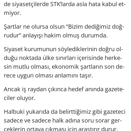
de si­ya­set­çi­ler­de STK’larda asla hata kabul et­
mi­yor.
Şart­lar ne olur­sa olsun “Bizim de­di­ği­miz doğ­
ru­dur” an­la­yı­şı hakim olmuş du­rum­da.
Si­ya­set ku­ru­mu­nun söy­le­dik­le­ri­nin doğru ol­
du­ğu nok­ta­da ülke sı­nır­la­rı içe­ri­sin­de her­ke­
sin mutlu ol­ma­sı, eko­no­mik şart­la­rın son de­
re­ce uygun ol­ma­sı an­la­mı­nı taşır.
Ancak iş ray­dan çı­kın­ca hedef anın­da ga­ze­te­
ci­ler olu­yor.
Hal­bu­ki yu­ka­rı­da da be­lirt­ti­ği­miz gibi ga­ze­te­ci
sa­de­ce ve sa­de­ce halk adına soru sorar ger­
çek­le­rin or­ta­ya çık­ma­sı için araş­tı­rır durur.