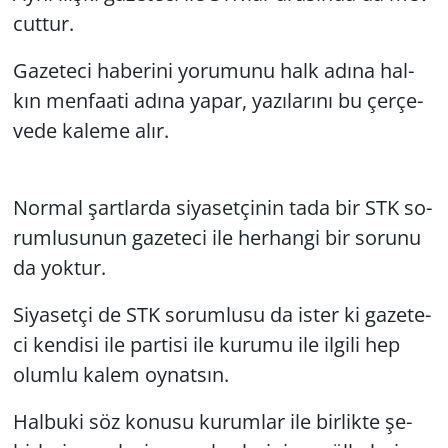
cut­tur.
Yerel
Ga­ze­te­ci ha­be­ri­ni yo­ru­mu­nu halk adına hal­
kın men­fa­ati adına yapar, ya­zı­la­rı­nı bu çer­çe­
ve­de ka­le­me alır.
Nor­mal şart­lar­da si­ya­set­çi­nin tada bir STK so­
rum­lu­su­nun ga­ze­te­ci ile her­han­gi bir so­ru­nu
da yok­tur.
Si­ya­set­çi de STK so­rum­lu­su da ister ki ga­ze­te­
ci ken­di­si ile par­ti­si ile ku­ru­mu ile il­gi­li hep
olum­lu kalem oy­nat­sın.
Hal­bu­ki söz ko­nu­su ku­rum­lar ile bir­lik­te şe­