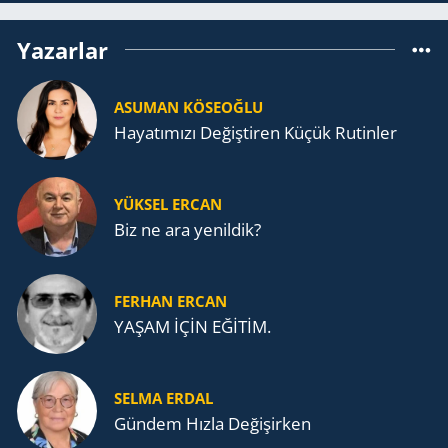
Yazarlar
ASUMAN KÖSEOĞLU
Ha­ya­tı­mı­zı De­ğiş­ti­ren Küçük Ru­tin­ler
YÜKSEL ERCAN
Biz ne ara yenildik?
FERHAN ERCAN
YAŞAM İÇİN EĞİTİM.
SELMA ERDAL
Gündem Hızla Değişirken