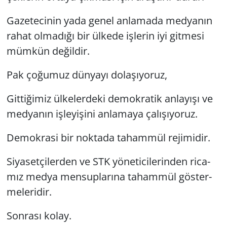
Ga­ze­te­ci­nin yada genel an­la­ma­da med­ya­nın
rahat ol­ma­dı­ğı bir ül­ke­de iş­le­rin iyi git­me­si
müm­kün de­ğil­dir.
Pak ço­ğu­muz dün­ya­yı do­la­şı­yo­ruz,
Git­ti­ği­miz ül­ke­ler­de­ki de­mok­ra­tik an­la­yı­şı ve
med­ya­nın iş­le­yi­şi­ni an­la­ma­ya ça­lı­şı­yo­ruz.
De­mok­ra­si bir nok­ta­da ta­ham­mül re­ji­mi­dir.
Si­ya­set­çi­ler­den ve STK yö­ne­ti­ci­le­rin­den ri­ca­
mız medya men­sup­la­rı­na ta­ham­mül gös­ter­
me­le­ri­dir.
Son­ra­sı kolay.