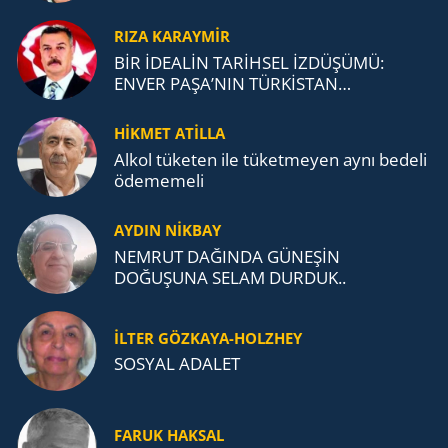
RIZA KARAYMIR
BİR İDEALİN TARİHSEL İZDÜŞÜMÜ:
ENVER PAŞA’NIN TÜRKİSTAN
MÜCADELESİ VE TÜRK DEVLETLERİ
TEŞKİLATI’NA UZANAN MİRASI
HİKMET ATİLLA
Alkol tü­ke­ten ile tü­ket­me­yen aynı be­de­li
öde­me­me­li
AYDIN NİKBAY
NEMRUT DAĞINDA GÜNEŞİN
DOĞUŞUNA SELAM DURDUK..
İLTER GÖZKAYA-HOLZHEY
SOSYAL ADALET
FARUK HAKSAL