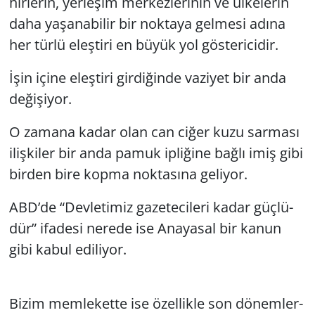
hir­le­rin, yer­le­şim mer­kez­le­ri­nin ve ül­ke­le­rin
daha ya­şa­na­bi­lir bir nok­ta­ya gel­me­si adına
her türlü eleş­ti­ri en büyük yol gös­te­ri­ci­dir.
İşin içine eleş­ti­ri gir­di­ğin­de va­zi­yet bir anda
de­ği­şi­yor.
O za­ma­na kadar olan can ciğer kuzu sar­ma­sı
iliş­ki­ler bir anda pamuk ip­li­ği­ne bağlı imiş gibi
bir­den bire kopma nok­ta­sı­na ge­li­yor.
ABD’de “Dev­le­ti­miz ga­ze­te­ci­le­ri kadar güç­lü­
dür” ifa­de­si ne­re­de ise Ana­ya­sal bir kanun
gibi kabul edi­li­yor.
Bizim mem­le­ket­te ise özel­lik­le son dö­nem­ler­