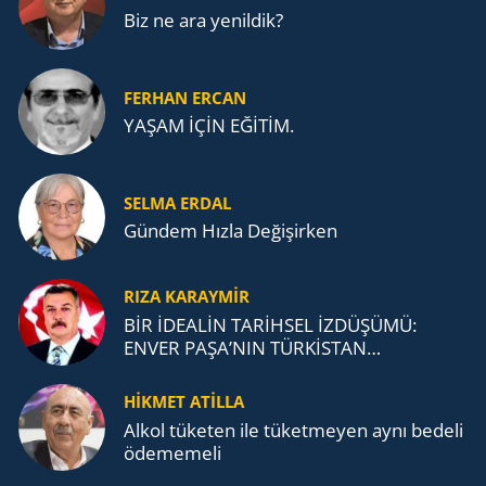
Biz ne ara yenildik?
FERHAN ERCAN
YAŞAM İÇİN EĞİTİM.
SELMA ERDAL
Gündem Hızla Değişirken
RIZA KARAYMIR
BİR İDEALİN TARİHSEL İZDÜŞÜMÜ:
ENVER PAŞA’NIN TÜRKİSTAN
MÜCADELESİ VE TÜRK DEVLETLERİ
TEŞKİLATI’NA UZANAN MİRASI
HİKMET ATİLLA
Alkol tü­ke­ten ile tü­ket­me­yen aynı be­de­li
öde­me­me­li