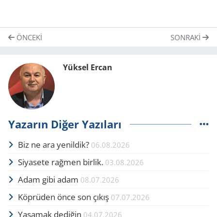
ÖNCEKI
SONRAKI
Yüksel Ercan
Yazarın Diğer Yazıları
Biz ne ara yenildik?
06.08.2026
Siyasete rağmen birlik.
03.08.2026
Adam gibi adam
08.07.2026
Köprüden önce son çıkış
07.07.2026
Yaşamak dediğin
04.07.2026