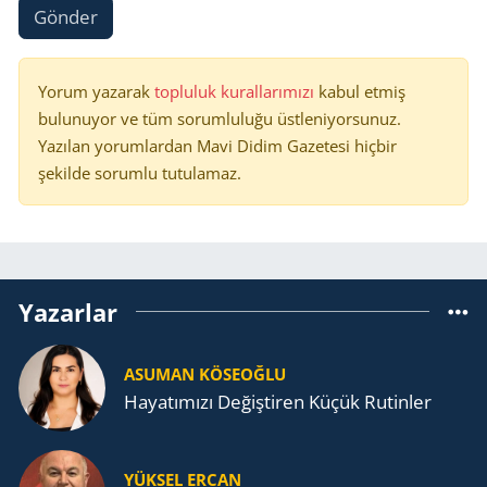
Gönder
Yorum yazarak
topluluk kurallarımızı
kabul etmiş
bulunuyor ve tüm sorumluluğu üstleniyorsunuz.
Yazılan yorumlardan Mavi Didim Gazetesi hiçbir
şekilde sorumlu tutulamaz.
Yazarlar
ASUMAN KÖSEOĞLU
Ha­ya­tı­mı­zı De­ğiş­ti­ren Küçük Ru­tin­ler
YÜKSEL ERCAN