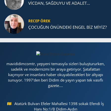
VİCDAN, SAĞ­DU­YU VE ADA­LET…
RECEP ÖREK
ÇOCUĞUN ÖNÜNDEKİ ENGEL BİZ MİYİZ?
mavididimcomtr, yepyeni temasıyla sizleri buluştururken,
sadelik ve modernizmi bir araya getiriyor. Şatafattan
kaçınıyor ve insanlara haber okuyabilecekleri bir altyapı
sunuyor. 1997'den beri Didim de yayın yapan tek vasıflı
gazete....
Atatürk Bulvarı Efeler Mahallesi 1398 sokak Efendi İş
Hanı No:1/B Didim-Aydın