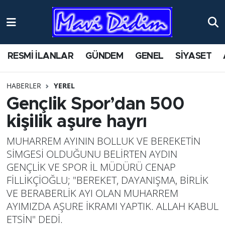
ANTİK YERLER
Nöbetçi Eczaneler
RESMİ İLANLAR
GÜNDEM
GENEL
SİYASET
ASAYİŞ
Hava Durumu
HABERLER
YEREL
AYDIN
Namaz Vakitleri
Gençlik Spor’dan 500
BİLİM VE TEKNOLOJİ
Trafik Durumu
kişilik aşure hayrı
MUHARREM AYININ BOLLUK VE BEREKETİN
ÇEVRE
Süper Lig Puan Durumu ve Fikstür
SİMGESİ OLDUĞUNU BELİRTEN AYDIN
EĞİTİM
Tüm Manşetler
GENÇLİK VE SPOR İL MÜDÜRÜ CENAP
FİLLİKÇİOĞLU; "BEREKET, DAYANIŞMA, BİRLİK
EKONOMİ
Son Dakika Haberleri
VE BERABERLİK AYI OLAN MUHARREM
AYIMIZDA AŞURE İKRAMI YAPTIK. ALLAH KABUL
GENEL
Haber Arşivi
ETSİN" DEDİ.