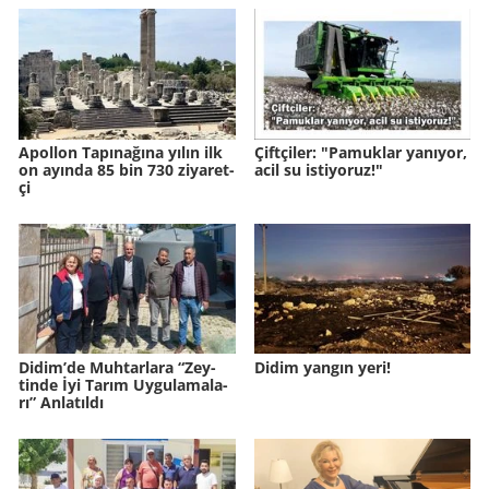
Apol­lon Ta­pı­na­ğına yılın ilk
Çift­çi­ler: "Pa­muk­lar ya­nı­yor,
on ayın­da 85 bin 730 zi­ya­ret­
acil su is­ti­yo­ruz!"
çi
Didim’de Muh­tar­la­ra “Zey­
Didim yangın yeri!
tin­de İyi Tarım Uy­gu­la­ma­la­
rı” An­la­tıl­dı