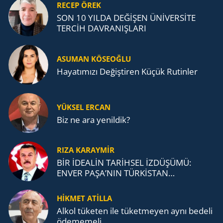
RECEP ÖREK
SON 10 YILDA DEĞİŞEN ÜNİVERSİTE
TERCİH DAVRANIŞLARI
ASUMAN KÖSEOĞLU
Ha­ya­tı­mı­zı De­ğiş­ti­ren Küçük Ru­tin­ler
YÜKSEL ERCAN
Biz ne ara yenildik?
RIZA KARAYMIR
BİR İDEALİN TARİHSEL İZDÜŞÜMÜ:
ENVER PAŞA’NIN TÜRKİSTAN
MÜCADELESİ VE TÜRK DEVLETLERİ
TEŞKİLATI’NA UZANAN MİRASI
HİKMET ATİLLA
Alkol tü­ke­ten ile tü­ket­me­yen aynı be­de­li
öde­me­me­li