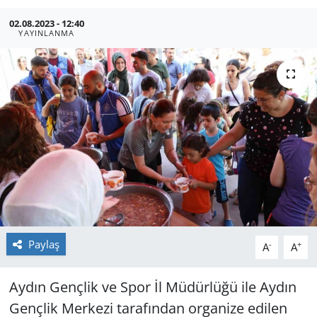
GÜNDEM
02.08.2023 - 12:40
YAYINLANMA
HABERDE İNSAN
KÜLTÜR SANAT
MAGAZİN
POLİTİKA
RESMİ İLANLAR
SAĞLIK
Paylaş
-
+
A
A
SİYASET
Aydın Gençlik ve Spor İl Müdürlüğü ile Aydın
Gençlik Merkezi tarafından organize edilen
SPOR