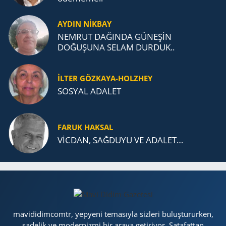
AYDIN NİKBAY
NEMRUT DAĞINDA GÜNEŞİN
DOĞUŞUNA SELAM DURDUK..
İLTER GÖZKAYA-HOLZHEY
SOSYAL ADALET
FARUK HAKSAL
VİCDAN, SAĞ­DU­YU VE ADA­LET…
mavididimcomtr, yepyeni temasıyla sizleri buluştururken,
sadelik ve modernizmi bir araya getiriyor. Şatafattan