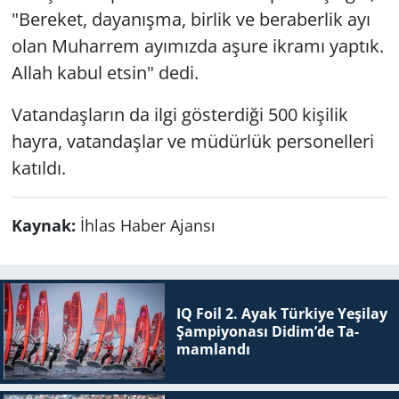
"Bereket, dayanışma, birlik ve beraberlik ayı
olan Muharrem ayımızda aşure ikramı yaptık.
Allah kabul etsin" dedi.
Vatandaşların da ilgi gösterdiği 500 kişilik
hayra, vatandaşlar ve müdürlük personelleri
katıldı.
Kaynak:
İhlas Haber Ajansı
IQ Foil 2. Ayak Tür­ki­ye Ye­şi­lay
Şam­pi­yo­na­sı Didim’de Ta­
mam­lan­dı