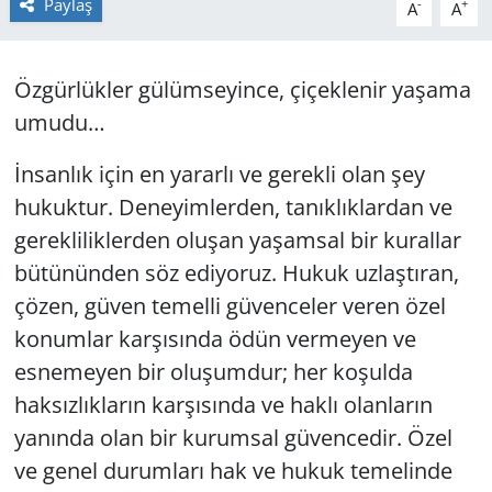
Paylaş
-
+
A
A
GÜNDEM
Özgürlükler gülümseyince, çiçeklenir yaşama
HABERDE İNSAN
umudu…
KÜLTÜR SANAT
İnsanlık için en yararlı ve gerekli olan şey
hukuktur. Deneyimlerden, tanıklıklardan ve
MAGAZİN
gerekliliklerden oluşan yaşamsal bir kurallar
POLİTİKA
bütününden söz ediyoruz. Hukuk uzlaştıran,
çözen, güven temelli güvenceler veren özel
RESMİ İLANLAR
konumlar karşısında ödün vermeyen ve
esnemeyen bir oluşumdur; her koşulda
SAĞLIK
haksızlıkların karşısında ve haklı olanların
SİYASET
yanında olan bir kurumsal güvencedir. Özel
ve genel durumları hak ve hukuk temelinde
SPOR