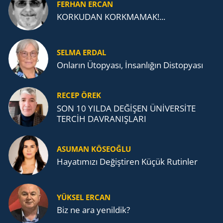
FERHAN ERCAN
KORKUDAN KORKMAMAK!...
SELMA ERDAL
Onların Ütopyası, İnsanlığın Distopyası
RECEP ÖREK
SON 10 YILDA DEĞİŞEN ÜNİVERSİTE
TERCİH DAVRANIŞLARI
ASUMAN KÖSEOĞLU
Ha­ya­tı­mı­zı De­ğiş­ti­ren Küçük Ru­tin­ler
YÜKSEL ERCAN
Biz ne ara yenildik?