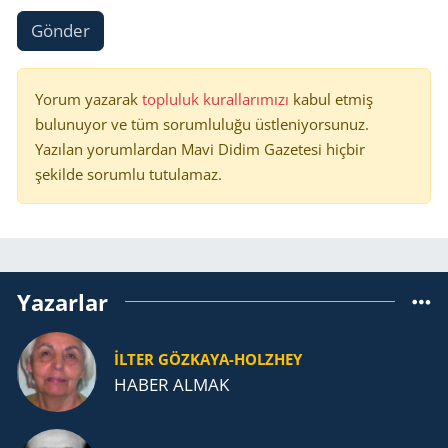
Gönder
Yorum yazarak
topluluk kurallarımızı
kabul etmiş
bulunuyor ve tüm sorumluluğu üstleniyorsunuz.
Yazılan yorumlardan Mavi Didim Gazetesi hiçbir
şekilde sorumlu tutulamaz.
Yazarlar
İLTER GÖZKAYA-HOLZHEY
HABER ALMAK