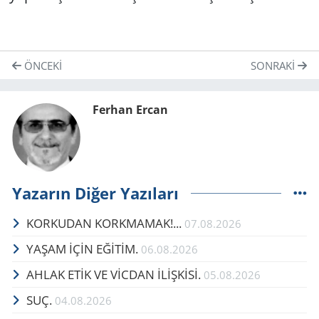
ÖNCEKI
SONRAKI
Ferhan Ercan
Yazarın Diğer Yazıları
KORKUDAN KORKMAMAK!...
07.08.2026
YAŞAM İÇİN EĞİTİM.
06.08.2026
AHLAK ETİK VE VİCDAN İLİŞKİSİ.
05.08.2026
SUÇ.
04.08.2026