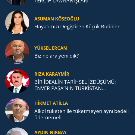
TERCİH DAVRANIŞLARI
ASUMAN KÖSEOĞLU
Ha­ya­tı­mı­zı De­ğiş­ti­ren Küçük Ru­tin­ler
YÜKSEL ERCAN
Biz ne ara yenildik?
RIZA KARAYMIR
BİR İDEALİN TARİHSEL İZDÜŞÜMÜ:
ENVER PAŞA’NIN TÜRKİSTAN
MÜCADELESİ VE TÜRK DEVLETLERİ
TEŞKİLATI’NA UZANAN MİRASI
HİKMET ATİLLA
Alkol tü­ke­ten ile tü­ket­me­yen aynı be­de­li
öde­me­me­li
AYDIN NİKBAY