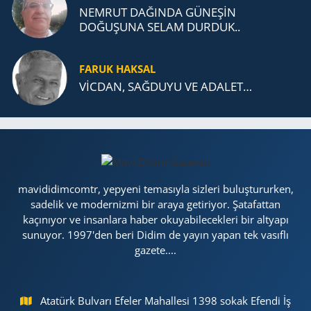
NEMRUT DAĞINDA GÜNEŞİN
DOĞUŞUNA SELAM DURDUK..
FARUK HAKSAL
VİCDAN, SAĞ­DU­YU VE ADA­LET…
mavididimcomtr, yepyeni temasıyla sizleri buluştururken,
sadelik ve modernizmi bir araya getiriyor. Şatafattan
kaçınıyor ve insanlara haber okuyabilecekleri bir altyapı
sunuyor. 1997'den beri Didim de yayın yapan tek vasıflı
gazete....
Atatürk Bulvarı Efeler Mahallesi 1398 sokak Efendi İş