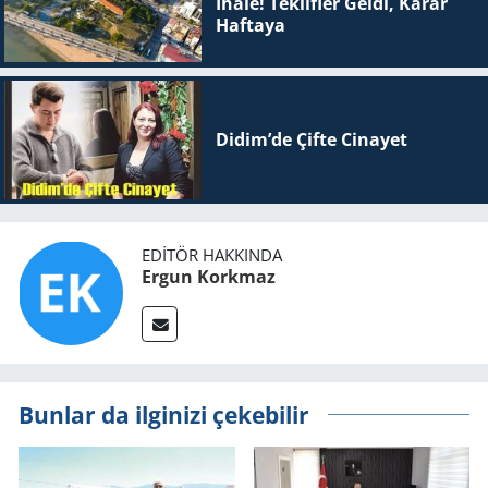
İhale! Teklifler Geldi, Karar
Haftaya
Didim’de Çifte Ci­na­yet
EDITÖR HAKKINDA
Ergun Korkmaz
Bunlar da ilginizi çekebilir