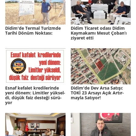
Didim'de Ter­mal Tu­rizm­de
Didim Ticaret odası Didim
Ta­ri­hi Dönüm Nok­ta­sı:
Kaymakamı Mesut Çoban’ı
ziyaret etti
Esnaf ke­fa­let kre­di­le­rin­de
Didim'de Dev Arsa Sa­tı­şı:
yeni dönem: Li­mit­ler yük­sel­
TOKİ 23 Ar­sa­yı Açık Ar­tır­
di, düşük faiz des­te­ği sü­rü­
may­la Sa­tı­yor!
yor