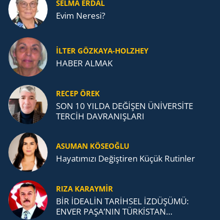
SELMA ERDAL
Evim Neresi?
İLTER GÖZKAYA-HOLZHEY
HABER ALMAK
RECEP ÖREK
SON 10 YILDA DEĞİŞEN ÜNİVERSİTE
TERCİH DAVRANIŞLARI
ASUMAN KÖSEOĞLU
Ha­ya­tı­mı­zı De­ğiş­ti­ren Küçük Ru­tin­ler
RIZA KARAYMIR
BİR İDEALİN TARİHSEL İZDÜŞÜMÜ:
ENVER PAŞA’NIN TÜRKİSTAN