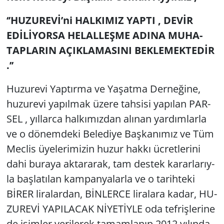
‘’HU­ZU­REVİ’ni HAL­KI­MIZ YAPTI , DEVİR
EDİLİYORSA HE­LAL­LEŞ­ME ADINA MU­HA­
TAP­LA­RIN AÇIK­LA­MA­SI­NI BEK­LE­MEK­TEDİR
.’’
Hu­zu­re­vi Yap­tır­ma ve Ya­şat­ma Der­ne­ği­ne,
hu­zu­re­vi ya­pıl­mak üzere tah­si­si ya­pı­lan PAR­
SEL , yıl­lar­ca hal­kı­mız­dan alı­nan yar­dım­lar­la
ve o dö­nem­de­ki Be­le­di­ye Baş­ka­nı­mız ve Tüm
Mec­lis üye­le­ri­mi­zin huzur hakkı üc­ret­le­ri­ni
dahi bu­ra­ya ak­ta­ra­rak, tam des­tek ka­rar­la­rıy­
la baş­la­tı­lan kam­pan­ya­lar­la ve o ta­rih­te­ki
BİRER li­ra­lar­dan, BİNLER­CE li­ra­la­ra kadar, HU­
ZU­REVİ YA­PI­LA­CAK NİYETİYLE oda tef­riş­le­ri­ne
de isim­ler ve­ri­le­rek ta­mam­la­nıp 2012 yı­lın­da