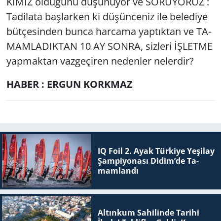
KI­MIZ ol­du­ğu­nu dü­şü­nü­yor ve SO­RU­YO­RUZ :
Ta­di­la­ta baş­lar­ken ki dü­şün­ce­niz ile be­le­di­ye
büt­çe­sin­den bunca har­ca­ma yap­tık­tan ve TA­
MAM­LA­DIK­TAN 10 AY SONRA, siz­le­ri İŞLET­ME
yap­mak­tan vaz­ge­çi­ren ne­den­ler ne­ler­dir?
HABER : ERGUN KORKMAZ
IQ Foil 2. Ayak Tür­ki­ye Ye­şi­lay
Şam­pi­yo­na­sı Didim’de Ta­
mam­lan­dı
Altınkum Sahilinde Tarihi