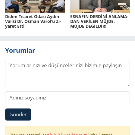
Didim Ti­ca­ret Odası Aydın
ES­NA­FIN DERDİNİ AN­LA­MA­
Va­li­si Dr. Osman Varol’u Zi­
DAN VERİLEN MÜJDE,
ya­ret Etti
MÜJDE DEĞİLDİR!
Yorumlar
Gönder
Yorum yazarak
topluluk kurallarımızı
kabul etmiş