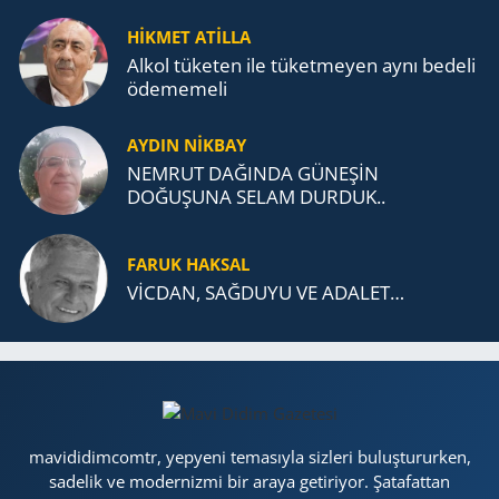
MÜCADELESİ VE TÜRK DEVLETLERİ
TEŞKİLATI’NA UZANAN MİRASI
HİKMET ATİLLA
Alkol tü­ke­ten ile tü­ket­me­yen aynı be­de­li
öde­me­me­li
AYDIN NİKBAY
NEMRUT DAĞINDA GÜNEŞİN
DOĞUŞUNA SELAM DURDUK..
FARUK HAKSAL
VİCDAN, SAĞ­DU­YU VE ADA­LET…
mavididimcomtr, yepyeni temasıyla sizleri buluştururken,
sadelik ve modernizmi bir araya getiriyor. Şatafattan