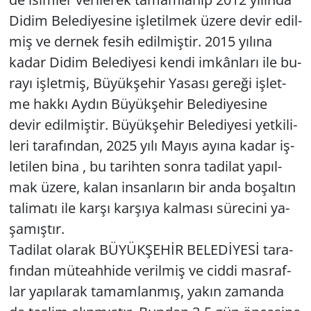
Didim Be­le­di­ye­si­ne iş­le­til­mek üzere devir edil­
miş ve der­nek fesih edil­miş­tir. 2015 yı­lı­na
kadar Didim Be­le­di­ye­si kendi im­kân­la­rı ile bu­
ra­yı iş­let­miş, Bü­yük­şe­hir Ya­sa­sı ge­re­ği iş­let­
me hakkı Aydın Bü­yük­şe­hir Be­le­di­ye­si­ne
devir edil­miş­tir. Bü­yük­şe­hir Be­le­di­ye­si yet­ki­li­
le­ri ta­ra­fın­dan, 2025 yılı Mayıs ayına kadar iş­
le­ti­len bina , bu ta­rih­ten sonra ta­di­lat ya­pıl­
mak üzere, kalan in­san­la­rın bir anda bo­şal­tın
ta­li­ma­tı ile karşı kar­şı­ya kal­ma­sı sü­re­ci­ni ya­
şa­mış­tır.
Ta­di­lat ola­rak BÜ­YÜK­ŞEHİR BELEDİYESİ ta­ra­
fın­dan mü­te­ah­hi­de ve­ril­miş ve ciddi mas­raf­
lar ya­pı­la­rak ta­mam­lan­mış, yakın za­man­da