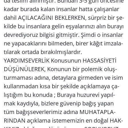
da tes­lim alın­mış­tır. Bun­dan 3-5 gün ön­ce­si­ne
kadar bu­ra­da kalan in­san­lar hatta ça­lı­şan­lar
dahil AÇI­LA­CA­ĞI­NI BEK­LER­KEN, sürp­riz bir şe­
kil­de bu in­san­la­ra gelin eş­ya­la­rı­nı­zı alın bu­ra­yı
dev­re­di­yo­ruz bil­gi­si git­miş­tir. Şimdi o in­san­lar
ne ya­pa­cak­la­rı­nı bil­me­den, birer kâğıt im­za­la­
tı­la­rak or­ta­da bı­ra­kıl­mış­lar­dır.
YAR­DIM­SE­VERLİK Ko­nu­su­nun HAS­SASİYETİ
DÜ­ŞÜ­NÜ­LE­REK, Ko­nu­nun bir po­le­mik oluş­
tur­ma­ma­sı adına, de­tay­la­ra gir­me­den ve isim
kul­lan­ma­dan kısa bir şe­kil­de açık­la­ma­ya ça­
lış­tı­ğım bu ko­nu­da ; Bu­ra­ya hu­zu­re­vi ya­pıl­
mak kay­dıy­la, biz­le­re gü­ve­nip bağış yapan
tüm ba­ğış­se­ver­le­ri­miz adına MU­HA­TAP­LA­
RIN­DAN açık­la­ma is­te­me­mi­zin en doğal HAK­