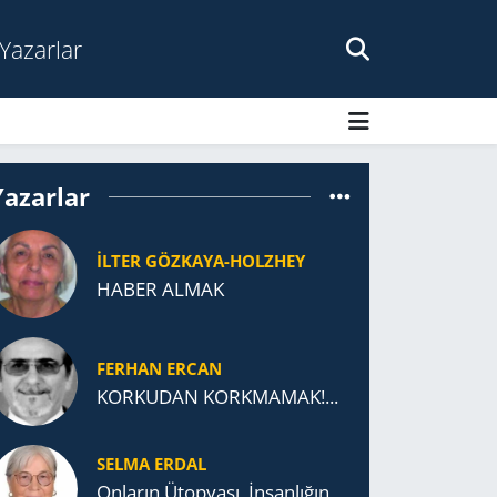
Yazarlar
Yazarlar
İLTER GÖZKAYA-HOLZHEY
HABER ALMAK
FERHAN ERCAN
KORKUDAN KORKMAMAK!...
SELMA ERDAL
Onların Ütopyası, İnsanlığın