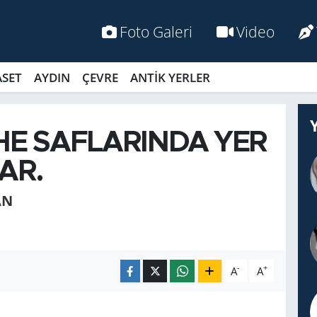
Foto Galeri
Video
ASET
AYDIN
ÇEVRE
ANTİK YERLER
HE SAFLARINDA YER
AR.
AN
-
+
A
A