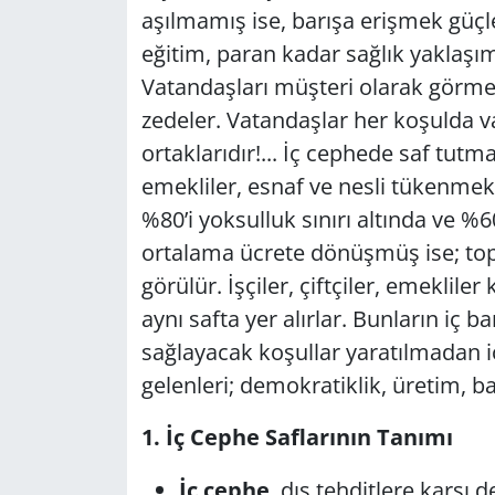
aşılmamış ise, barışa erişmek güçl
Yerel
eğitim, paran kadar sağlık yaklaşımı 
Vatandaşları müşteri olarak görme
zedeler. Vatandaşlar her koşulda va
ortaklarıdır!... İç cephede saf tutma
emekliler, esnaf ve nesli tükenmek
%80’i yoksulluk sınırı altında ve %60
ortalama ücrete dönüşmüş ise; top
görülür. İşçiler, çiftçiler, emekliler 
aynı safta yer alırlar. Bunların iç b
sağlayacak koşullar yaratılmadan i
gelenleri; demokratiklik, üretim, bağ
1. İç Cephe Saflarının Tanımı
İç cephe
, dış tehditlere karşı d