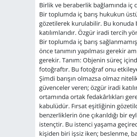
Birlik ve beraberlik bağlamında iç
GÜNDEM
Bir toplumda iç barış hukukun üst
gözetilerek kurulabilir. Bu konuda be
HABERDE İNSAN
katılımlarıdır. Özgür iradi tercih yö
Bir toplumda iç barış sağlanmamış
KÜLTÜR SANAT
önce tanımın yapılması gerekir am
MAGAZİN
gerekir. Tanım: Objenin süreç içinde
fotoğraftır. Bu fotoğraf onu etkiley
POLİTİKA
Şimdi barışın olmazsa olmaz niteli
güvenceler veren; özgür iradi katılı
RESMİ İLANLAR
ortamında ortak fedakârlıkları ger
SAĞLIK
kabulüdür. Fırsat eşitliğinin gözetil
benzerliklerin öne çıkarıldığı bir eyl
SİYASET
istençtir. Bu istenci yaşama geçirec
kişiden biri işsiz iken; beslenme,
SPOR