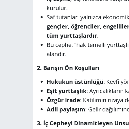
kurulur.
Saf tutanlar, yalnızca ekonomik
gençler, öğrenciler, engellil
tüm yurttaşlardır
.
Bu cephe, “hak temelli yurttaşl
alandır.
2. Barışın Ön Koşulları
Hukukun üstünlüğü
: Keyfi y
Eşit yurttaşlık
: Ayrıcalıkların 
Özgür irade
: Katılımın rızaya d
Adil paylaşım
: Gelir dağılımın
3. İç Cepheyi Dinamitleyen Unsu