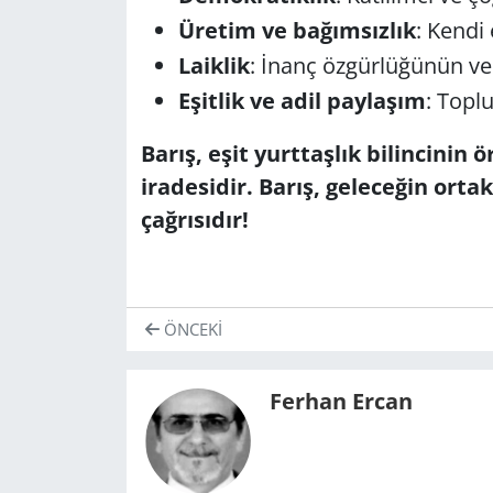
Üretim ve bağımsızlık
: Kendi
Laiklik
: İnanç özgürlüğünün ve 
Eşitlik ve adil paylaşım
: Topl
Barış, eşit yurttaşlık bilincinin ö
iradesidir.
Barış, geleceğin ortak
çağrısıdır!
ÖNCEKI
Ferhan Ercan