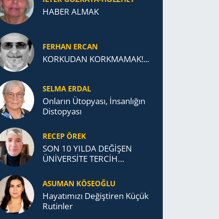
HABER ALMAK
FERHAN ERCAN
KORKUDAN KORKMAMAK!...
SELMA ERDAL
Onların Ütopyası, İnsanlığın
Distopyası
RECEP ÖREK
SON 10 YILDA DEĞİŞEN
ÜNİVERSİTE TERCİH
DAVRANIŞLARI
ASUMAN KÖSEOĞLU
Ha­ya­tı­mı­zı De­ğiş­ti­ren Küçük
Ru­tin­ler