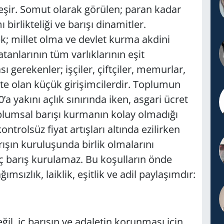
eşir. Somut olarak görülen; paran kadar
birlikteliği ve barışı dinamitler.
k; millet olma ve devlet kurma akdini
tanlarının tüm varlıklarının eşit
sı gerekenler; işçiler, çiftçiler, memurlar,
te olan küçük girişimcilerdir. Toplumun
’a yakını açlık sınırında iken, asgari ücret
lumsal barışı kurmanın kolay olmadığı
kontrolsüz fiyat artışları altında ezilirken
arışın kuruluşunda birlik olmalarını
ç barış kurulamaz. Bu koşulların önde
ımsızlık, laiklik, eşitlik ve adil paylaşımdır:
eğil, iç barışın ve adaletin korunması için