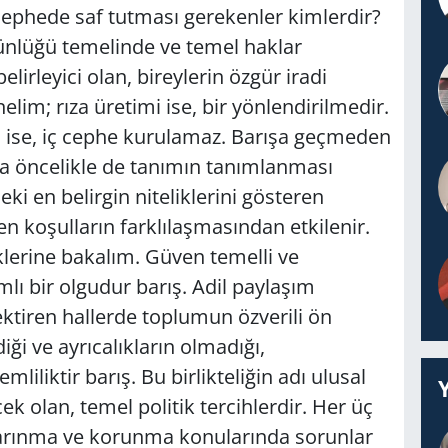
 cephede saf tutması gerekenler kimlerdir?
ünlüğü temelinde ve temel haklar
lirleyici olan, bireylerin özgür iradi
nelim; rıza üretimi ise, bir yönlendirilmedir.
 ise, iç cephe kurulamaz. Barışa geçmeden
a öncelikle de tanımın tanımlanması
ki en belirgin niteliklerini gösteren
en koşulların farklılaşmasından etkilenir.
klerine bakalım. Güven temelli ve
mlı bir olgudur barış. Adil paylaşım
ektiren hallerde toplumun özverili ön
diği ve ayrıcalıkların olmadığı,
emliliktir barış. Bu birlikteliğin adı ulusal
ek olan, temel politik tercihlerdir. Her üç
 barınma ve korunma konularında sorunlar