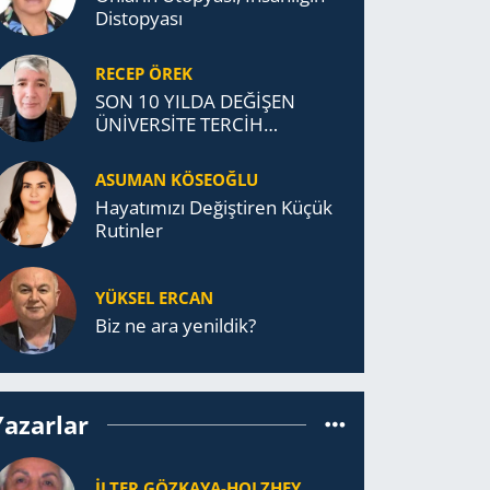
Distopyası
RECEP ÖREK
SON 10 YILDA DEĞİŞEN
ÜNİVERSİTE TERCİH
DAVRANIŞLARI
ASUMAN KÖSEOĞLU
Ha­ya­tı­mı­zı De­ğiş­ti­ren Küçük
Ru­tin­ler
YÜKSEL ERCAN
Biz ne ara yenildik?
Yazarlar
İLTER GÖZKAYA-HOLZHEY