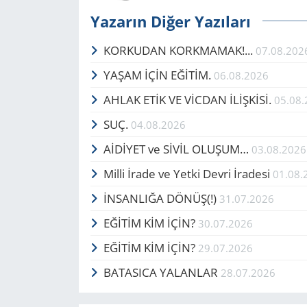
Yazarın Diğer Yazıları
KORKUDAN KORKMAMAK!...
07.08.202
YAŞAM İÇİN EĞİTİM.
06.08.2026
AHLAK ETİK VE VİCDAN İLİŞKİSİ.
05.08
SUÇ.
04.08.2026
AİDİYET ve SİVİL OLUŞUM…
03.08.2026
Milli İrade ve Yetki Devri İradesi
01.08.
İNSANLIĞA DÖNÜŞ(!)
31.07.2026
EĞİTİM KİM İÇİN?
30.07.2026
EĞİTİM KİM İÇİN?
29.07.2026
BATASICA YALANLAR
28.07.2026