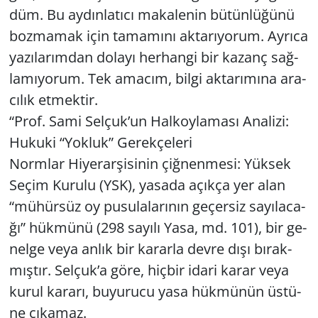
düm. Bu ay­dın­la­tı­cı ma­ka­le­nin bü­tün­lü­ğü­nü
boz­ma­mak için ta­ma­mı­nı ak­ta­rı­yo­rum. Ay­rı­ca
ya­zı­la­rım­dan do­la­yı her­han­gi bir ka­zanç sağ­
la­mı­yo­rum. Tek ama­cım, bilgi ak­ta­rı­mı­na ara­
cı­lık et­mek­tir.
“Prof. Sami Sel­çuk’un Hal­koy­la­ma­sı Ana­li­zi:
Hu­ku­ki “Yok­luk” Ge­rek­çe­le­ri
Norm­lar Hi­ye­rar­şi­si­nin çiğ­nen­me­si: Yük­sek
Seçim Ku­ru­lu (YSK), ya­sa­da açık­ça yer alan
“mü­hür­süz oy pu­su­la­la­rı­nın ge­çer­siz sa­yı­la­ca­
ğı” hük­mü­nü (298 sa­yı­lı Yasa, md. 101), bir ge­
nel­ge veya anlık bir ka­rar­la devre dışı bı­rak­
mış­tır. Sel­çuk’a göre, hiç­bir idari karar veya
kurul ka­ra­rı, bu­yu­ru­cu yasa hük­mü­nün üs­tü­
ne çı­ka­maz.