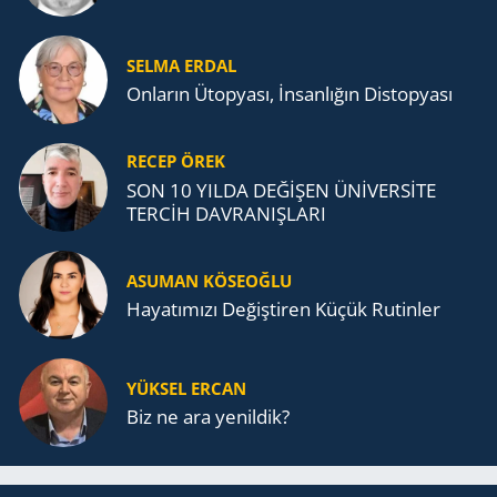
SELMA ERDAL
Onların Ütopyası, İnsanlığın Distopyası
RECEP ÖREK
SON 10 YILDA DEĞİŞEN ÜNİVERSİTE
TERCİH DAVRANIŞLARI
ASUMAN KÖSEOĞLU
Ha­ya­tı­mı­zı De­ğiş­ti­ren Küçük Ru­tin­ler
YÜKSEL ERCAN
Biz ne ara yenildik?