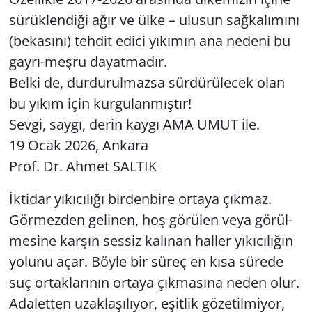
sü­rük­len­di­ği ağır ve ülke – ulu­sun sağ­ka­lı­mı­nı
(be­ka­sı­nı) teh­dit edici yı­kı­mın ana ne­de­ni bu
gay­rı-meş­ru da­yat­ma­dır.
Belki de, dur­du­rul­maz­sa sür­dü­rü­lecek olan
bu yıkım için kur­gu­lan­mış­tır!
Sevgi, saygı, derin kaygı AMA UMUT ile.
19 Ocak 2026, An­ka­ra
Prof. Dr. Ahmet SAL­TIK
İkti­dar yı­kı­cı­lı­ğı bir­den­bi­re or­ta­ya çık­maz.
Gör­mez­den ge­li­nen, hoş gö­rü­len veya gö­rül­
me­si­ne kar­şın ses­siz ka­lı­nan hal­ler yı­kı­cı­lı­ğın
yo­lu­nu açar. Böyle bir süreç en kısa sü­re­de
suç or­tak­la­rı­nın or­ta­ya çık­ma­sı­na neden olur.
Ada­let­ten uzak­la­şı­lı­yor, eşit­lik gö­ze­til­mi­yor,