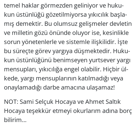
temel hak­lar gör­mez­den ge­li­ni­yor ve hu­ku­
kun üs­tün­lü­ğü gö­ze­til­mi­yor­sa yı­kı­cı­lık baş­la­
mış de­mek­tir. Bu olum­suz ge­liş­me­ler dev­le­tin
ve mil­le­tin gözü önün­de olu­yor ise, ke­sin­lik­le
sorun yö­ne­ten­ler­le ve sis­tem­le iliş­ki­li­dir. İşte
bu sü­reç­te görev yar­gı­ya düş­mek­te­dir. Hu­ku­
kun üs­tün­lü­ğü­nü be­nim­se­yen yurt­se­ver yargı
men­sup­la­rı, yı­kı­cı­lı­ğa engel ola­bi­lir. Hiç­bir ül­
ke­de, yargı men­sup­la­rı­nın ka­tıl­ma­dı­ğı veya
onay­la­ma­dı­ğı darbe ama­cı­na ula­şa­maz!
NOT: Sami Sel­çuk Ho­ca­ya ve Ahmet Sal­tık
Ho­ca­ya te­şek­kür et­me­yi okur­la­rım adına borç
bi­li­rim…