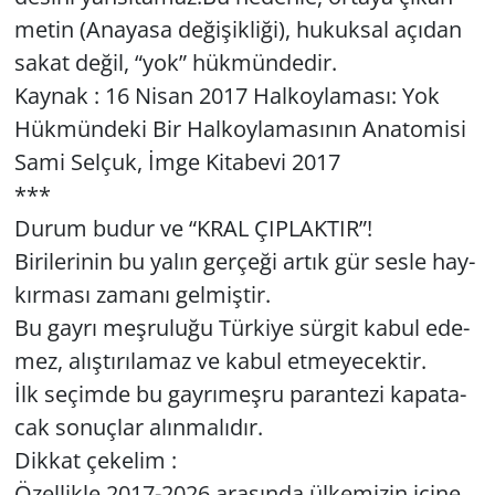
metin (Ana­ya­sa de­ği­şik­li­ği), hu­kuk­sal açı­dan
sakat değil, “yok” hük­mün­de­dir.
Kay­nak : 16 Nisan 2017 Hal­koy­la­ma­sı: Yok
Hük­mün­de­ki Bir Hal­koy­la­ma­sı­nın Ana­to­mi­si
Sami Sel­çuk, İmge Ki­ta­be­vi 2017
***
Durum budur ve “KRAL ÇIP­LAK­TIR”!
Bi­ri­le­ri­nin bu yalın ger­çe­ği artık gür sesle hay­
kır­ma­sı za­ma­nı gel­miş­tir.
Bu gayrı meş­ru­lu­ğu Tür­ki­ye sür­git kabul ede­
mez, alış­tı­rı­la­maz ve kabul et­me­ye­cek­tir.
İlk se­çim­de bu gay­rı­meş­ru pa­ran­te­zi ka­pa­ta­
cak so­nuç­lar alın­ma­lı­dır.
Dik­kat çe­ke­lim :
Özel­lik­le 2017-2026 ara­sın­da ül­ke­mi­zin içine