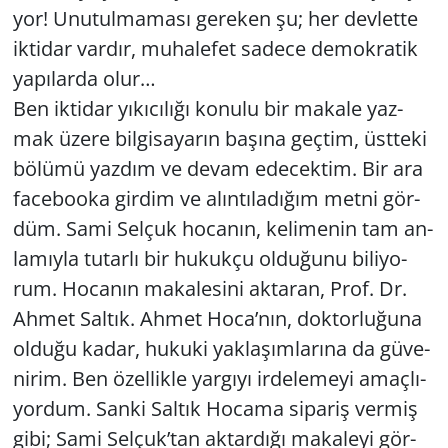
yor! Unu­tul­ma­ma­sı ge­re­ken şu; her dev­let­te
ik­ti­dar var­dır, mu­ha­le­fet sa­de­ce de­mok­ra­tik
Yerel
ya­pı­lar­da olur…
Ben ik­ti­dar yı­kı­cı­lı­ğı ko­nu­lu bir ma­ka­le yaz­
mak üzere bil­gi­sa­ya­rın ba­şı­na geç­tim, üst­te­ki
bö­lü­mü yaz­dım ve devam ede­cek­tim. Bir ara
fa­ce­bo­oka gir­dim ve alın­tı­la­dı­ğım metni gör­
düm. Sami Sel­çuk ho­ca­nın, ke­li­me­nin tam an­
la­mıy­la tu­tar­lı bir hu­kuk­çu ol­du­ğu­nu bi­li­yo­
rum. Ho­ca­nın ma­ka­le­si­ni ak­ta­ran, Prof. Dr.
Ahmet Sal­tık. Ahmet Hoca’nın, dok­tor­lu­ğu­na
ol­du­ğu kadar, hu­ku­ki yak­la­şım­la­rı­na da gü­ve­
ni­rim. Ben özel­lik­le yar­gı­yı ir­de­le­me­yi amaç­lı­
yor­dum. Sanki Sal­tık Ho­ca­ma si­pa­riş ver­miş
gibi; Sami Sel­çuk’tan ak­tar­dı­ğı ma­ka­le­yi gör­