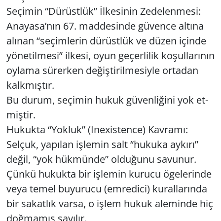
Se­çi­min “Dü­rüst­lük” İlke­si­nin Ze­de­len­me­si:
Ana­ya­sa’nın 67. mad­de­sin­de gü­ven­ce al­tı­na
alı­nan “se­çim­le­rin dü­rüst­lük ve düzen için­de
yö­ne­til­me­si” il­ke­si, oyun ge­çer­li­lik ko­şul­la­rı­nın
oy­la­ma sü­rer­ken de­ğiş­ti­ril­me­siy­le or­ta­dan
kalk­mış­tır.
Bu durum, se­çi­min hukuk gü­ven­li­ği­ni yok et­
miş­tir.
Hu­kuk­ta “Yok­luk” (Ine­xis­ten­ce) Kav­ra­mı:
Sel­çuk, ya­pı­lan iş­le­min salt “hu­ku­ka ay­kı­rı”
değil, “yok hük­mün­de” ol­du­ğu­nu sa­vu­nur.
Çünkü hu­kuk­ta bir iş­le­min ku­ru­cu öge­le­rin­de
veya temel bu­yu­ru­cu (em­re­di­ci) ku­ral­la­rın­da
bir sa­kat­lık varsa, o işlem hukuk ale­min­de hiç
doğ­ma­mış sa­yı­lır.