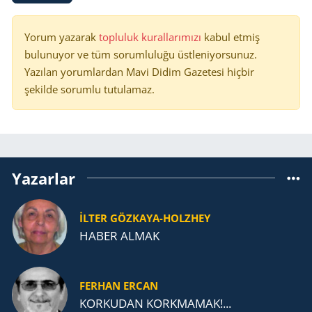
Yorum yazarak
topluluk kurallarımızı
kabul etmiş
bulunuyor ve tüm sorumluluğu üstleniyorsunuz.
Yazılan yorumlardan Mavi Didim Gazetesi hiçbir
şekilde sorumlu tutulamaz.
Yazarlar
İLTER GÖZKAYA-HOLZHEY
HABER ALMAK
FERHAN ERCAN
KORKUDAN KORKMAMAK!...