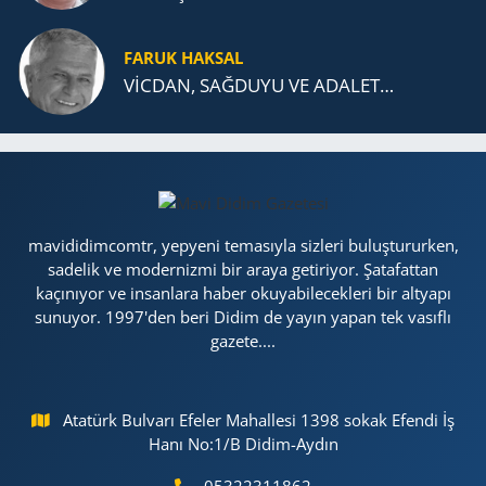
FARUK HAKSAL
VİCDAN, SAĞ­DU­YU VE ADA­LET…
mavididimcomtr, yepyeni temasıyla sizleri buluştururken,
sadelik ve modernizmi bir araya getiriyor. Şatafattan
kaçınıyor ve insanlara haber okuyabilecekleri bir altyapı
sunuyor. 1997'den beri Didim de yayın yapan tek vasıflı
gazete....
Atatürk Bulvarı Efeler Mahallesi 1398 sokak Efendi İş
Hanı No:1/B Didim-Aydın