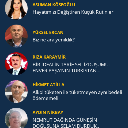
ASUMAN KÖSEOĞLU
Ha­ya­tı­mı­zı De­ğiş­ti­ren Küçük Ru­tin­ler
YÜKSEL ERCAN
Biz ne ara yenildik?
RIZA KARAYMIR
BİR İDEALİN TARİHSEL İZDÜŞÜMÜ:
ENVER PAŞA’NIN TÜRKİSTAN
MÜCADELESİ VE TÜRK DEVLETLERİ
TEŞKİLATI’NA UZANAN MİRASI
HİKMET ATİLLA
Alkol tü­ke­ten ile tü­ket­me­yen aynı be­de­li
öde­me­me­li
AYDIN NİKBAY
NEMRUT DAĞINDA GÜNEŞİN
DOĞUŞUNA SELAM DURDUK..