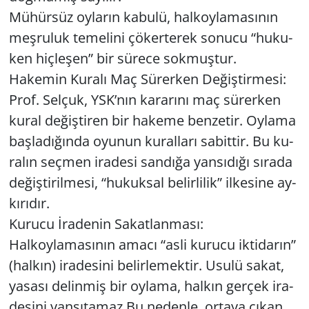
Mü­hür­süz oy­la­rın ka­bu­lü, hal­koy­la­ma­sı­nın
meş­ru­luk te­me­li­ni çö­ker­te­rek so­nu­cu “hu­ku­
ken hiç­le­şen” bir sü­re­ce sok­muş­tur.
Ha­ke­min Ku­ra­lı Maç Sü­rer­ken De­ğiş­tir­me­si:
Prof. Sel­çuk, YSK’nın ka­ra­rı­nı maç sü­rer­ken
kural de­ğiş­ti­ren bir ha­ke­me ben­ze­tir. Oy­la­ma
baş­la­dı­ğın­da oyu­nun ku­ral­la­rı sa­bit­tir. Bu ku­
ra­lın seç­men ira­de­si san­dı­ğa yan­sı­dı­ğı sı­ra­da
de­ğiş­ti­ril­me­si, “hu­kuk­sal be­lir­li­lik” il­ke­si­ne ay­
kı­rı­dır.
Ku­ru­cu İra­de­nin Sa­kat­lan­ma­sı:
Hal­koy­la­ma­sı­nın amacı “asli ku­ru­cu ik­ti­da­rın”
(hal­kın) ira­de­si­ni be­lir­le­mek­tir. Usulü sakat,
ya­sa­sı de­lin­miş bir oy­la­ma, hal­kın ger­çek ira­
de­si­ni yan­sı­ta­maz.Bu ne­den­le, or­ta­ya çıkan