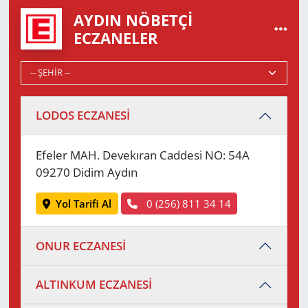
AYDIN NÖBETÇI
ECZANELER
LODOS ECZANESİ
Efeler MAH. Devekıran Caddesi NO: 54A
09270 Didim Aydın
Yol Tarifi Al
0 (256) 811 34 14
ONUR ECZANESİ
ALTINKUM ECZANESİ