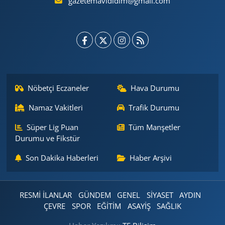
gazetemavididim@gmail.com
Nöbetçi Eczaneler
Hava Durumu
Namaz Vakitleri
Trafik Durumu
Süper Lig Puan
Tüm Manşetler
Durumu ve Fikstür
Son Dakika Haberleri
Haber Arşivi
RESMİ İLANLAR
GÜNDEM
GENEL
SİYASET
AYDIN
ÇEVRE
SPOR
EĞİTİM
ASAYİŞ
SAĞLIK