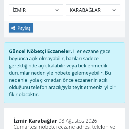
GÜNDEM
HABERDE İNSAN
Paylaş
KÜLTÜR SANAT
Güncel Nöbetçi Eczaneler.
Her eczane gece
MAGAZİN
boyunca açık olmayabilir, bazıları sadece
gerektiğinde açık kalabilir veya beklenmedik
POLİTİKA
durumlar nedeniyle nöbete gelemeyebilir. Bu
nedenle, yola çıkmadan önce eczanenin açık
RESMİ İLANLAR
olduğunu telefon aracılığıyla teyit etmeniz iyi bir
fikir olacaktır.
SAĞLIK
SİYASET
İzmir Karabağlar
08 Ağustos 2026
Cumartesi nöbetçi eczane adres, telefon ve
SPOR