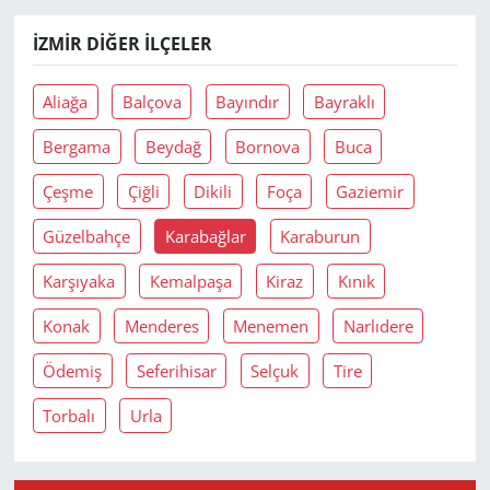
İZMIR DIĞER İLÇELER
Aliağa
Balçova
Bayındır
Bayraklı
Bergama
Beydağ
Bornova
Buca
Çeşme
Çiğli
Dikili
Foça
Gaziemir
Güzelbahçe
Karabağlar
Karaburun
Karşıyaka
Kemalpaşa
Kiraz
Kınık
Konak
Menderes
Menemen
Narlıdere
Ödemiş
Seferihisar
Selçuk
Tire
Torbalı
Urla