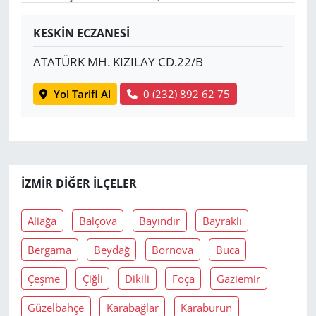
Yerel
KESKİN ECZANESİ
ATATÜRK MH. KIZILAY CD.22/B
Yol Tarifi Al
0 (232) 892 62 75
İZMIR DIĞER İLÇELER
Aliağa
Balçova
Bayındır
Bayraklı
Bergama
Beydağ
Bornova
Buca
Çeşme
Çiğli
Dikili
Foça
Gaziemir
Güzelbahçe
Karabağlar
Karaburun