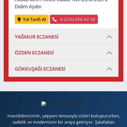
Didim Aydın
Yol Tarifi Al
0 (256) 856 42 58
YAĞMUR ECZANESİ
ÖZDEN ECZANESİ
GÖKKUŞAĞI ECZANESİ
mavididimcomtr, yepyeni temasıyla sizleri buluştururken,
sadelik ve modernizmi bir araya getiriyor. Şatafattan