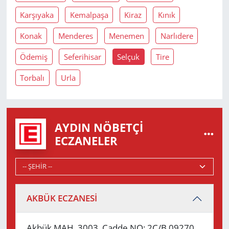
Karşıyaka
Kemalpaşa
Kiraz
Kınık
Konak
Menderes
Menemen
Narlıdere
Ödemiş
Seferihisar
Selçuk
Tire
Torbalı
Urla
AYDIN NÖBETÇI
ECZANELER
AKBÜK ECZANESİ
Akbük MAH. 3003. Cadde NO: 2C/B 09270