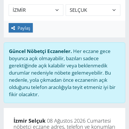
GÜNDEM
HABERDE İNSAN
Paylaş
KÜLTÜR SANAT
Güncel Nöbetçi Eczaneler.
Her eczane gece
MAGAZİN
boyunca açık olmayabilir, bazıları sadece
gerektiğinde açık kalabilir veya beklenmedik
POLİTİKA
durumlar nedeniyle nöbete gelemeyebilir. Bu
nedenle, yola çıkmadan önce eczanenin açık
RESMİ İLANLAR
olduğunu telefon aracılığıyla teyit etmeniz iyi bir
fikir olacaktır.
SAĞLIK
SİYASET
İzmir Selçuk
08 Ağustos 2026 Cumartesi
nöbetçi eczane adres, telefon ve konumları
SPOR