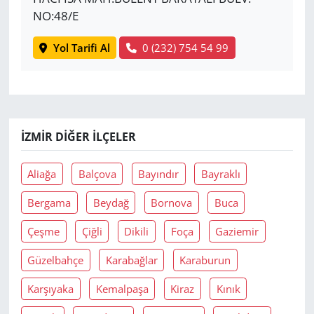
NO:48/E
Yol Tarifi Al
0 (232) 754 54 99
İZMIR DIĞER İLÇELER
Aliağa
Balçova
Bayındır
Bayraklı
Bergama
Beydağ
Bornova
Buca
Çeşme
Çiğli
Dikili
Foça
Gaziemir
Güzelbahçe
Karabağlar
Karaburun
Karşıyaka
Kemalpaşa
Kiraz
Kınık