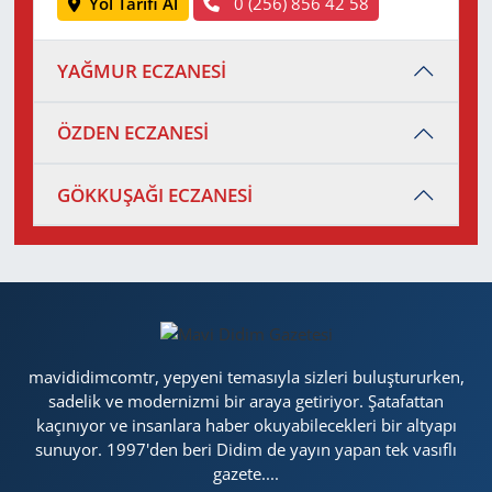
Yol Tarifi Al
0 (256) 856 42 58
YAĞMUR ECZANESİ
ÖZDEN ECZANESİ
GÖKKUŞAĞI ECZANESİ
mavididimcomtr, yepyeni temasıyla sizleri buluştururken,
sadelik ve modernizmi bir araya getiriyor. Şatafattan
kaçınıyor ve insanlara haber okuyabilecekleri bir altyapı
sunuyor. 1997'den beri Didim de yayın yapan tek vasıflı
gazete....