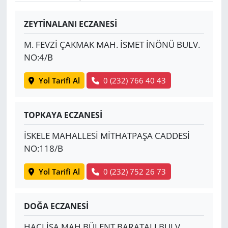
Yerel
ZEYTİNALANI ECZANESİ
M. FEVZİ ÇAKMAK MAH. İSMET İNÖNÜ BULV.
NO:4/B
Yol Tarifi Al
0 (232) 766 40 43
TOPKAYA ECZANESİ
İSKELE MAHALLESİ MİTHATPAŞA CADDESİ
NO:118/B
Yol Tarifi Al
0 (232) 752 26 73
DOĞA ECZANESİ
HACI İSA MAH.BÜLENT BARATALI BULV.