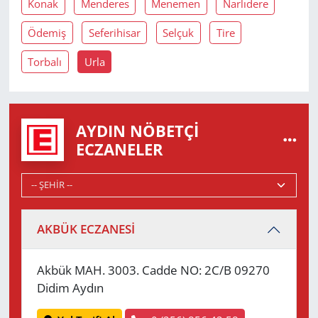
Konak
Menderes
Menemen
Narlıdere
Ödemiş
Seferihisar
Selçuk
Tire
Torbalı
Urla
AYDIN NÖBETÇI
ECZANELER
AKBÜK ECZANESİ
Akbük MAH. 3003. Cadde NO: 2C/B 09270
Didim Aydın