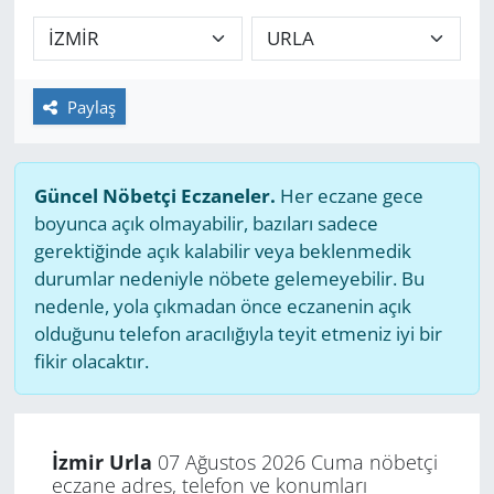
GÜNDEM
HABERDE İNSAN
Paylaş
KÜLTÜR SANAT
Güncel Nöbetçi Eczaneler.
Her eczane gece
MAGAZİN
boyunca açık olmayabilir, bazıları sadece
gerektiğinde açık kalabilir veya beklenmedik
POLİTİKA
durumlar nedeniyle nöbete gelemeyebilir. Bu
nedenle, yola çıkmadan önce eczanenin açık
RESMİ İLANLAR
olduğunu telefon aracılığıyla teyit etmeniz iyi bir
fikir olacaktır.
SAĞLIK
SİYASET
İzmir Urla
07 Ağustos 2026 Cuma nöbetçi
eczane adres, telefon ve konumları
SPOR