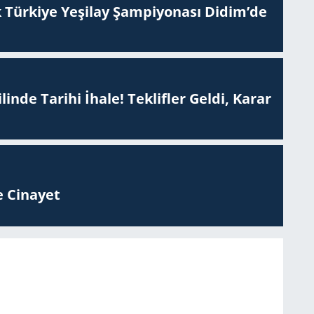
 Tür­ki­ye Ye­şi­lay Şam­pi­yo­na­sı Didim’de
inde Tarihi İhale! Teklifler Geldi, Karar
 Ci­na­yet