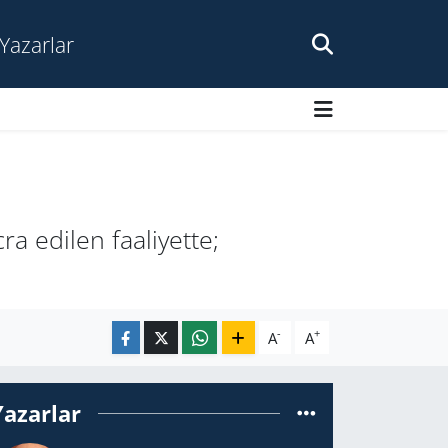
Yazarlar
ra edi­len fa­ali­yet­te;
-
+
A
A
Yazarlar