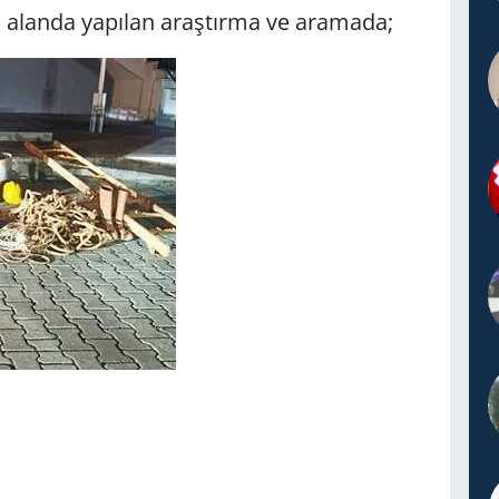
an alan­da ya­pı­lan araş­tır­ma ve ara­ma­da;