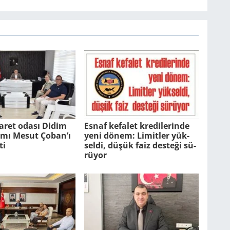
aret odası Didim
Esnaf ke­fa­let kre­di­le­rin­de
ı Mesut Çoban’ı
yeni dönem: Li­mit­ler yük­
ti
sel­di, düşük faiz des­te­ği sü­
rü­yor