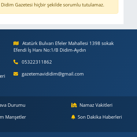
Didim Gazetesi hiçbir şekilde sorumlu tutulamaz.
Atatürk Bulvarı Efeler Mahallesi 1398 sokak
Efendi İş Hanı No:1/B Didim-Aydın
05322311862
gazetemavididim@gmail.com
eri
ava Durumu
Namaz Vakitleri
m Manşetler
Son Dakika Haberleri