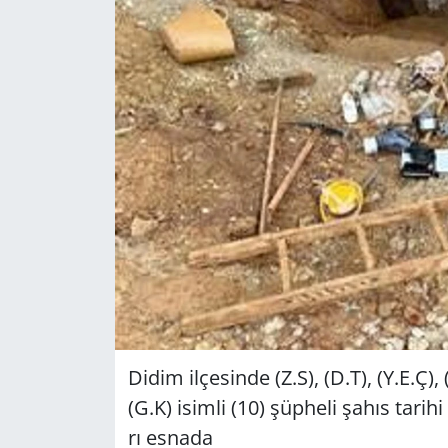
GÜNDEM
HABERDE İNSAN
KÜLTÜR SANAT
MAGAZİN
POLİTİKA
RESMİ İLANLAR
SAĞLIK
Didim il­çe­sin­de (Z.S), (D.T), (Y.E.Ç),
SİYASET
(G.K) isim­li (10) şüp­he­li şahıs ta­ri
rı es­na­da
SPOR