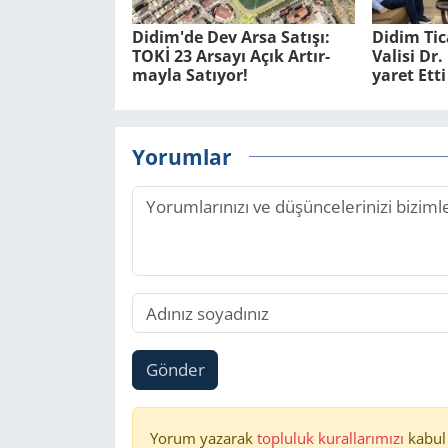
Didim'de Dev Arsa Sa­tı­şı:
Didim Ti­
TOKİ 23 Ar­sa­yı Açık Ar­tır­
Va­li­si D
may­la Sa­tı­yor!
ya­ret Etti
Yorumlar
Gönder
Yorum yazarak
topluluk kurallarımızı
kabul