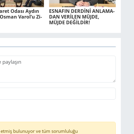
ca­ret Odası Aydın
ES­NA­FIN DERDİNİ AN­LA­MA­
r. Osman Varol’u Zi­
DAN VERİLEN MÜJDE,
MÜJDE DEĞİLDİR!
 etmiş bulunuyor ve tüm sorumluluğu