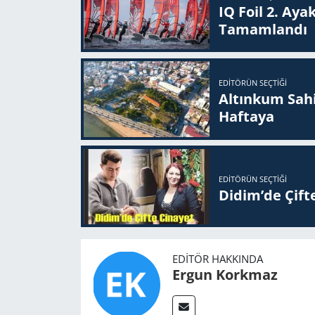
IQ Foil 2. Ayak
Ta­mam­lan­dı
EDITÖRÜN SEÇTIĞI
Altınkum Sahil
Haftaya
EDITÖRÜN SEÇTIĞI
Didim’de Çifte
EDITÖR HAKKINDA
Ergun Korkmaz