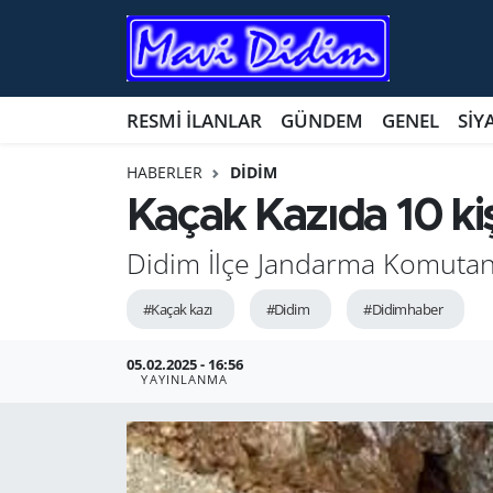
ANTİK YERLER
Nöbetçi Eczaneler
RESMİ İLANLAR
GÜNDEM
GENEL
SİY
ASAYİŞ
Hava Durumu
HABERLER
DİDİM
AYDIN
Namaz Vakitleri
Kaçak Kazıda 10 ki
BİLİM VE TEKNOLOJİ
Trafik Durumu
Didim İlçe Jan­dar­ma Ko­mu­tan­lı­ğı
ÇEVRE
Süper Lig Puan Durumu ve Fikstür
#Kaçak kazı
#Didim
#Didimhaber
EĞİTİM
Tüm Manşetler
05.02.2025 - 16:56
YAYINLANMA
EKONOMİ
Son Dakika Haberleri
GENEL
Haber Arşivi