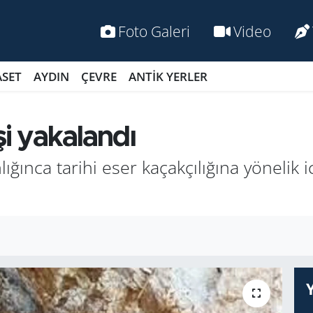
Foto Galeri
Video
ASET
AYDIN
ÇEVRE
ANTİK YERLER
şi yakalandı
n­ca ta­ri­hi eser ka­çak­çı­lı­ğı­na yö­ne­lik ic