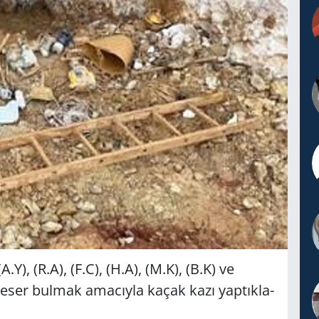
 (A.Y), (R.A), (F.C), (H.A), (M.K), (B.K) ve
­hi eser bul­mak ama­cıy­la kaçak kazı yap­tık­la­