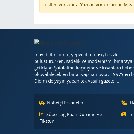
üstleniyorsunuz. Yazılan yorumlardan Mavi 
mavididimcomtr, yepyeni temasıyla sizleri
buluştururken, sadelik ve modernizmi bir araya
getiriyor. Şatafattan kaçınıyor ve insanlara haber
okuyabilecekleri bir altyapı sunuyor. 1997'den b
Didim de yayın yapan tek vasıflı gazete....
Nöbetçi Eczaneler
H
Süper Lig Puan Durumu ve
Tü
Fikstür