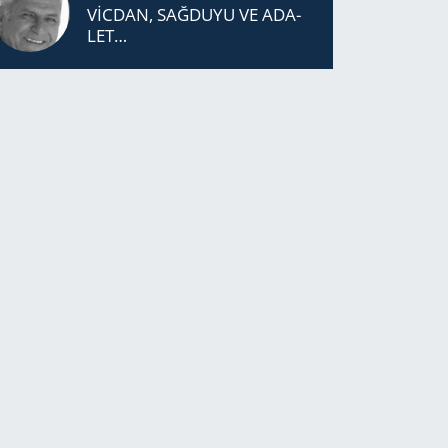
VİCDAN, SAĞ­DU­YU VE ADA­
LET…