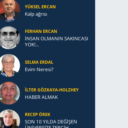
YÜKSEL ERCAN
Kalp ağrısı
FERHAN ERCAN
İNSAN OLMANIN SAKINCASI
YOK!...
SELMA ERDAL
Evim Neresi?
İLTER GÖZKAYA-HOLZHEY
HABER ALMAK
RECEP ÖREK
SON 10 YILDA DEĞİŞEN
ÜNİVERSİTE TERCİH