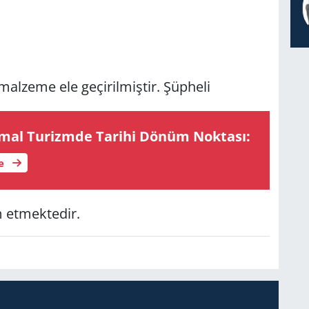
al­ze­me ele ge­çi­ril­miş­tir. Şüp­he­li
al Tu­rizm­de Ta­ri­hi Dönüm Nok­ta­sı:
le
 et­mek­te­dir.