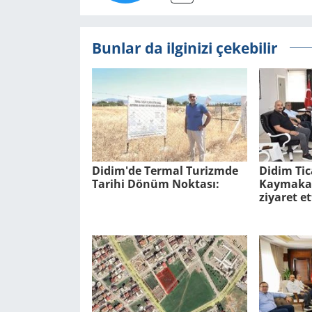
Bunlar da ilginizi çekebilir
Didim'de Ter­mal Tu­rizm­de
Didim Tic
Ta­ri­hi Dönüm Nok­ta­sı:
Kaymakam
ziyaret et