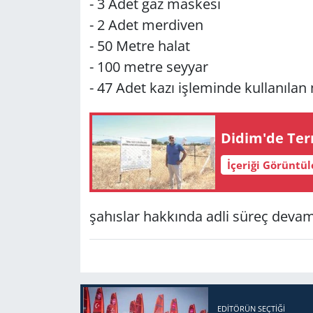
- 3 Adet gaz mas­ke­si
- 2 Adet mer­di­ven
- 50 Metre halat
- 100 metre sey­yar
- 47 Adet kazı iş­le­min­de kul­la­nı­lan m
Didim'de Ter­m
İçeriği Görüntü
şa­hıs­lar hak­kın­da adli süreç devam
EDITÖRÜN SEÇTIĞI