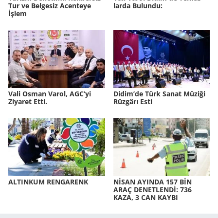
Tur ve Bel­ge­siz Acen­te­ye
lar­da Bu­lun­du:
İşlem
Vali Osman Varol, AGC’yi
Didim’de Türk Sanat Mü­zi­ği
Ziyaret Etti.
Rüz­gâ­rı Esti
AL­TIN­KUM REN­GA­RENK
NİSAN AYIN­DA 157 BİN
ARAÇ DE­NET­LENDİ: 736
KAZA, 3 CAN KAYBI