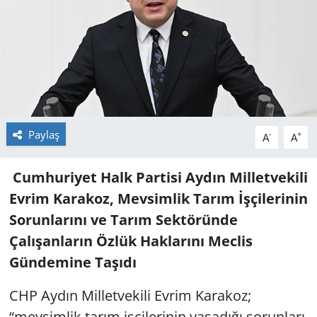
GÜNDEM
HABERDE İNSAN
KÜLTÜR SANAT
MAGAZİN
Paylaş
-
+
A
A
POLİTİKA
Cumhuriyet Halk Partisi Aydın Milletvekili
Evrim Karakoz, Mevsimlik Tarım İşçilerinin
RESMİ İLANLAR
Sorunlarını ve Tarım Sektöründe
Çalışanların Özlük Haklarını Meclis
SAĞLIK
Gündemine Taşıdı
SİYASET
CHP Aydın Milletvekili Evrim Karakoz;
SPOR
“mevsimlik tarım işçilerinin yaşadığı sorunları