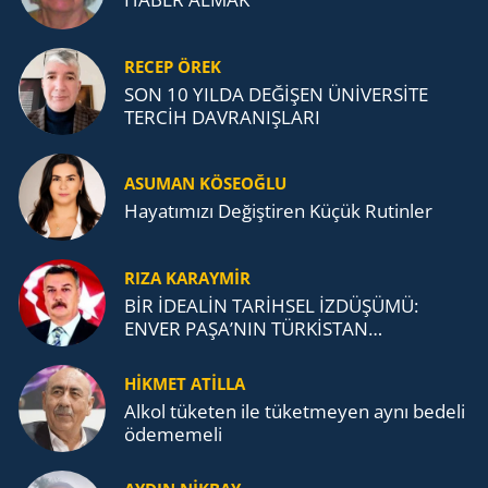
RECEP ÖREK
SON 10 YILDA DEĞİŞEN ÜNİVERSİTE
TERCİH DAVRANIŞLARI
ASUMAN KÖSEOĞLU
Ha­ya­tı­mı­zı De­ğiş­ti­ren Küçük Ru­tin­ler
RIZA KARAYMIR
BİR İDEALİN TARİHSEL İZDÜŞÜMÜ:
ENVER PAŞA’NIN TÜRKİSTAN
MÜCADELESİ VE TÜRK DEVLETLERİ
TEŞKİLATI’NA UZANAN MİRASI
HİKMET ATİLLA
Alkol tü­ke­ten ile tü­ket­me­yen aynı be­de­li
öde­me­me­li