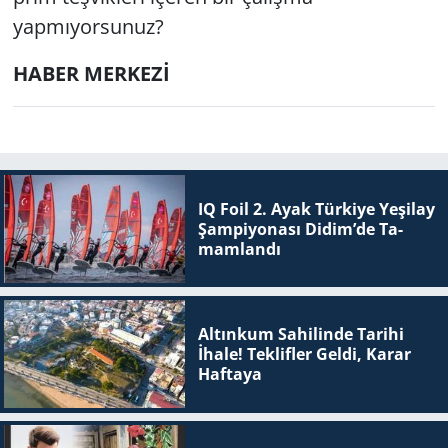
yapmıyorsunuz?
HABER MERKEZİ
IQ Foil 2. Ayak Tür­ki­ye Ye­şi­lay
Şam­pi­yo­na­sı Didim’de Ta­
mam­lan­dı
Altınkum Sahilinde Tarihi
İhale! Teklifler Geldi, Karar
Haftaya