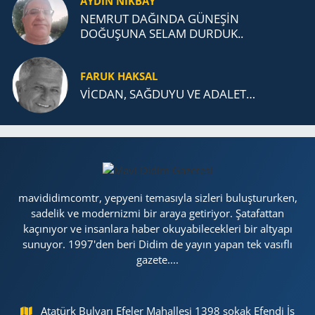
AYDIN NİKBAY
NEMRUT DAĞINDA GÜNEŞİN
DOĞUŞUNA SELAM DURDUK..
FARUK HAKSAL
VİCDAN, SAĞ­DU­YU VE ADA­LET…
mavididimcomtr, yepyeni temasıyla sizleri buluştururken,
sadelik ve modernizmi bir araya getiriyor. Şatafattan
kaçınıyor ve insanlara haber okuyabilecekleri bir altyapı
sunuyor. 1997'den beri Didim de yayın yapan tek vasıflı
gazete....
Atatürk Bulvarı Efeler Mahallesi 1398 sokak Efendi İş