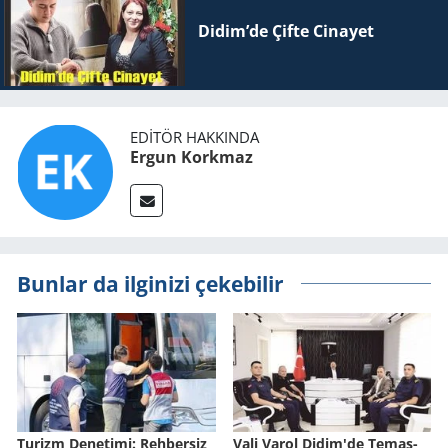
Didim’de Çifte Ci­na­yet
EDITÖR HAKKINDA
Ergun Korkmaz
Bunlar da ilginizi çekebilir
Tu­rizm De­ne­ti­mi: Reh­ber­siz
Vali Varol Didim'de Te­mas­