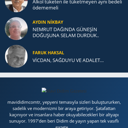
Alkol tü­ke­ten ile tü­ket­me­yen aynı be­de­li
öde­me­me­li
AYDIN NİKBAY
NEMRUT DAĞINDA GÜNEŞİN
DOĞUŞUNA SELAM DURDUK..
FARUK HAKSAL
VİCDAN, SAĞ­DU­YU VE ADA­LET…
mavididimcomtr, yepyeni temasıyla sizleri buluştururken,
sadelik ve modernizmi bir araya getiriyor. Şatafattan
kaçınıyor ve insanlara haber okuyabilecekleri bir altyapı
sunuyor. 1997'den beri Didim de yayın yapan tek vasıflı
gazete....