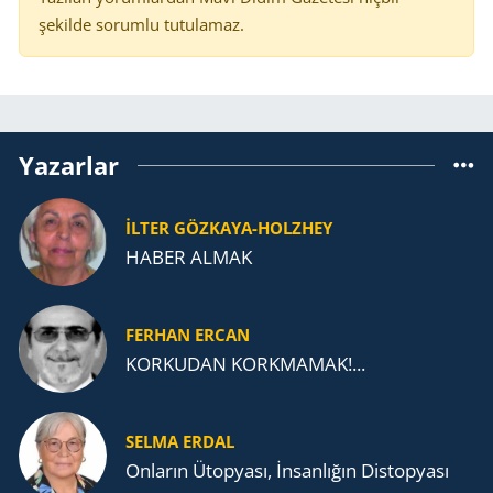
şekilde sorumlu tutulamaz.
Yazarlar
İLTER GÖZKAYA-HOLZHEY
HABER ALMAK
FERHAN ERCAN
KORKUDAN KORKMAMAK!...
SELMA ERDAL
Onların Ütopyası, İnsanlığın Distopyası