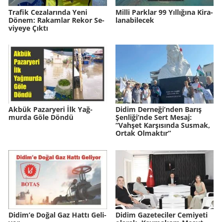
Tra­fik Ce­za­la­rın­da Yeni
Milli Park­lar 99 Yıl­lı­ğı­na Ki­ra­
Dönem: Ra­kam­lar Rekor Se­
la­na­bi­lecek
vi­ye­ye Çıktı
Akbük Pa­zar­ye­ri İlk Yağ­
Didim Derneği’nden Barış
mur­da Göle Döndü
Şenliği’nde Sert Mesaj:
“Vahşet Karşısında Susmak,
Ortak Olmaktır”
Didim’e Doğal Gaz Hattı Ge­li­
Didim Ga­ze­te­ci­ler Ce­mi­ye­ti