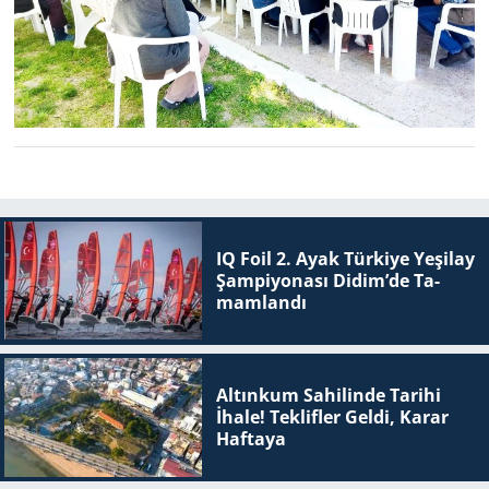
IQ Foil 2. Ayak Tür­ki­ye Ye­şi­lay
Şam­pi­yo­na­sı Didim’de Ta­
mam­lan­dı
Altınkum Sahilinde Tarihi
İhale! Teklifler Geldi, Karar
Haftaya