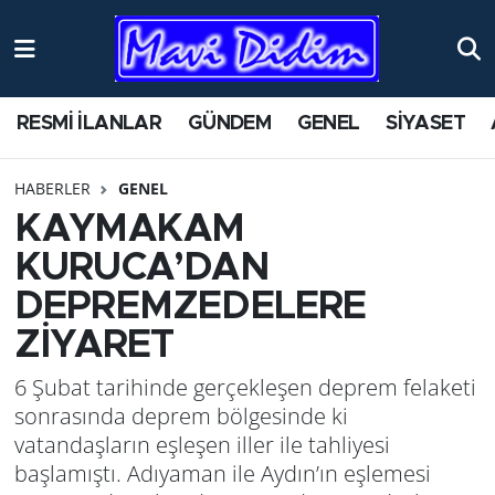
ANTİK YERLER
Nöbetçi Eczaneler
RESMİ İLANLAR
GÜNDEM
GENEL
SİYASET
ASAYİŞ
Hava Durumu
HABERLER
GENEL
AYDIN
Namaz Vakitleri
KAYMAKAM
BİLİM VE TEKNOLOJİ
Trafik Durumu
KURUCA’DAN
DEPREMZEDELERE
ÇEVRE
Süper Lig Puan Durumu ve Fikstür
ZİYARET
EĞİTİM
Tüm Manşetler
6 Şubat tarihinde gerçekleşen deprem felaketi
sonrasında deprem bölgesinde ki
EKONOMİ
Son Dakika Haberleri
vatandaşların eşleşen iller ile tahliyesi
başlamıştı. Adıyaman ile Aydın’ın eşlemesi
GENEL
Haber Arşivi