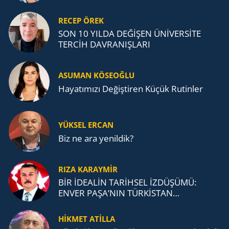
RECEP ÖREK
SON 10 YILDA DEĞİŞEN ÜNİVERSİTE
TERCİH DAVRANIŞLARI
ASUMAN KÖSEOĞLU
Ha­ya­tı­mı­zı De­ğiş­ti­ren Küçük Ru­tin­ler
YÜKSEL ERCAN
Biz ne ara yenildik?
RIZA KARAYMIR
BİR İDEALİN TARİHSEL İZDÜŞÜMÜ:
ENVER PAŞA’NIN TÜRKİSTAN
MÜCADELESİ VE TÜRK DEVLETLERİ
TEŞKİLATI’NA UZANAN MİRASI
HİKMET ATİLLA