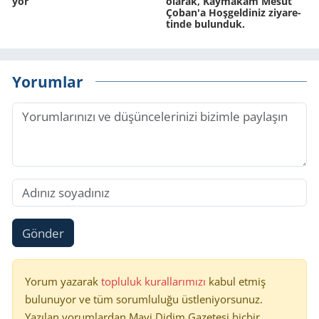
yor
ola­rak, Kay­ma­kam Mesut
Çoban'a Hoş­gel­di­niz zi­ya­re­
tin­de bulunduk.
Yorumlar
Gönder
Yorum yazarak
topluluk kurallarımızı
kabul etmiş
bulunuyor ve tüm sorumluluğu üstleniyorsunuz.
Yazılan yorumlardan Mavi Didim Gazetesi hiçbir