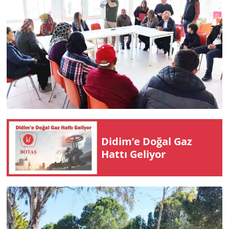
Didim’e Doğal Gaz
Hattı Ge­li­yor