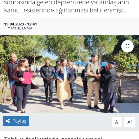
sonrasında gelen depremzede vatandaşların
kamu tesislerinde ağırlanması belirlenmişti.
GÜNDEM
15.04.2023 - 12:41
HABERDE İNSAN
YAYINLANMA
KÜLTÜR SANAT
MAGAZİN
POLİTİKA
RESMİ İLANLAR
SAĞLIK
Paylaş
SİYASET
-
+
A
A
SPOR