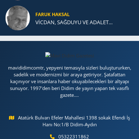
FARUK HAKSAL
VİCDAN, SAĞ­DU­YU VE ADA­LET…
mavididimcomtr, yepyeni temasıyla sizleri buluştururken,
sadelik ve modernizmi bir araya getiriyor. Şatafattan
kaçınıyor ve insanlara haber okuyabilecekleri bir altyapı
sunuyor. 1997'den beri Didim de yayın yapan tek vasıflı
gazete....
Atatürk Bulvarı Efeler Mahallesi 1398 sokak Efendi İş
Hanı No:1/B Didim-Aydın
05322311862