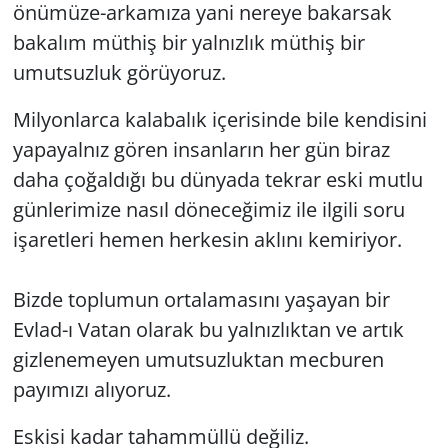
önümüze-arkamıza yani nereye bakarsak
GÜNDEM
bakalım müthiş bir yalnızlık müthiş bir
umutsuzluk görüyoruz.
HABERDE İNSAN
Milyonlarca kalabalık içerisinde bile kendisini
KÜLTÜR SANAT
yapayalnız gören insanların her gün biraz
daha çoğaldığı bu dünyada tekrar eski mutlu
MAGAZİN
günlerimize nasıl döneceğimiz ile ilgili soru
işaretleri hemen herkesin aklını kemiriyor.
POLİTİKA
RESMİ İLANLAR
Bizde toplumun ortalamasını yaşayan bir
Evlad-ı Vatan olarak bu yalnızlıktan ve artık
SAĞLIK
gizlenemeyen umutsuzluktan mecburen
payımızı alıyoruz.
SİYASET
Eskisi kadar tahammüllü değiliz.
SPOR