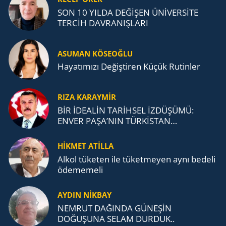
SON 10 YILDA DEĞİŞEN ÜNİVERSİTE
TERCİH DAVRANIŞLARI
ASUMAN KÖSEOĞLU
Ha­ya­tı­mı­zı De­ğiş­ti­ren Küçük Ru­tin­ler
RIZA KARAYMIR
BİR İDEALİN TARİHSEL İZDÜŞÜMÜ:
ENVER PAŞA’NIN TÜRKİSTAN
MÜCADELESİ VE TÜRK DEVLETLERİ
TEŞKİLATI’NA UZANAN MİRASI
HİKMET ATİLLA
Alkol tü­ke­ten ile tü­ket­me­yen aynı be­de­li
öde­me­me­li
AYDIN NİKBAY
NEMRUT DAĞINDA GÜNEŞİN
DOĞUŞUNA SELAM DURDUK..