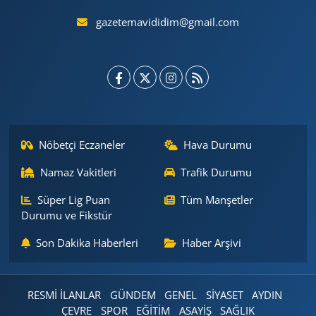
gazetemavididim@gmail.com
Nöbetçi Eczaneler
Hava Durumu
Namaz Vakitleri
Trafik Durumu
Süper Lig Puan
Tüm Manşetler
Durumu ve Fikstür
Son Dakika Haberleri
Haber Arşivi
RESMİ İLANLAR
GÜNDEM
GENEL
SİYASET
AYDIN
ÇEVRE
SPOR
EĞİTİM
ASAYİŞ
SAĞLIK