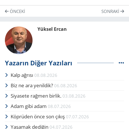
ÖNCEKI
SONRAKI
Yüksel Ercan
Yazarın Diğer Yazıları
Kalp ağrısı
08.08.2026
Biz ne ara yenildik?
06.08.2026
Siyasete rağmen birlik.
03.08.2026
Adam gibi adam
08.07.2026
Köprüden önce son çıkış
07.07.2026
Yaşamak dediğin
04.07.2026