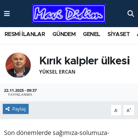
ANTİK YERLER
Nöbetçi Eczaneler
RESMİ İLANLAR
GÜNDEM
GENEL
SİYASET
ASAYİŞ
Hava Durumu
AYDIN
Namaz Vakitleri
Kırık kalpler ülkesi
BİLİM VE TEKNOLOJİ
Trafik Durumu
YÜKSEL ERCAN
ÇEVRE
Süper Lig Puan Durumu ve Fikstür
22.11.2025 - 09:37
YAYINLANMA
EĞİTİM
Tüm Manşetler
Paylaş
-
+
A
A
EKONOMİ
Son Dakika Haberleri
Son dönemlerde sağımıza-solumuza-
GENEL
Haber Arşivi