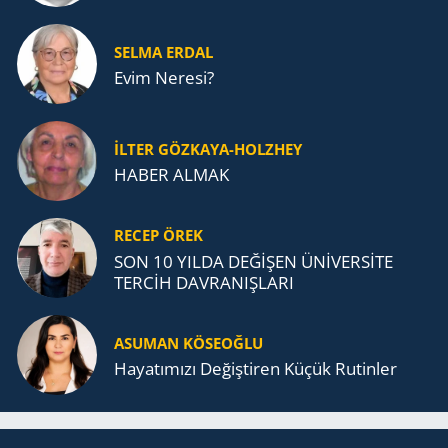
SELMA ERDAL
Evim Neresi?
İLTER GÖZKAYA-HOLZHEY
HABER ALMAK
RECEP ÖREK
SON 10 YILDA DEĞİŞEN ÜNİVERSİTE
TERCİH DAVRANIŞLARI
ASUMAN KÖSEOĞLU
Ha­ya­tı­mı­zı De­ğiş­ti­ren Küçük Ru­tin­ler