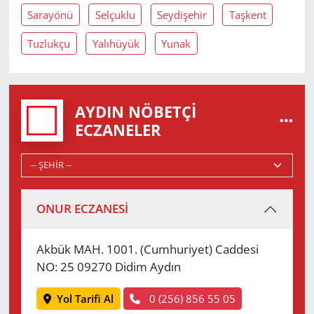
Sarayönü
Selçuklu
Seydişehir
Taşkent
Tuzlukçu
Yalıhüyük
Yunak
AYDIN NÖBETÇI
ECZANELER
ONUR ECZANESİ
Akbük MAH. 1001. (Cumhuriyet) Caddesi
NO: 25 09270 Didim Aydın
Yol Tarifi Al
0 (256) 856 55 05