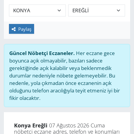
GÜNDEM
HABERDE İNSAN
Paylaş
KÜLTÜR SANAT
Güncel Nöbetçi Eczaneler.
Her eczane gece
MAGAZİN
boyunca açık olmayabilir, bazıları sadece
gerektiğinde açık kalabilir veya beklenmedik
POLİTİKA
durumlar nedeniyle nöbete gelemeyebilir. Bu
nedenle, yola çıkmadan önce eczanenin açık
RESMİ İLANLAR
olduğunu telefon aracılığıyla teyit etmeniz iyi bir
fikir olacaktır.
SAĞLIK
SİYASET
Konya Ereğli
07 Ağustos 2026 Cuma
nöbetçi eczane adres, telefon ve konumları
SPOR