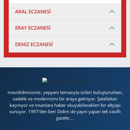
ARAL ECZANESİ
ERAY ECZANESİ
DENİZ ECZANESİ
mavididimcomtr, yepyeni temasıyla sizleri buluştururken,
sadelik ve modernizmi bir araya getiriyor. Şatafattan
kaçınıyor ve insanlara haber okuyabilecekleri bir altyapı
sunuyor. 1997'den beri Didim de yayın yapan tek vasıflı
gazete....