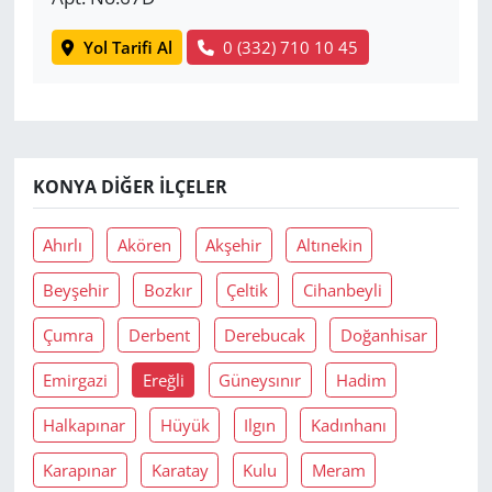
Yol Tarifi Al
0 (332) 710 10 45
KONYA DIĞER İLÇELER
Ahırlı
Akören
Akşehir
Altınekin
Beyşehir
Bozkır
Çeltik
Cihanbeyli
Çumra
Derbent
Derebucak
Doğanhisar
Emirgazi
Ereğli
Güneysınır
Hadim
Halkapınar
Hüyük
Ilgın
Kadınhanı
Karapınar
Karatay
Kulu
Meram