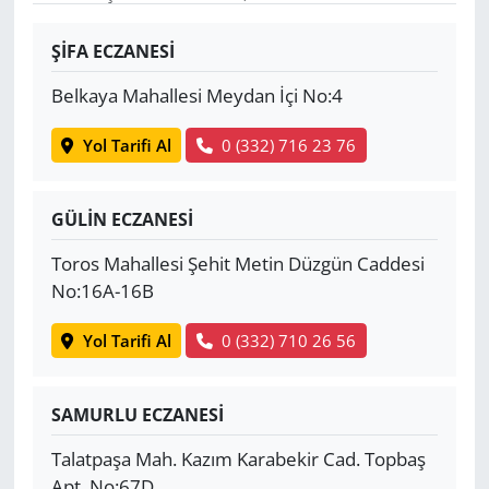
Yerel
ŞİFA ECZANESİ
Belkaya Mahallesi Meydan İçi No:4
Yol Tarifi Al
0 (332) 716 23 76
GÜLİN ECZANESİ
Toros Mahallesi Şehit Metin Düzgün Caddesi
No:16A-16B
Yol Tarifi Al
0 (332) 710 26 56
SAMURLU ECZANESİ
Talatpaşa Mah. Kazım Karabekir Cad. Topbaş
Apt. No:67D