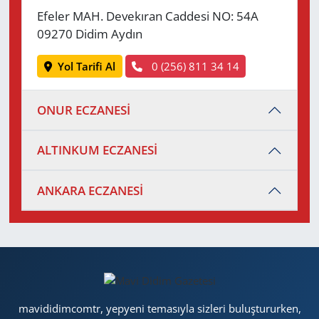
Efeler MAH. Devekıran Caddesi NO: 54A
09270 Didim Aydın
Yol Tarifi Al
0 (256) 811 34 14
ONUR ECZANESİ
ALTINKUM ECZANESİ
ANKARA ECZANESİ
mavididimcomtr, yepyeni temasıyla sizleri buluştururken,