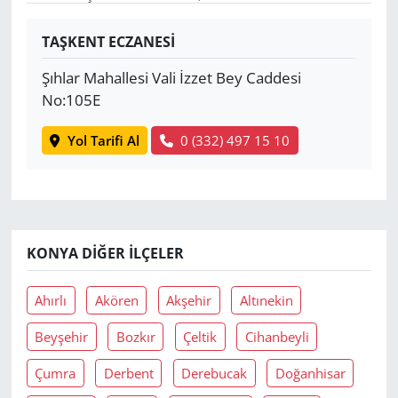
Yerel
TAŞKENT ECZANESİ
Şıhlar Mahallesi Vali İzzet Bey Caddesi
No:105E
Yol Tarifi Al
0 (332) 497 15 10
KONYA DIĞER İLÇELER
Ahırlı
Akören
Akşehir
Altınekin
Beyşehir
Bozkır
Çeltik
Cihanbeyli
Çumra
Derbent
Derebucak
Doğanhisar