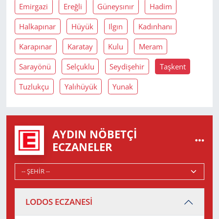
Emirgazi
Ereğli
Güneysınır
Hadim
Halkapınar
Hüyük
Ilgın
Kadınhanı
Karapınar
Karatay
Kulu
Meram
Sarayönü
Selçuklu
Seydişehir
Taşkent
Tuzlukçu
Yalıhüyük
Yunak
AYDIN NÖBETÇI
ECZANELER
LODOS ECZANESİ