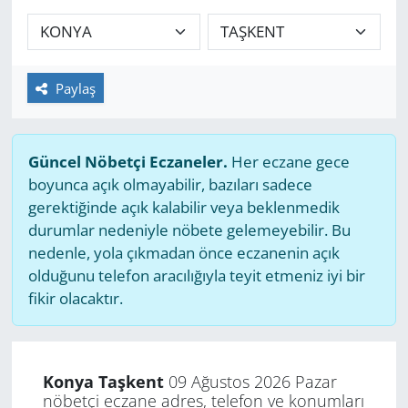
GÜNDEM
HABERDE İNSAN
Paylaş
KÜLTÜR SANAT
Güncel Nöbetçi Eczaneler.
Her eczane gece
MAGAZİN
boyunca açık olmayabilir, bazıları sadece
gerektiğinde açık kalabilir veya beklenmedik
POLİTİKA
durumlar nedeniyle nöbete gelemeyebilir. Bu
nedenle, yola çıkmadan önce eczanenin açık
RESMİ İLANLAR
olduğunu telefon aracılığıyla teyit etmeniz iyi bir
fikir olacaktır.
SAĞLIK
SİYASET
Konya Taşkent
09 Ağustos 2026 Pazar
nöbetçi eczane adres, telefon ve konumları
SPOR