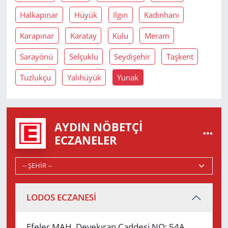
Halkapınar
Hüyük
Ilgın
Kadınhanı
Karapınar
Karatay
Kulu
Meram
Sarayönü
Selçuklu
Seydişehir
Taşkent
Tuzlukçu
Yalıhüyük
Yunak
AYDIN NÖBETÇI
ECZANELER
LODOS ECZANESİ
Efeler MAH. Devekıran Caddesi NO: 54A