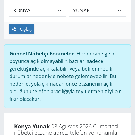
GÜNDEM
HABERDE İNSAN
Paylaş
KÜLTÜR SANAT
Güncel Nöbetçi Eczaneler.
Her eczane gece
MAGAZİN
boyunca açık olmayabilir, bazıları sadece
gerektiğinde açık kalabilir veya beklenmedik
POLİTİKA
durumlar nedeniyle nöbete gelemeyebilir. Bu
nedenle, yola çıkmadan önce eczanenin açık
RESMİ İLANLAR
olduğunu telefon aracılığıyla teyit etmeniz iyi bir
fikir olacaktır.
SAĞLIK
SİYASET
Konya Yunak
08 Ağustos 2026 Cumartesi
nöbetçi eczane adres, telefon ve konumları
SPOR