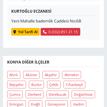
Yerel
KURTOĞLU ECZANESİ
Yeni Mahalle bademlik Caddesi No:6B
Yol Tarifi Al
0 (332) 851 21 15
KONYA DIĞER İLÇELER
Ahırlı
Akören
Akşehir
Altınekin
Beyşehir
Bozkır
Çeltik
Cihanbeyli
Çumra
Derbent
Derebucak
Doğanhisar
Emirgazi
Ereğli
Güneysınır
Hadim