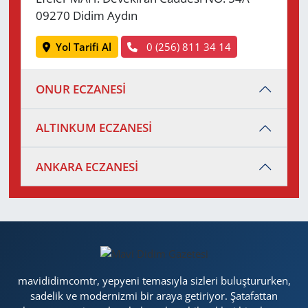
09270 Didim Aydın
Yol Tarifi Al
0 (256) 811 34 14
ONUR ECZANESİ
ALTINKUM ECZANESİ
ANKARA ECZANESİ
mavididimcomtr, yepyeni temasıyla sizleri buluştururken,
sadelik ve modernizmi bir araya getiriyor. Şatafattan