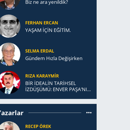
Biz ne ara yenildik?
FERHAN ERCAN
YAŞAM İÇİN EĞİTİM.
SELMA ERDAL
Gündem Hızla Değişirken
RIZA KARAYMIR
BİR İDEALİN TARİHSEL
İZDÜŞÜMÜ: ENVER PAŞA’NIN
TÜRKİSTAN MÜCADELESİ VE
TÜRK DEVLETLERİ
TEŞKİLATI’NA UZANAN
Yazarlar
MİRASI
RECEP ÖREK