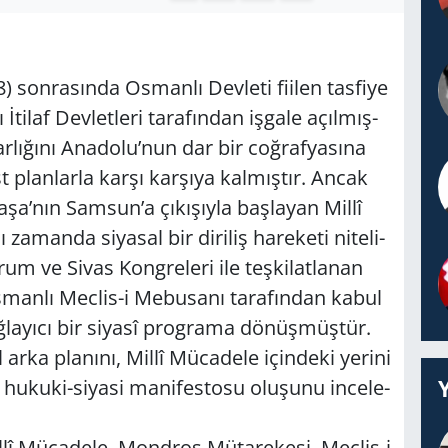
on­ra­sın­da Os­man­lı Dev­le­ti fi­ilen tas­fi­ye
 İtilaf Dev­let­le­ri ta­ra­fın­dan iş­ga­le açıl­mış­
var­lı­ğı­nı Ana­do­lu’nun dar bir coğ­raf­ya­sı­na
t plan­lar­la karşı kar­şı­ya kal­mış­tır. Ancak
nın Sam­sun’a çı­kı­şıy­la baş­la­yan Millî
a­man­da si­ya­sal bir di­ri­liş ha­re­ke­ti ni­te­li­
rum ve Sivas Kong­re­le­ri ile teş­ki­lat­la­nan
n­lı Mec­lis-i Me­bu­sa­nı ta­ra­fın­dan kabul
la­yı­cı bir si­ya­sî prog­ra­ma dö­nüş­müş­tür.
arka pla­nı­nı, Millî Mü­ca­de­le için­de­ki ye­ri­ni
n hu­ku­ki-si­ya­si ma­ni­fes­to­su olu­şu­nu in­ce­le­
llî Mü­ca­de­le, Mond­ros Mü­ta­re­ke­si, Mec­lis-i