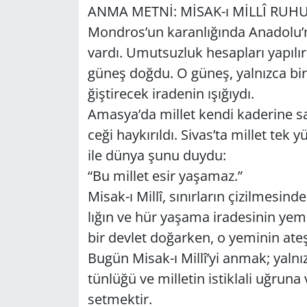
ANMA METNİ: MİSAK-ı MİLLÎ RUH
Mond­ros’un ka­ran­lı­ğın­da Ana­do­lu’n
vardı. Umut­suz­luk he­sap­la­rı ya­pı
güneş doğdu. O güneş, yal­nız­ca bir ko
ğiş­ti­recek ira­de­nin ışı­ğıy­dı.
Amas­ya’da mil­let kendi ka­de­ri­ne sa
ce­ği hay­kı­rıl­dı. Sivas’ta mil­let t
ile dünya şunu duydu:
“Bu mil­let esir ya­şa­maz.”
Mi­sak-ı Millî, sı­nır­la­rın çi­zil­me­s
lı­ğın ve hür ya­şa­ma ira­de­si­nin ye­mi
bir dev­let do­ğar­ken, o ye­mi­nin ateşi
Bugün Mi­sak-ı Millî’yi anmak; yal­nız­c
tün­lü­ğü ve mil­le­tin is­tik­la­li uğ­ru­
set­mek­tir.