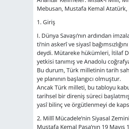
Me­bu­san, Mus­ta­fa Kemal Ata­türk, 
Yerel
1. Giriş
I. Dünya Sa­va­şı’nın ar­dın­dan im­za­
ti’nin as­ke­rî ve si­ya­sî ba­ğım­sız­lı­ğı­n
dey­di. Mü­ta­re­ke hü­küm­le­ri, İtilaf Dev
yet­ki­si ta­nı­mış ve Ana­do­lu coğ­raf­ya
Bu durum, Türk mil­le­ti­nin tarih sah­ne
ye pla­nı­nın baş­lan­gı­cı ol­muş­tur.
Ancak Türk mil­le­ti, bu tab­lo­yu ka­bu
ta­rih­sel bir di­re­niş sü­re­ci baş­lat­m
ya­sî bi­linç ve ör­güt­len­me­yi de kap­sa
2. Millî Mü­ca­de­le’nin Si­ya­sal Ze­mi
Mus­ta­fa Kemal Paşa’nın 19 Mayıs 1919