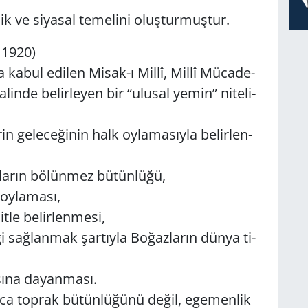
ik ve si­ya­sal te­me­li­ni oluş­tur­muş­tur.
k 1920)
 kabul edi­len Mi­sak-ı Millî, Millî Mü­ca­de­
a­lin­de be­lir­le­yen bir “ulu­sal yemin” ni­te­li­
n ge­le­ce­ği­nin halk oy­la­ma­sıy­la be­lir­len­
la­rın bö­lün­mez bü­tün­lü­ğü,
y­la­ma­sı,
­le be­lir­len­me­si,
i sağ­lan­mak şar­tıy­la Bo­ğaz­la­rın dünya ti­
a­sı­na da­yan­ma­sı.
z­ca top­rak bü­tün­lü­ğü­nü değil, ege­men­lik