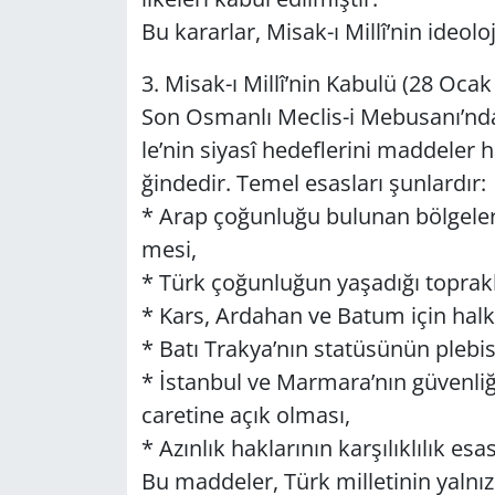
Bu ka­rar­lar, Mi­sak-ı Millî’nin ide­olo­j
3. Mi­sak-ı Millî’nin Ka­bu­lü (28 Oca
Son Os­man­lı Mec­lis-i Me­bu­sa­nı’nda
le’nin si­ya­sî he­def­le­ri­ni mad­de­ler h
ğin­de­dir. Temel esas­la­rı şun­lar­dır:
* Arap ço­ğun­lu­ğu bu­lu­nan böl­ge­le­ri
me­si,
* Türk ço­ğun­lu­ğun ya­şa­dı­ğı top­rak­
* Kars, Ar­da­han ve Batum için hal­ko
* Batı Trak­ya’nın sta­tü­sü­nün ple­bi­sit
* İstan­bul ve Mar­ma­ra’nın gü­ven­li­ğ
ca­re­ti­ne açık ol­ma­sı,
* Azın­lık hak­la­rı­nın kar­şı­lık­lı­lık es
Bu mad­de­ler, Türk mil­le­ti­nin yal­nı