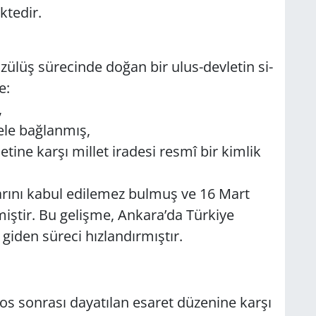
­te­dir.
ö­zü­lüş sü­re­cin­de doğan bir ulus-dev­le­tin si­
e:
,
­le bağ­lan­mış,
e­ti­ne karşı mil­let ira­de­si resmî bir kim­lik
ar­la­rı­nı kabul edi­le­mez bul­muş ve 16 Mart
ş­tir. Bu ge­liş­me, An­ka­ra’da Tür­ki­ye
giden sü­re­ci hız­lan­dır­mış­tır.
os son­ra­sı da­ya­tı­lan esa­ret dü­ze­ni­ne karşı