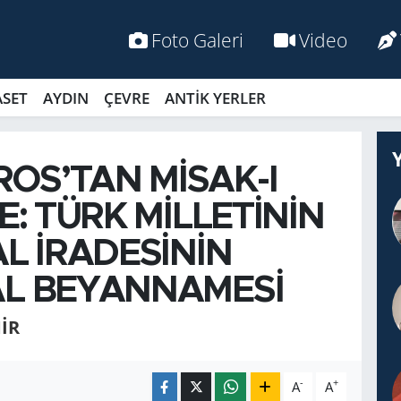
Foto Galeri
Video
ASET
AYDIN
ÇEVRE
ANTİK YERLER
OS’TAN MİSAK-I
YE: TÜRK MİLLETİNİN
AL İRADESİNİN
L BE­YAN­NA­MESİ
IR
-
+
A
A