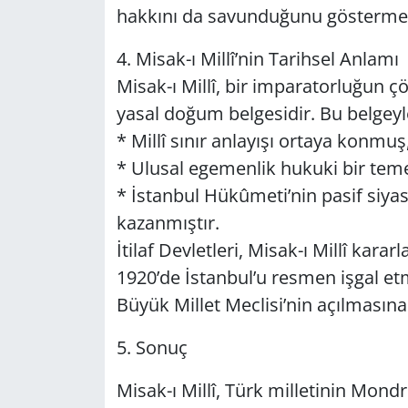
hak­kı­nı da sa­vun­du­ğu­nu gös­ter­mek
4. Mi­sak-ı Millî’nin Ta­rih­sel An­la­mı
Mi­sak-ı Millî, bir im­pa­ra­tor­lu­ğun ç
ya­sal doğum bel­ge­si­dir. Bu bel­gey­l
* Millî sınır an­la­yı­şı or­ta­ya kon­muş
* Ulu­sal ege­men­lik hu­ku­ki bir te­me
* İstan­bul Hü­kû­me­ti’nin pasif si­ya­s
ka­zan­mış­tır.
İtilaf Dev­let­le­ri, Mi­sak-ı Millî ka­r
1920’de İstan­bul’u res­men işgal et­mi
Büyük Mil­let Mec­li­si’nin açıl­ma­sı­na 
5. Sonuç
Mi­sak-ı Millî, Türk mil­le­ti­nin Mond­r