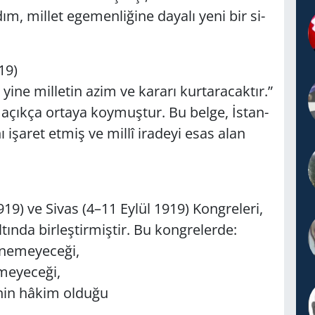
m, mil­let ege­men­li­ği­ne da­ya­lı yeni bir si­
19)
i yine mil­le­tin azim ve ka­ra­rı kur­ta­ra­cak­tır.”
­ni açık­ça or­ta­ya koy­muş­tur. Bu belge, İstan­
ı işa­ret etmiş ve millî ira­de­yi esas alan
9) ve Sivas (4–11 Eylül 1919) Kong­re­le­ri,
l­tın­da bir­leş­tir­miş­tir. Bu kong­re­ler­de:
ne­me­ye­ce­ği,
e­ye­ce­ği,
e­nin hâkim ol­du­ğu