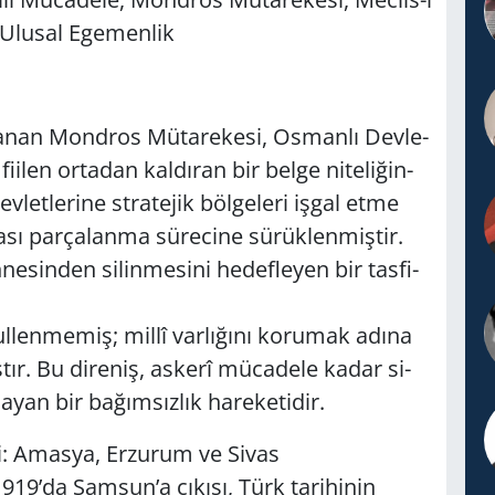
Ulu­sal Ege­men­lik
la­nan Mond­ros Mü­ta­re­ke­si, Os­man­lı Dev­le­
ı fi­ilen or­ta­dan kal­dı­ran bir belge ni­te­li­ğin­
­let­le­ri­ne st­ra­te­jik böl­ge­le­ri işgal etme
­sı par­ça­lan­ma sü­re­ci­ne sü­rük­len­miş­tir.
­sin­den si­lin­me­si­ni he­def­le­yen bir tas­fi­
l­len­me­miş; millî var­lı­ğı­nı ko­ru­mak adına
ış­tır. Bu di­re­niş, as­ke­rî mü­ca­de­le kadar si­
­yan bir ba­ğım­sız­lık ha­re­ke­ti­dir.
­ni: Amas­ya, Er­zu­rum ve Sivas
’da Sam­sun’a çı­kı­şı, Türk ta­ri­hi­nin