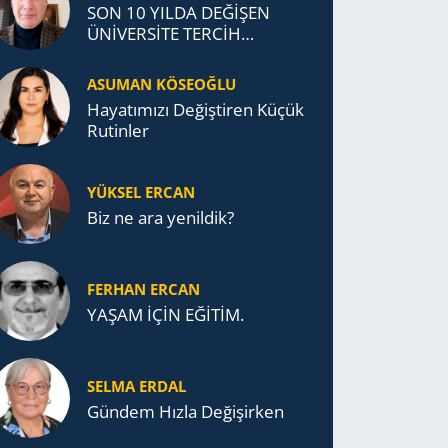
SON 10 YILDA DEĞİŞEN
ÜNİVERSİTE TERCİH
DAVRANIŞLARI
ASUMAN KÖSEOĞLU
Ha­ya­tı­mı­zı De­ğiş­ti­ren Küçük
Ru­tin­ler
YÜKSEL ERCAN
Biz ne ara yenildik?
FERHAN ERCAN
YAŞAM İÇİN EĞİTİM.
SELMA ERDAL
Gündem Hızla Değişirken