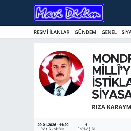
ANTİK YERLER
Nöbetçi Eczaneler
RESMİ İLANLAR
GÜNDEM
GENEL
SİY
ASAYİŞ
Hava Durumu
AYDIN
Namaz Vakitleri
MOND­R
BİLİM VE TEKNOLOJİ
Trafik Durumu
MİLLÎ’
İSTİKL
ÇEVRE
Süper Lig Puan Durumu ve Fikstür
SİYASA
EĞİTİM
Tüm Manşetler
RIZA KARAYM
EKONOMİ
Son Dakika Haberleri
29.01.2026 - 11:20
1
GENEL
Haber Arşivi
YAYINLANMA
PAYLAŞIM