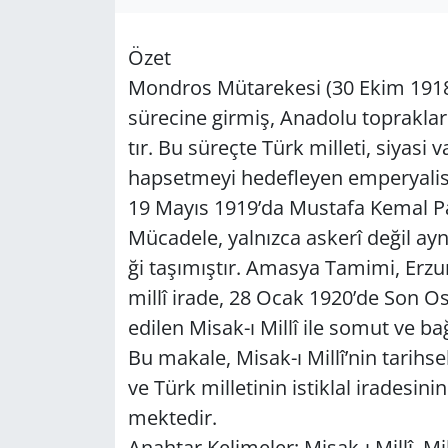
GÜNDEM
Özet
Mond­ros Mü­ta­re­ke­si (30 Ekim 1918) s
HABERDE İNSAN
sü­re­ci­ne gir­miş, Ana­do­lu top­rak­la­rı
KÜLTÜR SANAT
tır. Bu sü­reç­te Türk mil­le­ti, si­ya­si 
hap­set­me­yi he­def­le­yen em­per­ya­lis
MAGAZİN
19 Mayıs 1919’da Mus­ta­fa Kemal Paşa’
Mü­ca­de­le, yal­nız­ca as­ke­rî değil aynı z
POLİTİKA
ği ta­şı­mış­tır. Amas­ya Ta­mi­mi, Er­zu­
RESMİ İLANLAR
millî irade, 28 Ocak 1920’de Son Os­ma
edi­len Mi­sak-ı Millî ile somut ve bağ­
SAĞLIK
Bu ma­ka­le, Mi­sak-ı Millî’nin ta­rih­sel 
ve Türk mil­le­ti­nin is­tik­lal ira­de­si­ni
SİYASET
mek­te­dir.
SPOR
Anah­tar Ke­li­me­ler: Mi­sak-ı Millî, Mi