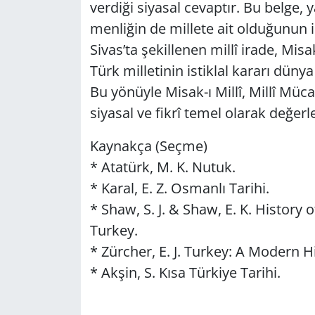
ver­di­ği si­ya­sal ce­vap­tır. Bu belge, 
men­li­ğin de mil­le­te ait ol­du­ğu­nun
Sivas’ta şe­kil­le­nen millî irade, Mi­sa
Türk mil­le­ti­nin is­tik­lal ka­ra­rı dü
Bu yö­nüy­le Mi­sak-ı Millî, Millî Mü­ca­
si­ya­sal ve fikrî temel ola­rak de­ğer­len­
Kay­nak­ça (Seçme)
* Ata­türk, M. K. Nutuk.
* Karal, E. Z. Os­man­lı Ta­ri­hi.
* Shaw, S. J. & Shaw, E. K. His­tory 
Turkey.
* Zürc­her, E. J. Turkey: A Mo­dern Hi
* Akşin, S. Kısa Tür­ki­ye Ta­ri­hi.