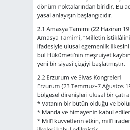
dönüm nok­ta­la­rın­dan bi­ri­dir. Bu adı
ya­sal an­la­yı­şın baş­lan­gı­cı­dır.
2.1 Amas­ya Ta­mi­mi (22 Ha­zi­ran 19
Amas­ya Ta­mi­mi, “Mil­le­tin is­tik­lâ­li­n
ifa­de­siy­le ulu­sal ege­men­lik il­ke­si
bul Hü­kû­me­ti’nin meş­ru­iyet kay­bı­n
yeni bir si­ya­sî çiz­gi­yi baş­lat­mış­tır.
2.2 Er­zu­rum ve Sivas Kong­re­le­ri
Er­zu­rum (23 Tem­muz–7 Ağus­tos 191
böl­ge­sel di­re­niş­le­ri ulu­sal bir çatı a
* Va­ta­nın bir bütün ol­du­ğu ve bö­lü­
* Manda ve hi­ma­ye­nin kabul edi­le­m
* Millî kuv­vet­le­rin etkin, millî ira­d
il­ke­le­ri kabul edil­miş­tir.