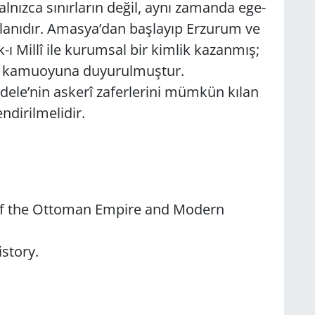
yal­nız­ca sı­nır­la­rın değil, aynı za­man­da ege­
 ila­nı­dır. Amas­ya’dan baş­la­yıp Er­zu­rum ve
k-ı Millî ile ku­rum­sal bir kim­lik ka­zan­mış;
nya ka­mu­oyu­na du­yu­rul­muş­tur.
de­le’nin as­ke­rî za­fer­le­ri­ni müm­kün kılan
di­ril­me­li­dir.
of the Ot­to­man Em­pi­re and Mo­dern
s­tory.