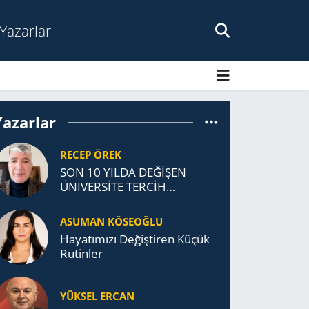
Yazarlar
Yazarlar
RECEP ÖREK
SON 10 YILDA DEĞİŞEN
ÜNİVERSİTE TERCİH
DAVRANIŞLARI
ASUMAN KÖSEOĞLU
Ha­ya­tı­mı­zı De­ğiş­ti­ren Küçük
Ru­tin­ler
YÜKSEL ERCAN