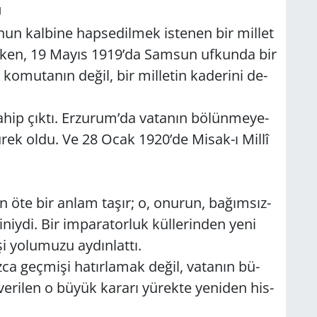
U
un kal­bi­ne hap­se­dil­mek is­te­nen bir mil­let
­lır­ken, 19 Mayıs 1919’da Sam­sun uf­kun­da bir
­mu­ta­nın değil, bir mil­le­tin ka­de­ri­ni de­
hip çıktı. Er­zu­rum’da va­ta­nın bö­lün­me­ye­
ek yürek oldu. Ve 28 Ocak 1920’de Mi­sak-ı Millî
in­den öte bir anlam taşır; o, onu­run, ba­ğım­sız­
­niy­di. Bir im­pa­ra­tor­luk kül­le­rin­den yeni
 yo­lu­mu­zu ay­dın­lat­tı.
a geç­mi­şi ha­tır­la­mak değil, va­ta­nın bü­
na ve­ri­len o büyük ka­ra­rı yü­rek­te ye­ni­den his­