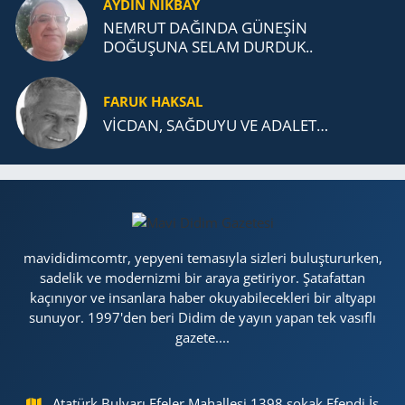
AYDIN NİKBAY
NEMRUT DAĞINDA GÜNEŞİN
DOĞUŞUNA SELAM DURDUK..
FARUK HAKSAL
VİCDAN, SAĞ­DU­YU VE ADA­LET…
mavididimcomtr, yepyeni temasıyla sizleri buluştururken,
sadelik ve modernizmi bir araya getiriyor. Şatafattan
kaçınıyor ve insanlara haber okuyabilecekleri bir altyapı
sunuyor. 1997'den beri Didim de yayın yapan tek vasıflı
gazete....
Atatürk Bulvarı Efeler Mahallesi 1398 sokak Efendi İş