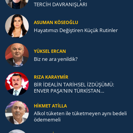
TERCİH DAVRANIŞLARI
ASUMAN KÖSEOĞLU
Ha­ya­tı­mı­zı De­ğiş­ti­ren Küçük Ru­tin­ler
YÜKSEL ERCAN
Biz ne ara yenildik?
RIZA KARAYMIR
BİR İDEALİN TARİHSEL İZDÜŞÜMÜ:
ENVER PAŞA’NIN TÜRKİSTAN
MÜCADELESİ VE TÜRK DEVLETLERİ
TEŞKİLATI’NA UZANAN MİRASI
HİKMET ATİLLA
Alkol tü­ke­ten ile tü­ket­me­yen aynı be­de­li
öde­me­me­li