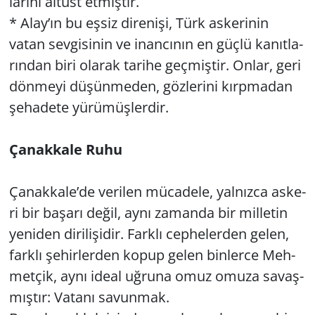
la­rı­nı al­tüst et­miş­tir.
* Alay’ın bu eşsiz di­re­ni­şi, Türk as­ke­ri­nin
vatan sev­gi­si­nin ve inan­cı­nın en güçlü ka­nıt­la­
rın­dan biri ola­rak ta­ri­he geç­miş­tir. Onlar, geri
dön­me­yi dü­şün­me­den, göz­le­ri­ni kırp­ma­dan
şe­ha­de­te yü­rü­müş­ler­dir.
Ça­nak­ka­le Ruhu
Ça­nak­ka­le’de ve­ri­len mü­ca­de­le, yal­nız­ca as­ke­
ri bir ba­şa­rı değil, aynı za­man­da bir mil­le­tin
ye­ni­den di­ri­li­şi­dir. Fark­lı cep­he­ler­den gelen,
fark­lı şe­hir­ler­den kopup gelen bin­ler­ce Meh­
met­çik, aynı ideal uğ­ru­na omuz omuza sa­vaş­
mış­tır: Va­ta­nı sa­vun­mak.