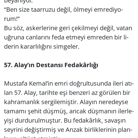
be­ya­nıy­dı:
“Ben size ta­ar­ru­zu değil, öl­me­yi em­re­di­yo­
rum!”
Bu söz, as­ker­le­ri­ne geri çe­kil­me­yi değil, vatan
uğ­ru­na can­la­rı­nı feda et­me­yi em­re­den bir li­
de­rin ka­rar­lı­lı­ğı­nı sim­ge­ler.
57. Alay’ın Des­tan­sı Fe­da­kâr­lı­ğı
Mus­ta­fa Kemal’in emri doğ­rul­tu­sun­da ileri atı­
lan 57. Alay, ta­rih­te eşi ben­ze­ri az gö­rü­len bir
kah­ra­man­lık ser­gi­le­miş­tir. Ala­yın ne­re­dey­se
ta­ma­mı şehit düş­müş, ancak düş­ma­nın iler­le­
yi­şi dur­du­rul­muş­tur. Bu fe­da­kâr­lık, sa­va­şın
sey­ri­ni de­ğiş­tir­miş ve Anzak bir­lik­le­ri­nin plan­