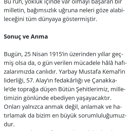
Bu ruh, yok­luk için­de var ol­ma­yı ba­şa­ran bir
mil­le­tin, ba­ğım­sız­lık uğ­ru­na ne­le­ri göze ala­bi­
le­ce­ği­ni tüm dün­ya­ya gös­ter­miş­tir.
Sonuç ve Anma
Bugün, 25 Nisan 1915’in üze­rin­den yıl­lar geç­
miş olsa da, o gün ve­ri­len mü­ca­de­le hâlâ ha­fı­
za­la­rı­mız­da can­lı­dır. Yar­bay Mus­ta­fa Kemal’in
li­der­li­ği, 57. Alay’ın fe­da­kâr­lı­ğı ve Ça­nak­ka­
le’de top­ra­ğa düşen Bütün Şe­hit­le­ri­miz, mil­le­
ti­mi­zin gön­lün­de ebe­di­yen ya­şa­ya­cak­tır.
On­la­rı yal­nız­ca anmak değil, an­la­mak ve ha­
tır­la­mak da bizim en büyük so­rum­lu­lu­ğu­muz­
dur.