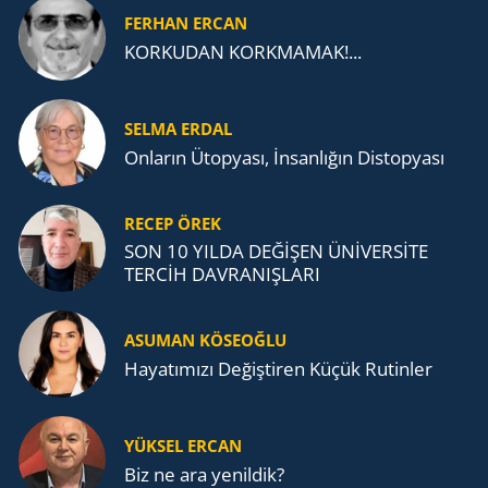
FERHAN ERCAN
KORKUDAN KORKMAMAK!...
SELMA ERDAL
Onların Ütopyası, İnsanlığın Distopyası
RECEP ÖREK
SON 10 YILDA DEĞİŞEN ÜNİVERSİTE
TERCİH DAVRANIŞLARI
ASUMAN KÖSEOĞLU
Ha­ya­tı­mı­zı De­ğiş­ti­ren Küçük Ru­tin­ler
YÜKSEL ERCAN
Biz ne ara yenildik?