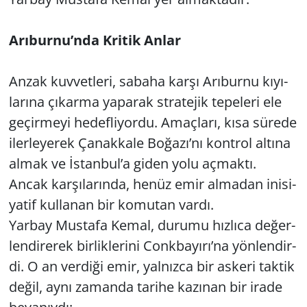
Yerel
Arı­bur­nu’nda Kri­tik Anlar
Anzak kuv­vet­le­ri, sa­ba­ha karşı Arı­bur­nu kı­yı­
la­rı­na çı­kar­ma ya­pa­rak st­ra­te­jik te­pe­le­ri ele
ge­çir­me­yi he­def­li­yor­du. Amaç­la­rı, kısa sü­re­de
iler­le­ye­rek Ça­nak­ka­le Bo­ğa­zı’nı kont­rol al­tı­na
almak ve İstan­bul’a giden yolu aç­mak­tı.
Ancak kar­şı­la­rın­da, henüz emir al­ma­dan ini­si­
ya­tif kul­la­nan bir ko­mu­tan vardı.
Yar­bay Mus­ta­fa Kemal, du­ru­mu hız­lı­ca de­ğer­
len­di­re­rek bir­lik­le­ri­ni Conk­ba­yı­rı’na yön­len­dir­
di. O an ver­di­ği emir, yal­nız­ca bir as­ke­ri tak­tik
değil, aynı za­man­da ta­ri­he ka­zı­nan bir irade