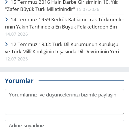
15 Tem­muz 2016 Hain Darbe Gi­ri­şi­mi­nin 10. Yılı:
"Zafer Büyük Türk Mil­le­ti­nin­dir"
15.07.2026
14 Tem­muz 1959 Ker­kük Kat­li­amı: Irak Türk­men­le­
ri­nin Yakın Ta­ri­hin­de­ki En Büyük Fe­la­ket­ler­den Biri
14.07.2026
12 Tem­muz 1932: Türk Dil Ku­ru­mu­nun Ku­ru­lu­şu
ve Türk Millî Kim­li­ği­nin İnşa­sın­da Dil Dev­ri­mi­nin Yeri
12.07.2026
Yorumlar