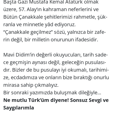
Başta Gazi Mus­ta­fa Kemal Ata­türk olmak
üzere, 57. Alay’ın kah­ra­man ne­fer­le­ri­ni ve
Bütün Ça­nak­ka­le şe­hit­le­ri­mi­zi rah­met­le, şük­
ran­la ve min­net­le yâd edi­yo­ruz.
“Ça­nak­ka­le ge­çil­mez” sözü, yal­nız­ca bir za­fe­
rin değil, bir mil­le­tin onu­ru­nun ifa­de­si­dir.
Mavi Didim’in de­ğer­li oku­yu­cu­la­rı, tarih sa­de­
ce geç­mi­şin ay­na­sı değil, ge­le­ce­ğin pu­su­la­sı­
dır. Biz­ler de bu pu­su­la­yı iyi oku­ma­lı, ta­ri­hi­mi­
ze, ec­da­dı­mı­za ve on­la­rın bize bı­rak­tı­ğı onur­lu
mi­ra­sa sahip çık­ma­lı­yız.
Bir son­ra­ki ya­zı­mız­da bu­luş­mak di­le­ğiy­le...
Ne mutlu Türk’üm di­ye­ne! Son­suz Sevgi ve
Say­gı­la­rım­la