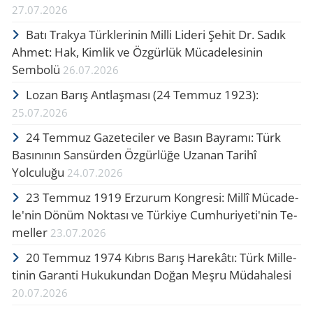
27.07.2026
Batı Trakya Türklerinin Milli Lideri Şehit Dr. Sadık
Ahmet: Hak, Kimlik ve Özgürlük Mücadelesinin
Sembolü
26.07.2026
Lozan Barış Ant­laş­ma­sı (24 Tem­muz 1923):
25.07.2026
24 Temmuz Gazeteciler ve Basın Bayramı: Türk
Basınının Sansürden Özgürlüğe Uzanan Tarihî
Yolculuğu
24.07.2026
23 Tem­muz 1919 Er­zu­rum Kong­re­si: Millî Mü­ca­de­
le'nin Dönüm Nok­ta­sı ve Tür­ki­ye Cum­hu­ri­ye­ti'nin Te­
mel­le­r
23.07.2026
20 Tem­muz 1974 Kıb­rıs Barış Ha­re­kâ­tı: Türk Mil­le­
ti­nin Ga­ran­ti Hu­ku­kun­dan Doğan Meşru Mü­da­ha­le­si
20.07.2026