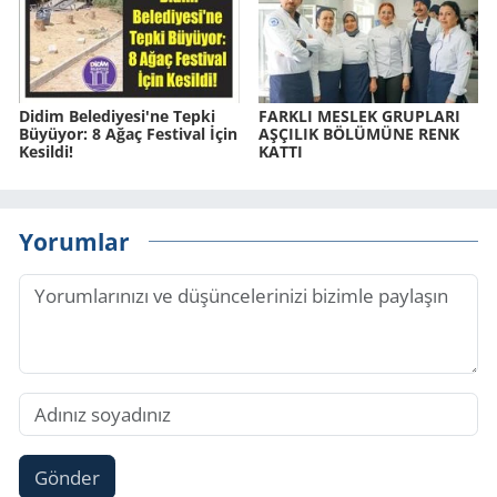
Didim Be­le­di­ye­si'ne Tepki
FARK­LI MES­LEK GRUP­LA­RI
Bü­yü­yor: 8 Ağaç Fes­ti­val İçin
AŞ­ÇI­LIK BÖ­LÜ­MÜ­NE RENK
Ke­sil­di!
KATTI
Yorumlar
Gönder