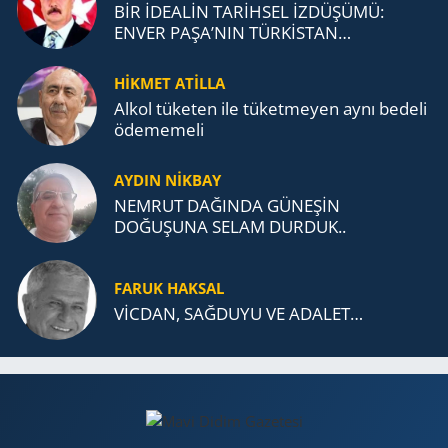
BİR İDEALİN TARİHSEL İZDÜŞÜMÜ:
ENVER PAŞA’NIN TÜRKİSTAN
MÜCADELESİ VE TÜRK DEVLETLERİ
TEŞKİLATI’NA UZANAN MİRASI
HİKMET ATİLLA
Alkol tü­ke­ten ile tü­ket­me­yen aynı be­de­li
öde­me­me­li
AYDIN NİKBAY
NEMRUT DAĞINDA GÜNEŞİN
DOĞUŞUNA SELAM DURDUK..
FARUK HAKSAL
VİCDAN, SAĞ­DU­YU VE ADA­LET…