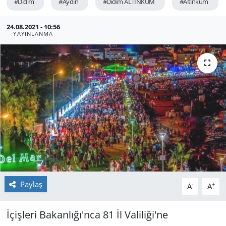
#Didim
#Aydın
#Didim ALTINKUM
#Altınkum
GÜNDEM
24.08.2021 - 10:56
YAYINLANMA
HABERDE İNSAN
KÜLTÜR SANAT
MAGAZİN
POLİTİKA
RESMİ İLANLAR
SAĞLIK
Paylaş
-
+
A
A
SİYASET
İçişleri Bakanlığı'nca 81 İl Valiliği'ne
SPOR