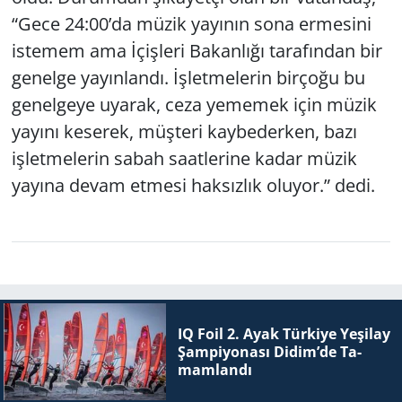
“Gece 24:00’da müzik yayının sona ermesini
istemem ama İçişleri Bakanlığı tarafından bir
genelge yayınlandı. İşletmelerin birçoğu bu
genelgeye uyarak, ceza yememek için müzik
yayını keserek, müşteri kaybederken, bazı
işletmelerin sabah saatlerine kadar müzik
yayına devam etmesi haksızlık oluyor.” dedi.
IQ Foil 2. Ayak Tür­ki­ye Ye­şi­lay
Şam­pi­yo­na­sı Didim’de Ta­
mam­lan­dı