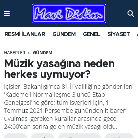
ANTİK YERLER
Nöbetçi Eczaneler
RESMİ İLANLAR
GÜNDEM
GENEL
SİYASET
ASAYİŞ
Hava Durumu
HABERLER
GÜNDEM
AYDIN
Namaz Vakitleri
Müzik yasağına neden
BİLİM VE TEKNOLOJİ
Trafik Durumu
herkes uymuyor?
içişleri Bakanlığı'nca 81 İl Valiliği'ne gönderilen
ÇEVRE
Süper Lig Puan Durumu ve Fikstür
'Kademeli Normalleşme 3'üncü Etap
EĞİTİM
Tüm Manşetler
Genelgesi'ne göre; tüm işyerleri için, 1
Temmuz 2021 Perşembe gününden itibaren
EKONOMİ
Son Dakika Haberleri
uyulması gereken kurallar arasında gece
24:00’dan sonra gelen müzik yasağı oldu.
GENEL
Haber Arşivi