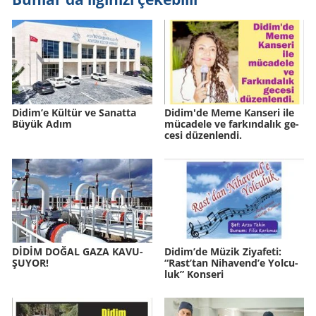
Didim’e Kül­tür ve Sa­nat­ta
Didim'de Meme Kan­se­ri ile
Büyük Adım
mü­ca­de­le ve far­kın­da­lık ge­
ce­si dü­zen­len­di.
DİDİM DOĞAL GAZA KA­VU­
Didim’de Müzik Zi­ya­fe­ti:
ŞU­YOR!
“Rast’tan Ni­ha­vend’e Yol­cu­
luk” Kon­se­ri