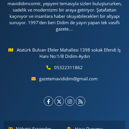
mavididimcomtr, yepyeni temasıyla sizleri buluştururken,
sadelik ve modernizmi bir araya getiriyor. Şatafattan
kaçınıyor ve insanlara haber okuyabilecekleri bir altyapı
sunuyor. 1997'den beri Didim de yayın yapan tek vasıflı
gazete....
Atatürk Bulvarı Efeler Mahallesi 1398 sokak Efendi İş
Hanı No:1/B Didim-Aydın
05322311862
gazetemavididim@gmail.com
Nöbetçi Eczaneler
Hava Durumu