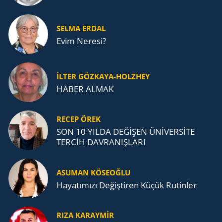
SELMA ERDAL
Evim Neresi?
İLTER GÖZKAYA-HOLZHEY
HABER ALMAK
RECEP ÖREK
SON 10 YILDA DEĞİŞEN ÜNİVERSİTE
TERCİH DAVRANIŞLARI
ASUMAN KÖSEOĞLU
Ha­ya­tı­mı­zı De­ğiş­ti­ren Küçük Ru­tin­ler
RIZA KARAYMIR