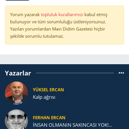
Yorum yazarak
topluluk kurallarımızı
kabul etmiş
bulunuyor ve tüm sorumluluğu üstleniyorsunuz.
Yazılan yorumlardan Mavi Didim Gazetesi hiçbir
şekilde sorumlu tutulamaz.
Yazarlar
YÜKSEL ERCAN
Kalp ağrısı
FERHAN ERCAN
İNSAN OLMANIN SAKINCASI YOK!...