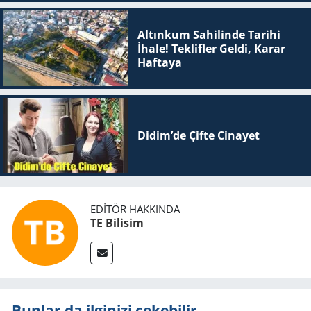
Altınkum Sahilinde Tarihi
İhale! Teklifler Geldi, Karar
Haftaya
Didim’de Çifte Ci­na­yet
EDITÖR HAKKINDA
TE Bilisim
Bunlar da ilginizi çekebilir