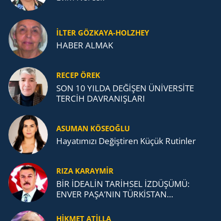
İLTER GÖZKAYA-HOLZHEY
HABER ALMAK
RECEP ÖREK
SON 10 YILDA DEĞİŞEN ÜNİVERSİTE
TERCİH DAVRANIŞLARI
ASUMAN KÖSEOĞLU
Ha­ya­tı­mı­zı De­ğiş­ti­ren Küçük Ru­tin­ler
RIZA KARAYMIR
BİR İDEALİN TARİHSEL İZDÜŞÜMÜ:
ENVER PAŞA’NIN TÜRKİSTAN
MÜCADELESİ VE TÜRK DEVLETLERİ
TEŞKİLATI’NA UZANAN MİRASI
HİKMET ATİLLA