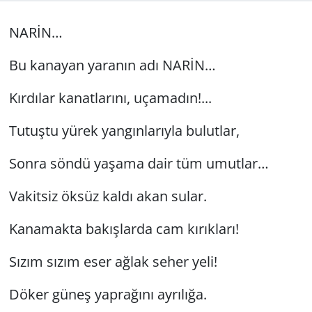
GÜNDEM
NARİN…
HABERDE İNSAN
Bu kanayan yaranın adı NARİN…
KÜLTÜR SANAT
Kırdılar kanatlarını, uçamadın!...
Tutuştu yürek yangınlarıyla bulutlar,
MAGAZİN
Sonra söndü yaşama dair tüm umutlar…
POLİTİKA
Vakitsiz öksüz kaldı akan sular.
RESMİ İLANLAR
Kanamakta bakışlarda cam kırıkları!
SAĞLIK
Sızım sızım eser ağlak seher yeli!
SİYASET
Döker güneş yaprağını ayrılığa.
SPOR