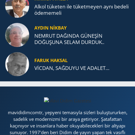
Alkol tü­ke­ten ile tü­ket­me­yen aynı be­de­li
öde­me­me­li
AYDIN NİKBAY
NEMRUT DAĞINDA GÜNEŞİN
DOĞUŞUNA SELAM DURDUK..
FARUK HAKSAL
VİCDAN, SAĞ­DU­YU VE ADA­LET…
mavididimcomtr, yepyeni temasıyla sizleri buluştururken,
sadelik ve modernizmi bir araya getiriyor. Şatafattan
kaçınıyor ve insanlara haber okuyabilecekleri bir altyapı
sunuyor. 1997'den beri Didim de yayın yapan tek vasıflı