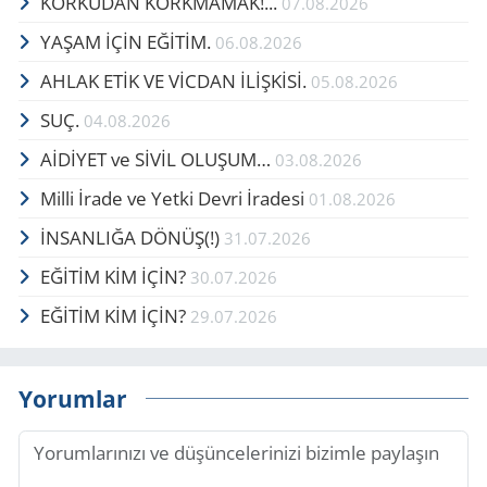
KORKUDAN KORKMAMAK!...
07.08.2026
YAŞAM İÇİN EĞİTİM.
06.08.2026
AHLAK ETİK VE VİCDAN İLİŞKİSİ.
05.08.2026
SUÇ.
04.08.2026
AİDİYET ve SİVİL OLUŞUM…
03.08.2026
Milli İrade ve Yetki Devri İradesi
01.08.2026
İNSANLIĞA DÖNÜŞ(!)
31.07.2026
EĞİTİM KİM İÇİN?
30.07.2026
EĞİTİM KİM İÇİN?
29.07.2026
Yorumlar