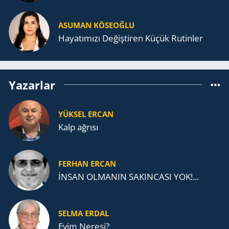
ASUMAN KÖSEOĞLU
Ha­ya­tı­mı­zı De­ğiş­ti­ren Küçük Ru­tin­ler
Yazarlar
YÜKSEL ERCAN
Kalp ağrısı
FERHAN ERCAN
İNSAN OLMANIN SAKINCASI YOK!...
SELMA ERDAL
Evim Neresi?