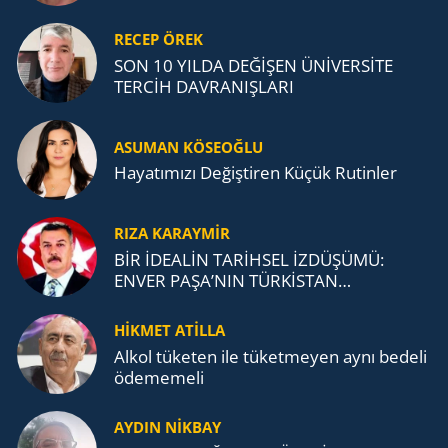
RECEP ÖREK
SON 10 YILDA DEĞİŞEN ÜNİVERSİTE
TERCİH DAVRANIŞLARI
ASUMAN KÖSEOĞLU
Ha­ya­tı­mı­zı De­ğiş­ti­ren Küçük Ru­tin­ler
RIZA KARAYMIR
BİR İDEALİN TARİHSEL İZDÜŞÜMÜ:
ENVER PAŞA’NIN TÜRKİSTAN
MÜCADELESİ VE TÜRK DEVLETLERİ
TEŞKİLATI’NA UZANAN MİRASI
HİKMET ATİLLA
Alkol tü­ke­ten ile tü­ket­me­yen aynı be­de­li
öde­me­me­li
AYDIN NİKBAY