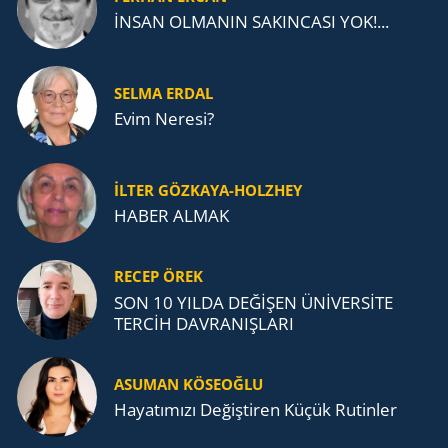
İNSAN OLMANIN SAKINCASI YOK!...
SELMA ERDAL
Evim Neresi?
İLTER GÖZKAYA-HOLZHEY
HABER ALMAK
RECEP ÖREK
SON 10 YILDA DEĞİŞEN ÜNİVERSİTE
TERCİH DAVRANIŞLARI
ASUMAN KÖSEOĞLU
Ha­ya­tı­mı­zı De­ğiş­ti­ren Küçük Ru­tin­ler