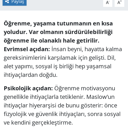
Paylaş
-
+
A
A
GÜNDEM
Öğrenme, yaşama tutunmanın en kısa
HABERDE İNSAN
yoludur. Var olmanın sürdürülebilirliği
KÜLTÜR SANAT
öğrenme ile olanaklı hale getirilir.
Evrimsel açıdan:
İnsan beyni, hayatta kalma
MAGAZİN
gereksinimlerini karşılamak için gelişti. Dil,
alet yapımı, sosyal iş birliği hep yaşamsal
POLİTİKA
ihtiyaçlardan doğdu.
RESMİ İLANLAR
Psikolojik açıdan:
Öğrenme motivasyonu
genellikle ihtiyaçlarla tetiklenir. Maslow’un
SAĞLIK
ihtiyaçlar hiyerarşisi de bunu gösterir: önce
SİYASET
fizyolojik ve güvenlik ihtiyaçları, sonra sosyal
ve kendini gerçekleştirme.
SPOR