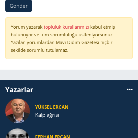
Gönder
Yorum yazarak
topluluk kurallarımızı
kabul etmiş
bulunuyor ve tüm sorumluluğu üstleniyorsunuz.
Yazılan yorumlardan Mavi Didim Gazetesi hiçbir
şekilde sorumlu tutulamaz.
Yazarlar
YÜKSEL ERCAN
Kalp ağrısı
FERHAN ERCAN