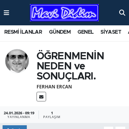
ANTİK YERLER
Nöbetçi Eczaneler
RESMİ İLANLAR
GÜNDEM
GENEL
SİYASET
ASAYİŞ
Hava Durumu
AYDIN
Namaz Vakitleri
ÖĞRENMENİN
NEDEN ve
BİLİM VE TEKNOLOJİ
Trafik Durumu
SONUÇLARI.
ÇEVRE
Süper Lig Puan Durumu ve Fikstür
FERHAN ERCAN
EĞİTİM
Tüm Manşetler
EKONOMİ
Son Dakika Haberleri
24.01.2026 - 09:19
1
YAYINLANMA
PAYLAŞIM
GENEL
Haber Arşivi