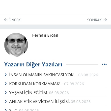
ÖNCEKI
SONRAKI
Ferhan Ercan
Yazarın Diğer Yazıları
İNSAN OLMANIN SAKINCASI YOK!...
08.08.2026
KORKUDAN KORKMAMAK!...
07.08.2026
YAŞAM İÇİN EĞİTİM.
06.08.2026
AHLAK ETİK VE VİCDAN İLİŞKİSİ.
05.08.2026
SUÇ.
04.08.2026