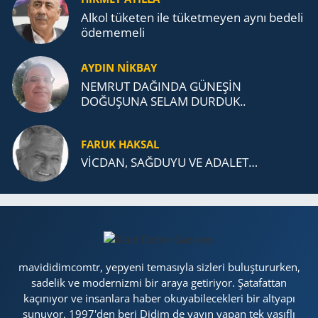
Alkol tü­ke­ten ile tü­ket­me­yen aynı be­de­li
öde­me­me­li
AYDIN NİKBAY
NEMRUT DAĞINDA GÜNEŞİN
DOĞUŞUNA SELAM DURDUK..
FARUK HAKSAL
VİCDAN, SAĞ­DU­YU VE ADA­LET…
mavididimcomtr, yepyeni temasıyla sizleri buluştururken,
sadelik ve modernizmi bir araya getiriyor. Şatafattan
kaçınıyor ve insanlara haber okuyabilecekleri bir altyapı
sunuyor. 1997'den beri Didim de yayın yapan tek vasıflı