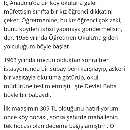
İç Anadolu’da bir köy okuluna gelen
müfettişin sınıfta bir kız öğrenci dikkatini
Yerel
çeker. Öğretmenine, bu kız öğrenci çok zeki,
bunu köyden tahsil yapmaya göndermelisin,
der. 1956 yılında Öğretmen Okulu’na giden
yolculuğum böyle başlar.
1963 yılında mezun olduktan sonra tren
istasyonunda bir subay beni karşılayıp, askeri
bir vasıtayla okuluma götürüp, okul
müdürüne teslim etmişti. İşte
Devlet Baba
böyle bir babaydı.
İlk maaşımın 305 TL olduğunu hatırlıyorum,
önce köy hocası, sonra şehirde mahallenin
tek hocası olan dedeme bağışlamıştım. O