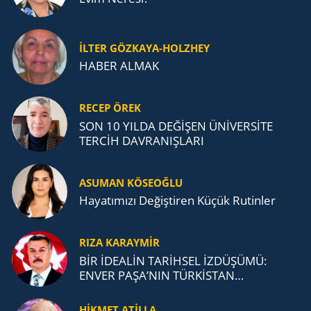
İLTER GÖZKAYA-HOLZHEY
HABER ALMAK
RECEP ÖREK
SON 10 YILDA DEĞİŞEN ÜNİVERSİTE
TERCİH DAVRANIŞLARI
ASUMAN KÖSEOĞLU
Ha­ya­tı­mı­zı De­ğiş­ti­ren Küçük Ru­tin­ler
RIZA KARAYMIR
BİR İDEALİN TARİHSEL İZDÜŞÜMÜ:
ENVER PAŞA’NIN TÜRKİSTAN
MÜCADELESİ VE TÜRK DEVLETLERİ
TEŞKİLATI’NA UZANAN MİRASI
HİKMET ATİLLA