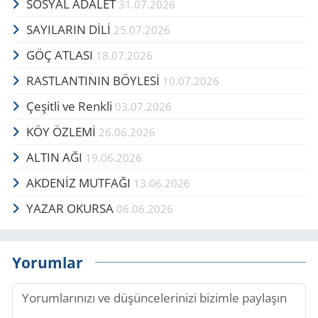
SOSYAL ADALET
31.07.2026
SAYILARIN DİLİ
25.07.2026
GÖÇ AT­LA­SI
18.07.2026
RAST­LAN­TI­NIN BÖY­LESİ
10.07.2026
Çe­şit­li ve Renk­li
03.07.2026
KÖY ÖZLEMİ
26.06.2026
ALTIN AĞI
19.06.2026
AKDENİZ MUTFAĞI
13.06.2026
YAZAR OKURSA
06.06.2026
Yorumlar