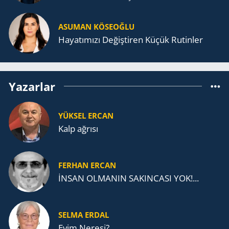
ASUMAN KÖSEOĞLU
Ha­ya­tı­mı­zı De­ğiş­ti­ren Küçük Ru­tin­ler
Yazarlar
YÜKSEL ERCAN
Kalp ağrısı
FERHAN ERCAN
İNSAN OLMANIN SAKINCASI YOK!...
SELMA ERDAL
Evim Neresi?