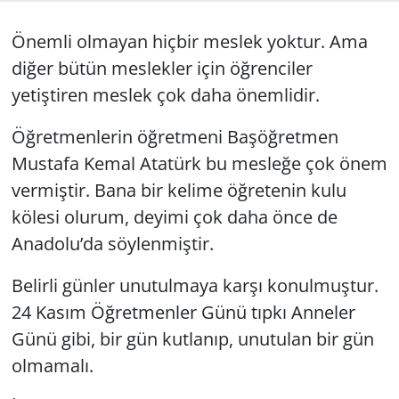
GÜNDEM
Önemli olmayan hiçbir meslek yoktur. Ama
diğer bütün meslekler için öğrenciler
HABERDE İNSAN
yetiştiren meslek çok daha önemlidir.
KÜLTÜR SANAT
Öğretmenlerin öğretmeni Başöğretmen
Mustafa Kemal Atatürk bu mesleğe çok önem
MAGAZİN
vermiştir.
Bana bir kelime öğretenin kulu
POLİTİKA
kölesi olurum
, deyimi çok daha önce de
Anadolu’da söylenmiştir.
RESMİ İLANLAR
Belirli günler unutulmaya karşı konulmuştur.
SAĞLIK
24 Kasım
Öğretmenler Günü
tıpkı Anneler
Günü gibi, bir gün kutlanıp, unutulan bir gün
SİYASET
olmamalı.
SPOR