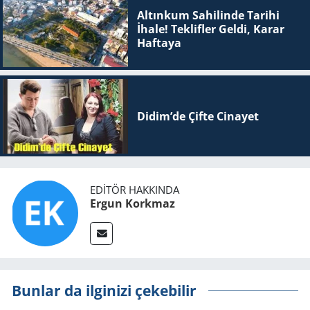
Altınkum Sahilinde Tarihi
İhale! Teklifler Geldi, Karar
Haftaya
Didim’de Çifte Ci­na­yet
EDITÖR HAKKINDA
Ergun Korkmaz
Bunlar da ilginizi çekebilir