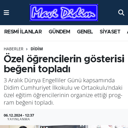
ANTİK YERLER
Nöbetçi Eczaneler
RESMİ İLANLAR
GÜNDEM
GENEL
SİYASET
ASAYİŞ
Hava Durumu
HABERLER
DİDİM
AYDIN
Namaz Vakitleri
Özel öğ­ren­ci­le­rin gös­te­ri­si
BİLİM VE TEKNOLOJİ
Trafik Durumu
be­ğe­ni top­la­dı
3 Ara­lık Dünya En­gel­li­ler Günü kap­sa­mın­da
ÇEVRE
Süper Lig Puan Durumu ve Fikstür
Didim Cum­hu­ri­yet İlko­ku­lu ve Or­ta­oku­lu’ndaki
EĞİTİM
Tüm Manşetler
özel eği­tim öğ­ren­ci­le­ri­nin or­ga­ni­ze et­ti­ği prog­
ram be­ğe­ni top­la­dı.
EKONOMİ
Son Dakika Haberleri
06.12.2024 - 12:37
YAYINLANMA
GENEL
Haber Arşivi