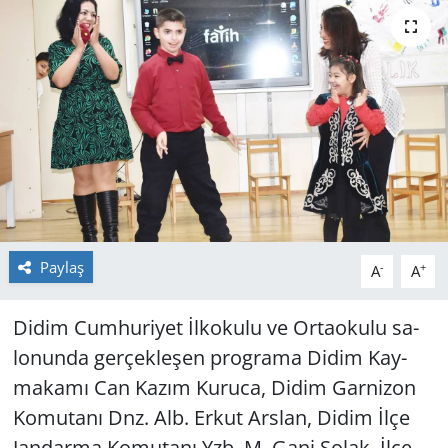
GÜNDEM
HABERDE İNSAN
KÜLTÜR SANAT
MAGAZİN
POLİTİKA
Paylaş
-
+
A
A
RESMİ İLANLAR
Didim Cum­hu­ri­yet İlko­ku­lu ve Or­ta­oku­lu sa­
SAĞLIK
lo­nun­da ger­çek­le­şen prog­ra­ma Didim Kay­
ma­ka­mı Can Kazım Ku­ru­ca, Didim Gar­ni­zon
SİYASET
Ko­mu­ta­nı Dnz. Alb. Erkut Ars­lan, Didim İlçe
SPOR
Jan­dar­ma Ko­mu­ta­nı Yzb. M. Gani Solak, İlçe