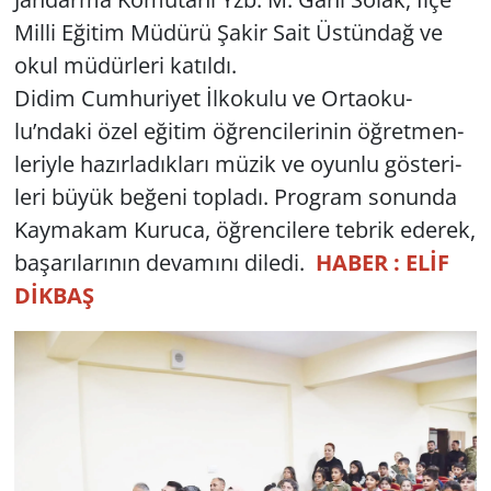
Milli Eği­tim Mü­dü­rü Şakir Sait Üs­tün­dağ ve
Yerel
okul mü­dür­le­ri ka­tıl­dı.
Didim Cum­hu­ri­yet İlko­ku­lu ve Or­ta­oku­
lu’ndaki özel eği­tim öğ­ren­ci­le­ri­nin öğ­ret­men­
le­riy­le ha­zır­la­dık­la­rı müzik ve oyun­lu gös­te­ri­
le­ri büyük be­ğe­ni top­la­dı. Prog­ram so­nun­da
Kay­ma­kam Ku­ru­ca, öğ­ren­ci­le­re teb­rik ede­rek,
ba­şa­rı­la­rı­nın de­va­mı­nı di­le­di.
HABER : ELİF
DİKBAŞ