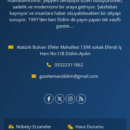
mavididimcomtr, yepyeni temasıyla sizleri buluştururken,
sadelik ve modernizmi bir araya getiriyor. Şatafattan
kaçınıyor ve insanlara haber okuyabilecekleri bir altyapı
sunuyor. 1997'den beri Didim de yayın yapan tek vasıflı
gazete....
Atatürk Bulvarı Efeler Mahallesi 1398 sokak Efendi İş
Hanı No:1/B Didim-Aydın
05322311862
gazetemavididim@gmail.com
Nöbetçi Eczaneler
Hava Durumu