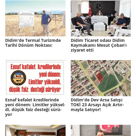
Didim'de Ter­mal Tu­rizm­de
Didim Ticaret odası Didim
Ta­ri­hi Dönüm Nok­ta­sı:
Kaymakamı Mesut Çoban’ı
ziyaret etti
Esnaf ke­fa­let kre­di­le­rin­de
Didim'de Dev Arsa Sa­tı­şı:
yeni dönem: Li­mit­ler yük­sel­
TOKİ 23 Ar­sa­yı Açık Ar­tır­
di, düşük faiz des­te­ği sü­rü­
may­la Sa­tı­yor!
yor