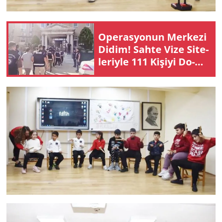
Ope­ras­yo­nun Mer­ke­zi
Didim! Sahte Vize Si­te­
le­riy­le 111 Ki­şi­yi Do­
lan­dı­ran Şe­be­ke­ye
Büyük Darbe