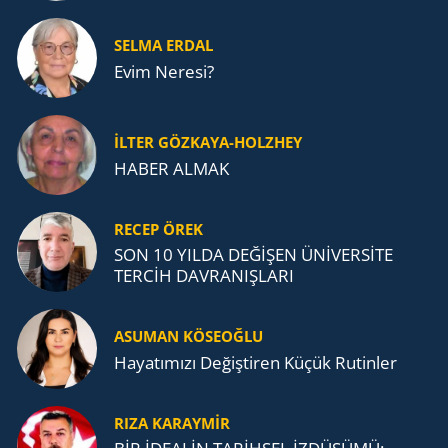
SELMA ERDAL
Evim Neresi?
İLTER GÖZKAYA-HOLZHEY
HABER ALMAK
RECEP ÖREK
SON 10 YILDA DEĞİŞEN ÜNİVERSİTE
TERCİH DAVRANIŞLARI
ASUMAN KÖSEOĞLU
Ha­ya­tı­mı­zı De­ğiş­ti­ren Küçük Ru­tin­ler
RIZA KARAYMIR