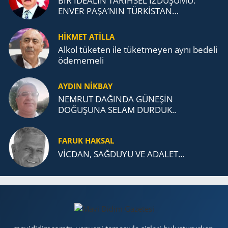
BİR İDEALİN TARİHSEL İZDÜŞÜMÜ:
ENVER PAŞA’NIN TÜRKİSTAN
MÜCADELESİ VE TÜRK DEVLETLERİ
TEŞKİLATI’NA UZANAN MİRASI
HİKMET ATİLLA
Alkol tü­ke­ten ile tü­ket­me­yen aynı be­de­li
öde­me­me­li
AYDIN NİKBAY
NEMRUT DAĞINDA GÜNEŞİN
DOĞUŞUNA SELAM DURDUK..
FARUK HAKSAL
VİCDAN, SAĞ­DU­YU VE ADA­LET…