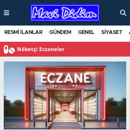
RESMİ İLANLAR
GÜNDEM
GENEL
SİYASET
Nöbetçi Eczaneler