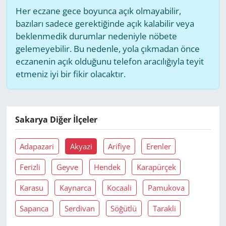
Her eczane gece boyunca açık olmayabilir,
bazıları sadece gerektiğinde açık kalabilir veya
beklenmedik durumlar nedeniyle nöbete
gelemeyebilir. Bu nedenle, yola çıkmadan önce
eczanenin açık olduğunu telefon aracılığıyla teyit
etmeniz iyi bir fikir olacaktır.
Sakarya Diğer İlçeler
Adapazari
Akyazi
Arifiye
Erenler
Ferizli
Geyve
Hendek
Karapürçek
Karasu
Kaynarca
Kocaali
Pamukova
Sapanca
Serdivan
Söğütlü
Tarakli