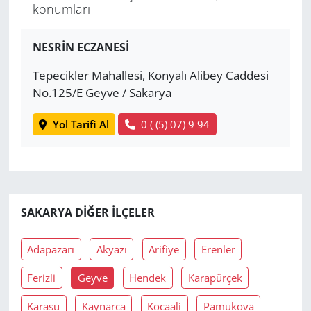
konumları
Yerel
NESRİN ECZANESİ
Tepecikler Mahallesi, Konyalı Alibey Caddesi
No.125/E Geyve / Sakarya
Yol Tarifi Al
0 ( (5) 07) 9 94
SAKARYA DIĞER İLÇELER
Adapazarı
Akyazı
Arifiye
Erenler
Ferizli
Geyve
Hendek
Karapürçek
Karasu
Kaynarca
Kocaali
Pamukova