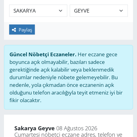
GÜNDEM
HABERDE İNSAN
Paylaş
KÜLTÜR SANAT
Güncel Nöbetçi Eczaneler.
Her eczane gece
MAGAZİN
boyunca açık olmayabilir, bazıları sadece
gerektiğinde açık kalabilir veya beklenmedik
POLİTİKA
durumlar nedeniyle nöbete gelemeyebilir. Bu
nedenle, yola çıkmadan önce eczanenin açık
RESMİ İLANLAR
olduğunu telefon aracılığıyla teyit etmeniz iyi bir
fikir olacaktır.
SAĞLIK
SİYASET
Sakarya Geyve
08 Ağustos 2026
Cumartesi nöbetçi eczane adres, telefon ve
SPOR