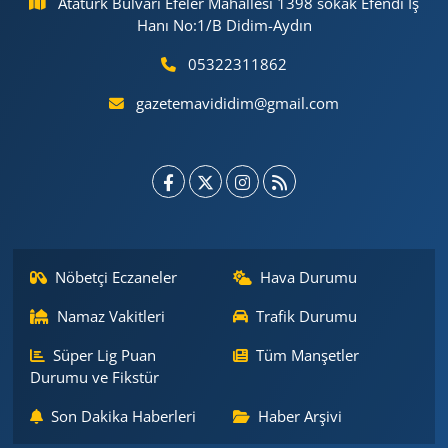
Atatürk Bulvarı Efeler Mahallesi 1398 sokak Efendi İş
Hanı No:1/B Didim-Aydın
05322311862
gazetemavididim@gmail.com
Nöbetçi Eczaneler
Hava Durumu
Namaz Vakitleri
Trafik Durumu
Süper Lig Puan
Tüm Manşetler
Durumu ve Fikstür
Son Dakika Haberleri
Haber Arşivi