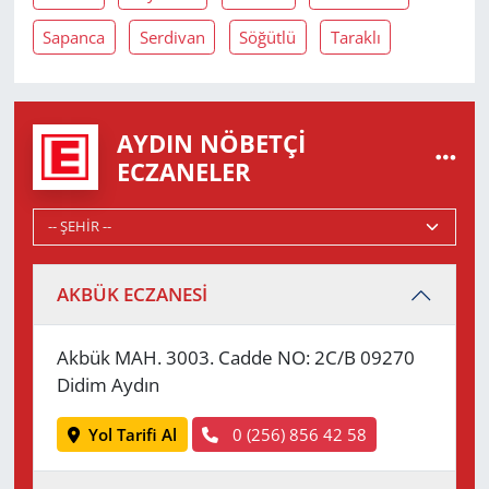
Sapanca
Serdivan
Söğütlü
Taraklı
AYDIN NÖBETÇI
ECZANELER
AKBÜK ECZANESİ
Akbük MAH. 3003. Cadde NO: 2C/B 09270
Didim Aydın
Yol Tarifi Al
0 (256) 856 42 58