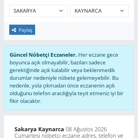
GÜNDEM
HABERDE İNSAN
Paylaş
KÜLTÜR SANAT
Güncel Nöbetçi Eczaneler.
Her eczane gece
MAGAZİN
boyunca açık olmayabilir, bazıları sadece
gerektiğinde açık kalabilir veya beklenmedik
POLİTİKA
durumlar nedeniyle nöbete gelemeyebilir. Bu
nedenle, yola çıkmadan önce eczanenin açık
RESMİ İLANLAR
olduğunu telefon aracılığıyla teyit etmeniz iyi bir
fikir olacaktır.
SAĞLIK
SİYASET
Sakarya Kaynarca
08 Ağustos 2026
Cumartesi nöbetçi eczane adres, telefon ve
SPOR