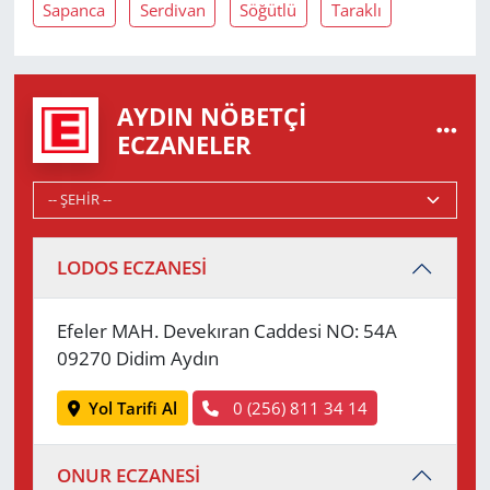
Sapanca
Serdivan
Söğütlü
Taraklı
AYDIN NÖBETÇI
ECZANELER
LODOS ECZANESİ
Efeler MAH. Devekıran Caddesi NO: 54A
09270 Didim Aydın
Yol Tarifi Al
0 (256) 811 34 14
ONUR ECZANESİ