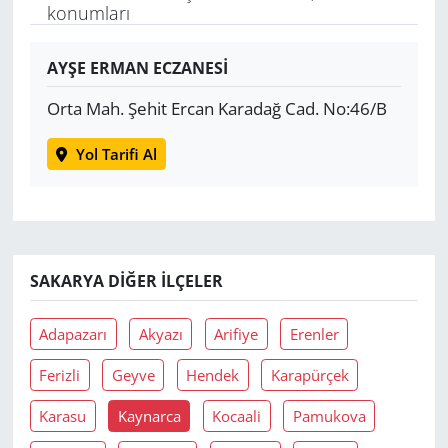
konumları
Yerel
AYŞE ERMAN ECZANESİ
Orta Mah. Şehit Ercan Karadağ Cad. No:46/B
Yol Tarifi Al
SAKARYA DIĞER İLÇELER
Adapazarı
Akyazı
Arifiye
Erenler
Ferizli
Geyve
Hendek
Karapürçek
Karasu
Kaynarca
Kocaali
Pamukova