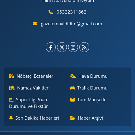
Hanı No:1/B Didim-Aydın
05322311862
gazetemavididim@gmail.com
Nöbetçi Eczaneler
Hava Durumu
Namaz Vakitleri
Trafik Durumu
Süper Lig Puan
Tüm Manşetler
Durumu ve Fikstür
Son Dakika Haberleri
Haber Arşivi