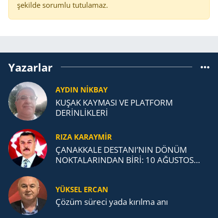
şekilde sorumlu tutulamaz.
Yazarlar
AYDIN NİKBAY
KUŞAK KAYMASI VE PLATFORM
DERİNLİKLERİ
RIZA KARAYMIR
ÇANAKKALE DESTANI’NIN DÖNÜM
NOKTALARINDAN BİRİ: 10 AĞUSTOS
1915 ANAFARTALAR ZAFERİ
YÜKSEL ERCAN
Çözüm süreci yada kırılma anı