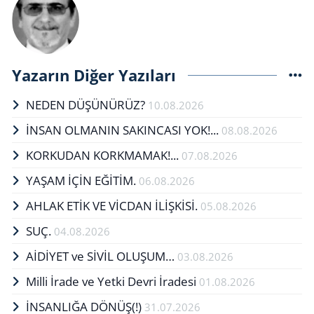
Yazarın Diğer Yazıları
NEDEN DÜŞÜNÜRÜZ?
10.08.2026
İNSAN OLMANIN SAKINCASI YOK!...
08.08.2026
KORKUDAN KORKMAMAK!...
07.08.2026
YAŞAM İÇİN EĞİTİM.
06.08.2026
AHLAK ETİK VE VİCDAN İLİŞKİSİ.
05.08.2026
SUÇ.
04.08.2026
AİDİYET ve SİVİL OLUŞUM…
03.08.2026
Milli İrade ve Yetki Devri İradesi
01.08.2026
İNSANLIĞA DÖNÜŞ(!)
31.07.2026