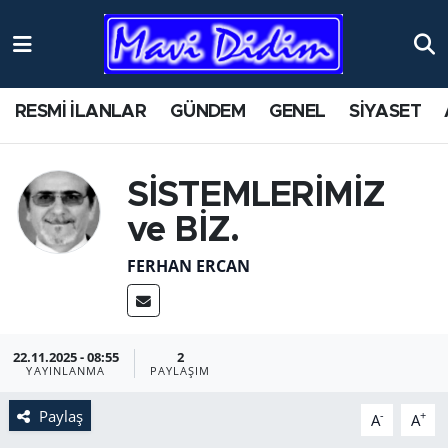
RESMİ İLANLAR
GÜNDEM
GENEL
SİYASET
SİSTEMLERİMİZ
ve BİZ.
FERHAN ERCAN
22.11.2025 - 08:55
2
YAYINLANMA
PAYLAŞIM
Paylaş
-
+
A
A