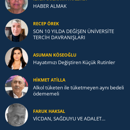
HABER ALMAK
RECEP ÖREK
SON 10 YILDA DEĞİŞEN ÜNİVERSİTE
TERCİH DAVRANIŞLARI
ASUMAN KÖSEOĞLU
Ha­ya­tı­mı­zı De­ğiş­ti­ren Küçük Ru­tin­ler
HİKMET ATİLLA
Alkol tü­ke­ten ile tü­ket­me­yen aynı be­de­li
öde­me­me­li
FARUK HAKSAL
VİCDAN, SAĞ­DU­YU VE ADA­LET…