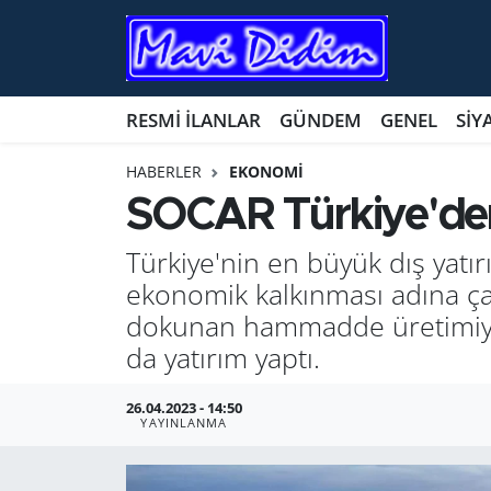
ANTİK YERLER
Nöbetçi Eczaneler
RESMİ İLANLAR
GÜNDEM
GENEL
SİY
ASAYİŞ
Hava Durumu
HABERLER
EKONOMİ
AYDIN
Namaz Vakitleri
SOCAR Türkiye'den 
BİLİM VE TEKNOLOJİ
Trafik Durumu
Türkiye'nin en büyük dış yatı
ekonomik kalkınması adına çal
ÇEVRE
Süper Lig Puan Durumu ve Fikstür
dokunan hammadde üretimiyle 
da yatırım yaptı.
EĞİTİM
Tüm Manşetler
26.04.2023 - 14:50
EKONOMİ
Son Dakika Haberleri
YAYINLANMA
GENEL
Haber Arşivi