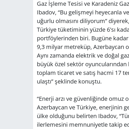
Gaz İşleme Tesisi ve Karadeniz Gaz
Ibadov, “Bu gelişmeyi heyecanla ve g
uğurlu olmasını diliyorum” diyerek
Türkiye tüketiminin yüzde 6'sı kad
portföylerinden biri. Bugüne kadar
9,3 milyar metreküp, Azerbaycan ol
Aynı zamanda elektrik ve doğal gaz
büyük özel sektör oyuncularından bi
toplam ticaret ve satış hacmi 17 te
ulaştı” şeklinde konuştu.
“Enerji arzı ve güvenliğinde omuz 
Azerbaycan ve Türkiye, enerjinin gele
ülke olduğunu belirten Ibadov, “Tü
ilerlemesini memnuniyetle takip ed