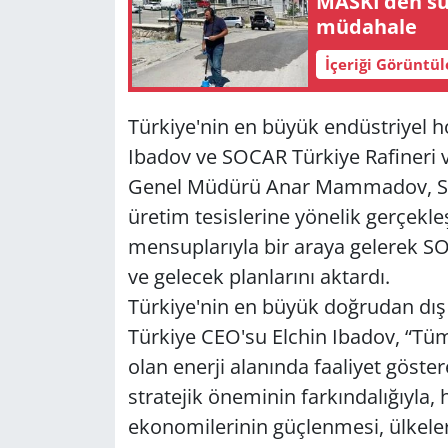
MASKİ’den su
müdahale
Yerel
İçeriği Görüntü
Türkiye'nin en büyük endüstriyel h
Ibadov ve SOCAR Türkiye Rafineri 
Genel Müdürü Anar Mammadov, SOC
üretim tesislerine yönelik gerçekleş
mensuplarıyla bir araya gelerek SOC
ve gelecek planlarını aktardı.
Türkiye'nin en büyük doğrudan dış 
Türkiye CEO'su Elchin Ibadov, “Tüm
olan enerji alanında faaliyet göster
stratejik öneminin farkındalığıyl
ekonomilerinin güçlenmesi, ülkeler