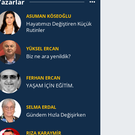
Yazarlar
ASUMAN KÖSEOĞLU
Ha­ya­tı­mı­zı De­ğiş­ti­ren Küçük
Ru­tin­ler
YÜKSEL ERCAN
Biz ne ara yenildik?
FERHAN ERCAN
YAŞAM İÇİN EĞİTİM.
SELMA ERDAL
Gündem Hızla Değişirken
RIZA KARAYMIR