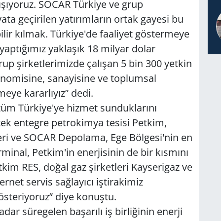
alışıyoruz. SOCAR Türkiye ve grup
ata geçirilen yatırımların ortak gayesi bu
lir kılmak. Türkiye'de faaliyet göstermeye
 yaptığımız yaklaşık 18 milyar dolar
rup şirketlerimizde çalışan 5 bin 300 yetkin
onomisine, sanayisine ve toplumsal
eye kararlıyız” dedi.
tüm Türkiye'ye hizmet sunduklarını
 tek entegre petrokimya tesisi Petkim,
eri ve SOCAR Depolama, Ege Bölgesi'nin en
nal, Petkim'in enerjisinin de bir kısmını
tkim RES, doğal gaz şirketleri Kayserigaz ve
rnet servis sağlayıcı iştirakimiz
gösteriyoruz” diye konuştu.
ar süregelen başarılı iş birliğinin enerji