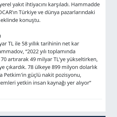
yerel yakıt ihtiyacını karşıladı. Hammadde
e SOCAR'ın Türkiye ve dünya pazarlarındaki
şeklinde konuştu.
ı
r TL ile 58 yıllık tarihinin net kar
Mammadov, “2022 yılı toplamında
 70 artırarak 49 milyar TL'ye yükseltirken,
 ye çıkardık. 78 ülkeye 899 milyon dolarlık
da Petkim'in güçlü nakit pozisyonu,
temleri yetkin insan kaynağı yer alıyor”