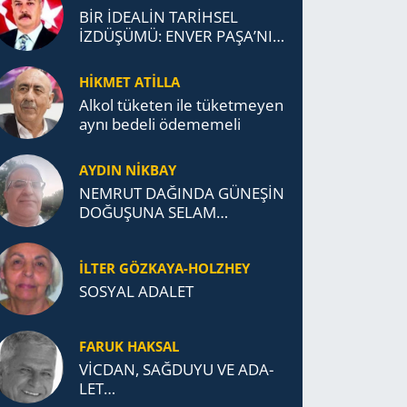
BİR İDEALİN TARİHSEL
İZDÜŞÜMÜ: ENVER PAŞA’NIN
TÜRKİSTAN MÜCADELESİ VE
TÜRK DEVLETLERİ
HİKMET ATİLLA
TEŞKİLATI’NA UZANAN
Alkol tü­ke­ten ile tü­ket­me­yen
MİRASI
aynı be­de­li öde­me­me­li
AYDIN NİKBAY
NEMRUT DAĞINDA GÜNEŞİN
DOĞUŞUNA SELAM
DURDUK..
İLTER GÖZKAYA-HOLZHEY
SOSYAL ADALET
FARUK HAKSAL
VİCDAN, SAĞ­DU­YU VE ADA­
LET…