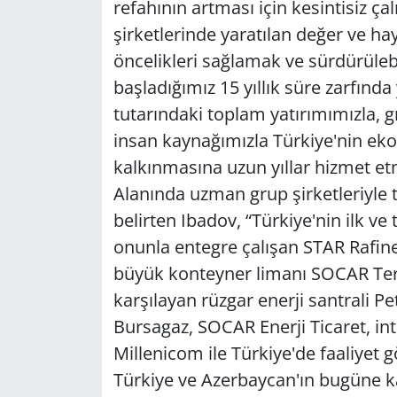
refahının artması için kesintisiz ç
şirketlerinde yaratılan değer ve hay
öncelikleri sağlamak ve sürdürülebi
başladığımız 15 yıllık süre zarfında
tutarındaki toplam yatırımımızla, g
insan kaynağımızla Türkiye'nin ek
kalkınmasına uzun yıllar hizmet etm
Alanında uzman grup şirketleriyle 
belirten Ibadov, “Türkiye'nin ilk ve
onunla entegre çalışan STAR Rafin
büyük konteyner limanı SOCAR Termi
karşılayan rüzgar enerji santrali Pe
Bursagaz, SOCAR Enerji Ticaret, inte
Millenicom ile Türkiye'de faaliyet 
Türkiye ve Azerbaycan'ın bugüne kad