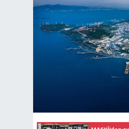
GÜNDEM
HABERDE İNSAN
KÜLTÜR SANAT
MAGAZİN
POLİTİKA
RESMİ İLANLAR
SAĞLIK
SİYASET
SPOR