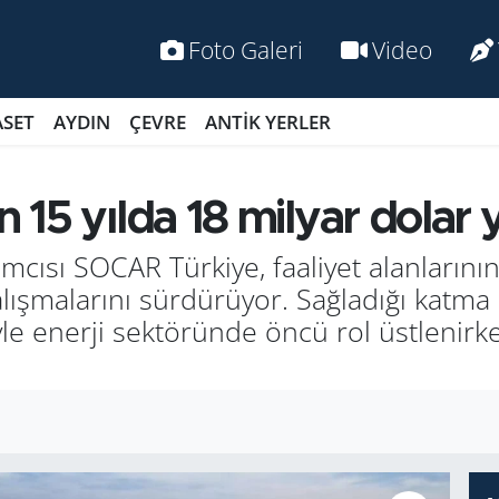
Foto Galeri
Video
ASET
AYDIN
ÇEVRE
ANTİK YERLER
15 yılda 18 milyar dolar 
rımcısı SOCAR Türkiye, faaliyet alanları
ışmalarını sürdürüyor. Sağladığı katma 
enerji sektöründe öncü rol üstlenirken,