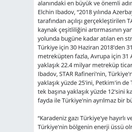
alanındaki en büyük ve önemli adı
Elchin Ibadov, “2018 yılında Azer
tarafından açılışı gerçekleştirilen
kaynak çeşitliliğini artırmasının ya
yolunda bugüne kadar atılan en str
Türkiye için 30 Haziran 2018'den 3
metreküpten fazla, Avrupa için 31 
yaklaşık 22.4 milyar metreküp ticari
Ibadov, STAR Rafineri'nin, Türkiye'n
yaklaşık yüzde 25'ini, Petkim'in de
tek başına yaklaşık yüzde 12'sini ka
fayda ile Türkiye'nin ayrılmaz bir b
“Karadeniz gazı Türkiye'ye hayırlı v
Türkiye'nin bölgenin enerji üssü ol