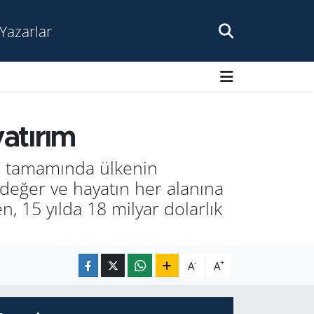
Yazarlar
yatırım
nın tamamında ülkenin
değer ve hayatın her alanına
 15 yılda 18 milyar dolarlık
-
+
A
A