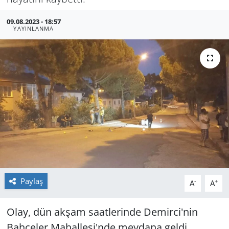
GÜNDEM
09.08.2023 - 18:57
YAYINLANMA
HABERDE İNSAN
KÜLTÜR SANAT
MAGAZİN
POLİTİKA
RESMİ İLANLAR
SAĞLIK
Paylaş
-
+
A
A
SİYASET
Olay, dün akşam saatlerinde Demirci'nin
Bahçeler Mahallesi'nde meydana geldi.
SPOR