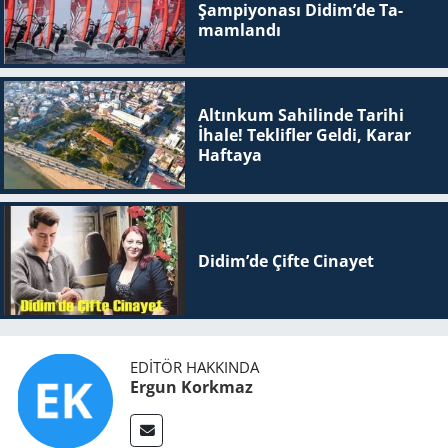
Şam­pi­yo­na­sı Didim’de Ta­
mam­lan­dı
Altınkum Sahilinde Tarihi
İhale! Teklifler Geldi, Karar
Haftaya
Didim’de Çifte Ci­na­yet
EDITÖR HAKKINDA
Ergun Korkmaz