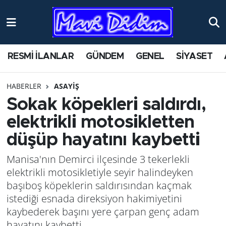
ANTİK YERLER
Nöbetçi Eczaneler
RESMİ İLANLAR
GÜNDEM
GENEL
SİYASET
ASAYİŞ
Hava Durumu
HABERLER
ASAYİŞ
AYDIN
Namaz Vakitleri
Sokak köpekleri saldırdı,
BİLİM VE TEKNOLOJİ
Trafik Durumu
elektrikli motosikletten
düşüp hayatını kaybetti
ÇEVRE
Süper Lig Puan Durumu ve Fikstür
Manisa'nın Demirci ilçesinde 3 tekerlekli
EĞİTİM
Tüm Manşetler
elektrikli motosikletiyle seyir halindeyken
başıboş köpeklerin saldırısından kaçmak
EKONOMİ
Son Dakika Haberleri
istediği esnada direksiyon hakimiyetini
kaybederek başını yere çarpan genç adam
GENEL
Haber Arşivi
hayatını kaybetti.