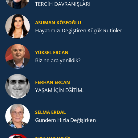
TERCİH DAVRANIŞLARI
ASUMAN KÖSEOĞLU
Ha­ya­tı­mı­zı De­ğiş­ti­ren Küçük Ru­tin­ler
YÜKSEL ERCAN
Biz ne ara yenildik?
FERHAN ERCAN
YAŞAM İÇİN EĞİTİM.
SELMA ERDAL
Gündem Hızla Değişirken