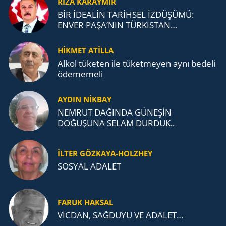
RIZA KARAYMIR
BİR İDEALİN TARİHSEL İZDÜŞÜMÜ:
ENVER PAŞA’NIN TÜRKİSTAN
MÜCADELESİ VE TÜRK DEVLETLERİ
TEŞKİLATI’NA UZANAN MİRASI
HİKMET ATİLLA
Alkol tü­ke­ten ile tü­ket­me­yen aynı be­de­li
öde­me­me­li
AYDIN NİKBAY
NEMRUT DAĞINDA GÜNEŞİN
DOĞUŞUNA SELAM DURDUK..
İLTER GÖZKAYA-HOLZHEY
SOSYAL ADALET
FARUK HAKSAL
VİCDAN, SAĞ­DU­YU VE ADA­LET…