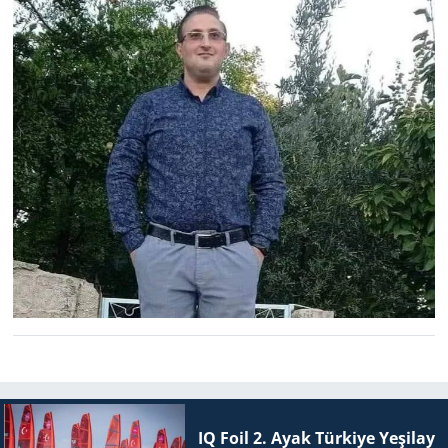
IQ Foil 2. Ayak Tür­ki­ye Ye­şi­lay