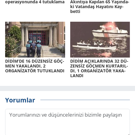
operasyonunda 4 tutuklama
Akın­tı­ya Ka­pı­lan 65 Ya­şın­da­
ki Va­tan­daş Ha­ya­tı­nı Kay­
bet­ti
DİDİM’DE 16 DÜ­ZENSİZ GÖÇ­
DİDİM AÇIK­LA­RIN­DA 32 DÜ­
MEN YA­KA­LAN­DI, 2
ZENSİZ GÖÇ­MEN KUR­TA­RIL­
ORGANİZATÖR TU­TUK­LAN­DI
DI, 1 ORGANİZATÖR YA­KA­
LAN­DI
Yorumlar