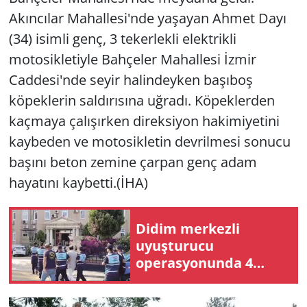
Akıncılar Mahallesi'nde yaşayan Ahmet Dayı
Yerel
(34) isimli genç, 3 tekerlekli elektrikli
motosikletiyle Bahçeler Mahallesi İzmir
Caddesi'nde seyir halindeyken başıboş
köpeklerin saldırısına uğradı. Köpeklerden
kaçmaya çalışırken direksiyon hakimiyetini
kaybeden ve motosikletin devrilmesi sonucu
başını beton zemine çarpan genç adam
hayatını kaybetti.(İHA)
Didim merkezli
uyuşturucu
operasyonunda 4
tutuklama