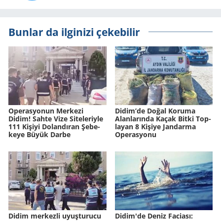
Bunlar da ilginizi çekebilir
Ope­ras­yo­nun Mer­ke­zi
Didim’de Doğal Ko­ru­ma
Didim! Sahte Vize Si­te­le­riy­le
Alan­la­rın­da Kaçak Bitki Top­
111 Ki­şi­yi Do­lan­dı­ran Şe­be­
la­yan 8 Ki­şi­ye Jan­dar­ma
ke­ye Büyük Darbe
Ope­ras­yo­nu
Didim merkezli uyuşturucu
Didim'de Deniz Fa­ci­ası: